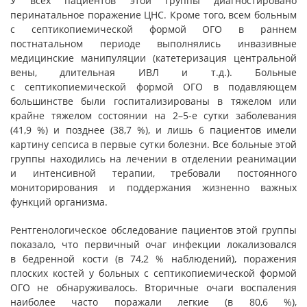
У всех пациентов этой группы диагностировано
перинатальное поражение ЦНС. Кроме того, всем больным
с септикопиемической формой ОГО в раннем
постнатальном периоде выполнялись инвазивные
медицинские манипуляции (катетеризация центральной
вены, длительная ИВЛ и т.д.). Больные
с септикопиемической формой ОГО в подавляющем
большинстве были госпитализированы в тяжелом или
крайне тяжелом состоянии на 2–5-е сутки заболевания
(41,9 %) и позднее (38,7 %), и лишь 6 пациентов имели
картину сепсиса в первые сутки болезни. Все больные этой
группы находились на лечении в отделении реанимации
и интенсивной терапии, требовали постоянного
мониторирования и поддержания жизненно важных
функций организма.
Рентгенологическое обследование пациентов этой группы
показало, что первичный очаг инфекции локализовался
в бедренной кости (в 74,2 % наблюдений), поражения
плоских костей у больных с септикопиемической формой
ОГО не обнаруживалось. Вторичные очаги воспаления
наиболее часто поражали легкие (в 80,6 %),