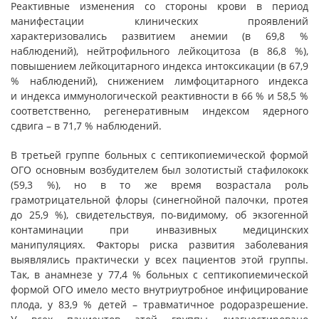
Реактивные изменения со стороны крови в период
манифестации клинических проявлений
характеризовались развитием анемии (в 69,8 %
наблюдений), нейтрофильного лейкоцитоза (в 86,8 %),
повышением лейкоцитарного индекса интоксикации (в 67,9
% наблюдений), снижением лимфоцитарного индекса
и индекса иммунологической реактивности в 66 % и 58,5 %
соответственно, регенеративным индексом ядерного
сдвига – в 71,7 % наблюдений.
В третьей группе больных с септикопиемической формой
ОГО основным возбудителем был золотистый стафилококк
(59,3 %), но в то же время возрастала роль
грамотрицательной флоры (синегнойной палочки, протея
до 25,9 %), свидетельствуя, по-видимому, об экзогенной
контаминации при инвазивных медицинских
манипуляциях. Факторы риска развития заболевания
выявлялись практически у всех пациентов этой группы.
Так, в анамнезе у 77,4 % больных с септикопиемической
формой ОГО имело место внутриутробное инфицирование
плода, у 83,9 % детей – травматичное родоразрешение.