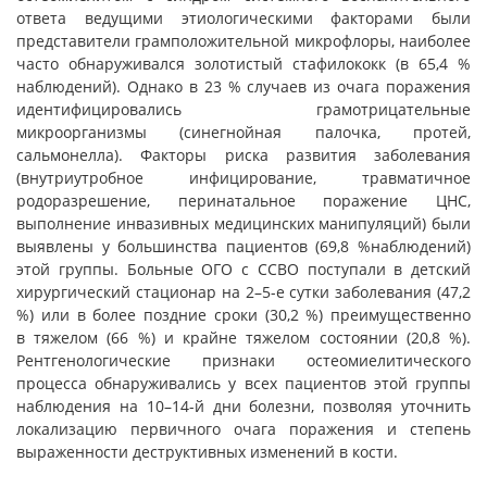
ответа ведущими этиологическими факторами были
представители грамположительной микрофлоры, наиболее
часто обнаруживался золотистый стафилококк (в 65,4 %
наблюдений). Однако в 23 % случаев из очага поражения
идентифицировались грамотрицательные
микроорганизмы (синегнойная палочка, протей,
сальмонелла). Факторы риска развития заболевания
(внутриутробное инфицирование, травматичное
родоразрешение, перинатальное поражение ЦНС,
выполнение инвазивных медицинских манипуляций) были
выявлены у большинства пациентов (69,8 %наблюдений)
этой группы. Больные ОГО с ССВО поступали в детский
хирургический стационар на 2–5-е сутки заболевания (47,2
%) или в более поздние сроки (30,2 %) преимущественно
в тяжелом (66 %) и крайне тяжелом состоянии (20,8 %).
Рентгенологические признаки остеомиелитического
процесса обнаруживались у всех пациентов этой группы
наблюдения на 10–14-й дни болезни, позволяя уточнить
локализацию первичного очага поражения и степень
выраженности деструктивных изменений в кости.