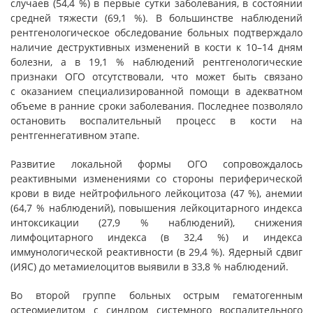
случаев (54,4 %) в первые сутки заболевания, в состоянии
средней тяжести (69,1 %). В большинстве наблюдений
рентгенологическое обследование больных подтверждало
наличие деструктивных изменений в кости к 10–14 дням
болезни, а в 19,1 % наблюдений рентгенологические
признаки ОГО отсутствовали, что может быть связано
с оказанием специализированной помощи в адекватном
объеме в ранние сроки заболевания. Последнее позволяло
остановить воспалительный процесс в кости на
рентгеннегативном этапе.
Развитие локальной формы ОГО сопровождалось
реактивными изменениями со стороны периферической
крови в виде нейтрофильного лейкоцитоза (47 %), анемии
(64,7 % наблюдений), повышения лейкоцитарного индекса
интоксикации (27,9 % наблюдений), снижения
лимфоцитарного индекса (в 32,4 %) и индекса
иммунологической реактивности (в 29,4 %). Ядерный сдвиг
(ИЯС) до метамиелоцитов выявили в 33,8 % наблюдений.
Во второй группе больных острым гематогенным
остеомиелитом с синдром системного воспалительного