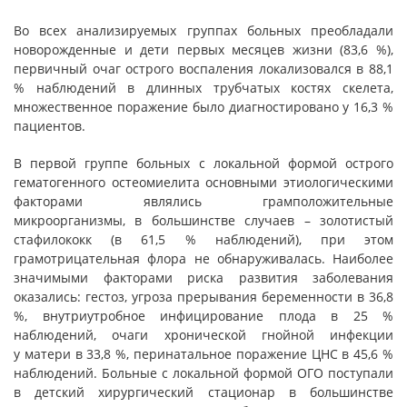
Во всех анализируемых группах больных преобладали
новорожденные и дети первых месяцев жизни (83,6 %),
первичный очаг острого воспаления локализовался в 88,1
% наблюдений в длинных трубчатых костях скелета,
множественное поражение было диагностировано у 16,3 %
пациентов.
В первой группе больных с локальной формой острого
гематогенного остеомиелита основными этиологическими
факторами являлись грамположительные
микроорганизмы, в большинстве случаев – золотистый
стафилококк (в 61,5 % наблюдений), при этом
грамотрицательная флора не обнаруживалась. Наиболее
значимыми факторами риска развития заболевания
оказались: гестоз, угроза прерывания беременности в 36,8
%, внутриутробное инфицирование плода в 25 %
наблюдений, очаги хронической гнойной инфекции
у матери в 33,8 %, перинатальное поражение ЦНС в 45,6 %
наблюдений. Больные с локальной формой ОГО поступали
в детский хирургический стационар в большинстве