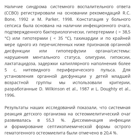
Наличие синдрома системного воспалительного ответа
(ССВО) регистрировали на основании рекомендаций R.C.
Bone, 1992 и M. Parker, 1998. Констатация у больного
сепсиса была основана на наличии инфекционного очага,
подтвержденного бактериологически, гипертермии ( > 38,5
°С) или гипотермии ( < 35 °С), тахикардии и по крайней
мере одного из перечисленных ниже признаков органной
дисфункции или гипоперфузии органа/системы:
нарушения ментального статуса, олигурии, гипоксии,
лактатацидоза, задержки капиллярного наполнения более
5 с, нитевидного периферического пульса. Для
установления органной дисфункции у детей младшей
возрастной группы мы использовали критерии,
разработанные D. Wilkinson et al., 1987 и L. Doughty et al.,
1996.
Результаты наших исследований показали, что системная
реакция детского организма на остеомиелитический очаг
развивалась в 55,3 %. Диссеминация инфекции
и формирование септикопиемической формы острого
гематогенного остеомиелита были отмечено в 20,4 %.