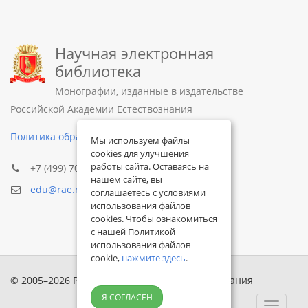
Научная электронная
библиотека
Монографии, изданные в издательстве
Российской Академии Естествознания
Политика обработки персональных данных
Мы используем файлы
cookies для улучшения
работы сайта. Оставаясь на
+7 (499) 705-72-30
нашем сайте, вы
edu@rae.ru
соглашаетесь с условиями
использования файлов
cookies. Чтобы ознакомиться
с нашей Политикой
использования файлов
cookie,
нажмите здесь
.
© 2005–2026 Российская академия естествознания
Я СОГЛАСЕН
Toggle