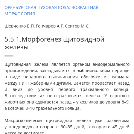
ОРЕНБУРГСКАЯ ПУХОВАЯ КОЗА: ВОЗРАСТНАЯ
МОРФОЛОГИЯ
Шевченко Б П, Гончаров А Г, Сеитов М С,
5.5.1.Морфогенез щитовидной
железы
Щитовидная железа является органом эндодермального
происхождения, закладывается в эмбриональном периоде
в виде непарного выпячивания оболочки из кармана
между I и II жаберными дугами. Зачаток прорастает назад
и вниз до уровня первого трахеального кольца.
В последствии из него разовьется железа. У взрослых
животных она сдвигается назад – у козликов до уровня 8–9,
а козочек 8–10 трахеального кольца.
Макроскопически щитовидная железа уже различима
у предплодов в возрасте 30–35 дней, в возрасте 45 дней
месса ее достигает