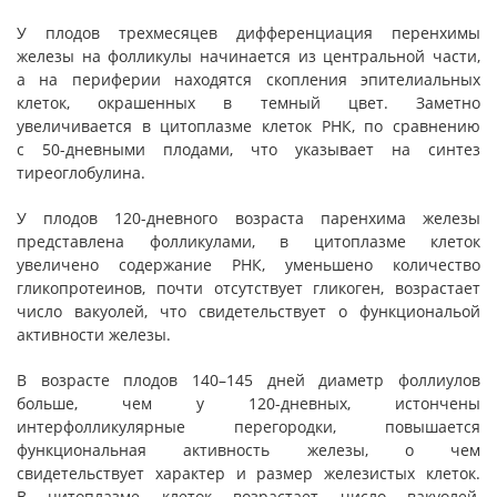
У плодов трехмесяцев дифференциация перенхимы
железы на фолликулы начинается из центральной части,
а на периферии находятся скопления эпителиальных
клеток, окрашенных в темный цвет. Заметно
увеличивается в цитоплазме клеток РНК, по сравнению
с 50-дневными плодами, что указывает на синтез
тиреоглобулина.
У плодов 120-дневного возраста паренхима железы
представлена фолликулами, в цитоплазме клеток
увеличено содержание РНК, уменьшено количество
гликопротеинов, почти отсутствует гликоген, возрастает
число вакуолей, что свидетельствует о функциональой
активности железы.
В возрасте плодов 140–145 дней диаметр фоллиулов
больше, чем у 120-дневных, истончены
интерфолликулярные перегородки, повышается
функциональная активность железы, о чем
свидетельствует характер и размер железистых клеток.
В цитоплазме клеток возрастает число вакуолей,