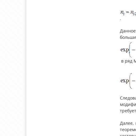
.
Данное
больши
в ряд 
Следов
модифи
требуе
Далее,
теорем
состоя