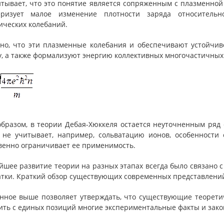
читывает, что это понятие является сопряженным с плазменной
еризует малое изменение плотности заряда относител
ических колебаний.
но, что эти плазменные колебания и обеспечивают устойчиво
, а также формализуют энергию коллективных многочастичных
образом, в теории Дебая-Хюккеля остается неуточненным ряд
 не учитывает, например, сольватацию ионов, особенности с
венно ограничивает ее применимость.
йшее развитие теории на разных этапах всегда было связано
атки. Краткий обзор существующих современных представлений 
нное выше позволяет утверждать, что существующие теоретич
ить с единых позиций многие экспериментальные факты и зако