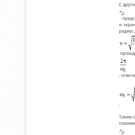
С друго
предст
и экра
радиус,
проход
, отвеч
,
Таким 
плазме