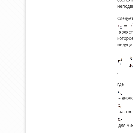
неподв
Следует
являет
которо
индуци
,
где
– диэл
раство
для чис