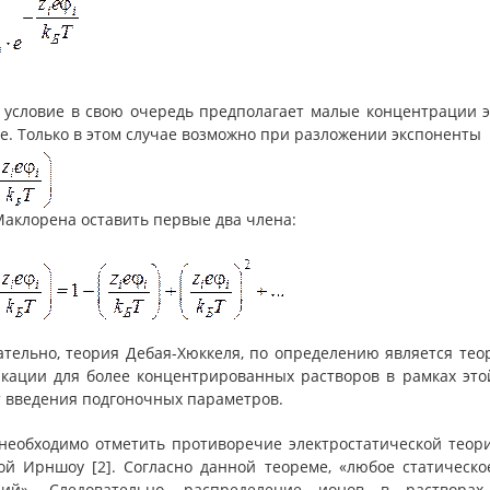
 условие в свою очередь предполагает малые концентрации эл
е. Только в этом случае возможно при разложении экспоненты
Маклорена оставить первые два члена:
ательно, теория Дебая-Хюккеля, по определению является тео
кации для более концентрированных растворов в рамках это
т введения подгоночных параметров.
 необходимо отметить противоречие электростатической теор
ой Ирншоу [2]. Согласно данной теореме, «любое статическ
ний». Следовательно, распределение ионов в растворах