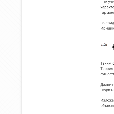
, не у
характ
гармон
Очевид
Ирншоу
.
Таким 
Теория
сущест
Дальне
недост
Изложе
объясн