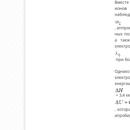
Вместе
ионов 
наблюд
, аппро
ных по
а такж
электр
при бо
Однако
электр
энергии
= 3,4 к
, котор
апроби