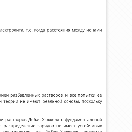
ектролита, т.е. когда расстояния между ионами
рией разбавленных растворов, и все попытки ее
й теории не имеют реальной основы, поскольку
ии растворов Дебая-Хюккеля с фундаментальной
ое распределение зарядов не имеет устойчивых
 электролитов, по Дебаю-Хюккелю, является