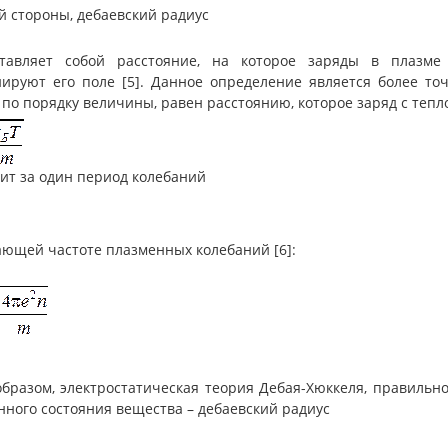
й стороны, дебаевский радиус
авляет собой расстояние, на которое заряды в плазме 
нируют его поле [5]. Данное определение является более то
 по порядку величины, равен расстоянию, которое заряд с теп
ит за один период колебаний
ающей частоте плазменных колебаний [6]:
образом, электростатическая теория Дебая-Хюккеля, правиль
нного состояния вещества – дебаевский радиус