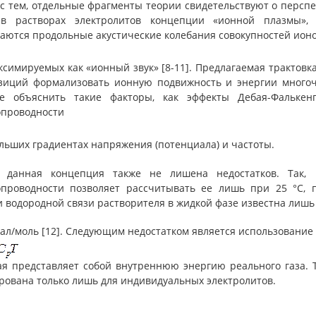
 с тем, отдельные фрагменты теории свидетельствуют о пер­сп
в растворах электролитов концепции «ионной плазмы», с
аются продольные акустические колебания совокупностей ионо
ксимируемых как «ионный звук» [8-11]. Предлагаемая трактовк
зиций формализовать ионную подвижность и энергии многоч
е объяснить такие факторы, как эффекты Дебая-Фалькенг
опроводности
льших градиентах напряжения (потенциала) и частоты.
 данная концепция также не лишена недостатков. Так,
опроводности позволяет рассчитывать ее лишь при 25 °С, 
 водородной связи растворителя в жидкой фазе известна лишь 
кал/моль [12]. Следующим недостатком является использовани
ая представляет собой внут­реннюю энергию реального газа. 
рована только лишь для индивидуальных электролитов.