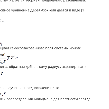
еству, является теорией предельного разбавления.
новное уравнение Дебая-Хюккеля дается в виде [1]:
нциал самосогласованного поля системы ионов;
чина, обратная дебаевскому радиусу экранирования
ло получено в предположении, что
ции распределения Больцмана для плотности заряда: