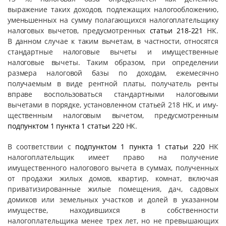
выражение таких доходов, подлежащих налогообложению,
уменьшенных на сумму полагающихся налогоплательщику
налоговых вычетов, предусмотренных
статьи 218-221
НК.
В данном случае к та­ким вычетам, в частности, относятся
стандартные налоговые вычеты и иму­щест­венные
налоговые вычеты. Таким образом, при определении
размера налоговой базы по доходам, ежемесячно
получаемым в виде рентной платы, получатель ренты
вправе воспользоваться стандартными налоговыми
вычетами в порядке, установленном статьей 218 НК, и иму­
щест­венным налоговым вычетом, предусмотренным
подпунктом 1 пункта 1 статьи 220
НК.
В соответствии с
подпунктом 1 пункта 1 статьи 220
НК
налогоплатель­щик имеет право на получение
имущественного налогового вычета в сум­мах, полученных
от продажи жилых домов, квартир, комнат, включая
приватизированные жилые помещения, дач, садовых
домиков или земельных участков и долей в указанном
имуществе, находившихся в собственности
налогоплательщика менее трех лет, но не превышающих