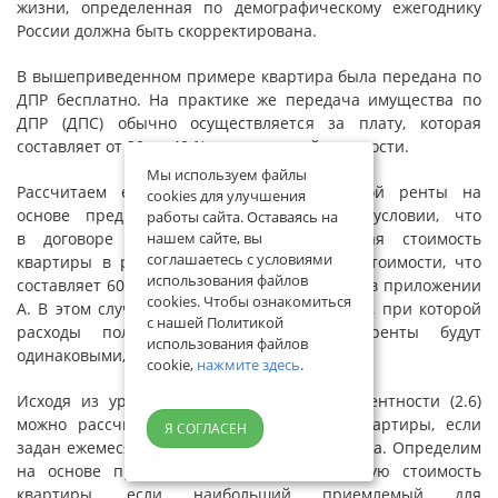
жизни, определенная по демографическому ежегоднику
России должна быть скорректирована.
В вышеприведенном примере квартира была передана по
ДПР бесплатно. На практике же передача имущества по
ДПР (ДПС) обычно осуществляется за плату, которая
составляет от 20 до 40 % его рыночной стоимости.
Мы используем файлы
Рассчитаем ежегодную сумму пожизненной ренты на
cookies для улучшения
основе предыдущего примера, но при условии, что
работы сайта. Оставаясь на
нашем сайте, вы
в договоре ренты установлена выкупная стоимость
соглашаетесь с условиями
квартиры в размере 30 % ее рыночной стоимости, что
использования файлов
составляет 600 000 руб. Расчеты приведены в приложении
cookies. Чтобы ознакомиться
А. В этом случае сумма ежемесячной ренты, при которой
с нашей Политикой
расходы получателя и платель­щи­ка ренты будут
использования файлов
одинаковыми, составит 6860 руб.
cookie,
нажмите здесь
.
Исходя из уравнения финансовой эквивалентности (2.6)
можно рассчитать выкупную стоимость квартиры, если
Я СОГЛАСЕН
задан ежемесячный размер рентного платежа. Определим
на основе предыдущего примера выкупную стоимость
квартиры, если наибольший приемлемый для