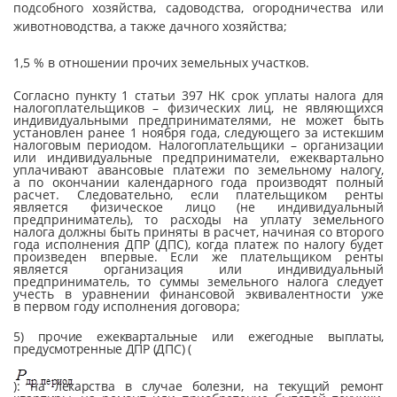
подсобного хозяйства, садоводства, огородничества или
животноводства, а также дачного хозяйства;
1,5 % в отношении прочих земельных участков.
Согласно пункту 1 статьи 397 НК срок уплаты налога для
налогоплательщиков – физических лиц, не являющихся
индивидуальными предприни­мателями, не может быть
установлен ранее 1 ноября года, следующего за истекшим
налоговым периодом. Налогоплательщики – организации
или индивидуальные предприниматели, ежеквартально
уплачивают авансовые платежи по земельному налогу,
а по окончании календарного года производят полный
расчет. Следовательно, если плательщиком ренты
является физическое лицо (не индивидуальный
предприниматель), то расходы на уплату земельного
налога должны быть приняты в расчет, начиная со второго
года исполнения ДПР (ДПС), когда платеж по налогу будет
произведен впервые. Если же плательщиком ренты
является организация или индивидуальный
предприниматель, то суммы земельного налога следует
учесть в уравнении финансовой эквивалентности уже
в первом году исполнения договора;
5) прочие ежеквартальные или ежегодные выплаты,
предусмотренные ДПР (ДПС) (
): на лекарства в случае болезни, на текущий ремонт