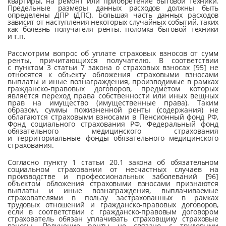
квартиры, на ремонт или приобретение бытовой техники.
Предельные размеры данных расходов должны быть
определены ДПР (ДПС). Большая часть данных расходов
зависит от наступления некоторых случайных собы­тий, таких
как болезнь получателя ренты, поломка бытовой техники
и т.п.
Рассмотрим вопрос об уплате страховых взносов от сумм
ренты, причитающихся получателю. В соответствии
с пунктом 3 статьи 7 закона о стра­ховых взносах [95] не
относятся к объекту обложения страховыми взносами
выплаты и иные вознаграждения, производимые в рамках
гражданско-правовых договоров, предметом которых
является переход права собственности или иных вещных
прав на имущество (имущественные права). Таким
образом, суммы пожизненной ренты (содержания) не
облагаются страховыми взносами в Пенсионный фонд РФ,
Фонд социального страхования РФ, Федеральный фонд
обязательного медицинского страхования
и территориальные фонды обязательного медицинского
страхования.
Согласно пункту 1 статьи 20.1 закона об обязательном
социальном стра­ховании от несчастных случаев на
производстве и профессиональных заболеваний [96]
объектом обложения страховыми взносами признаются
выплаты и иные вознаграждения, выплачиваемые
страхователями в пользу застрахованных в рамках
трудовых отношений и гражданско-правовых договоров,
если в соответствии с гражданско-правовым договором
страхователь обязан уплачивать страховщику страховые
взносы. Получение ренты не связано с трудовыми