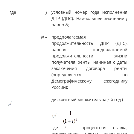
где
j
условный номер года исполнения
–
ДПР (ДПС). Наибольшее значение
j
равно
N
;
N
–
предполагаемая
продолжительность ДПР (ДПС),
равная предполагаемой
продолжительности жизни
получателя ренты, начиная с даты
заключения договора ренты
(определяется по
Демографическому ежегоднику
России);
дисконтный множитель за
j
-й год (
–
,
где
i
– процентная ставка,
отражающая норму доходности