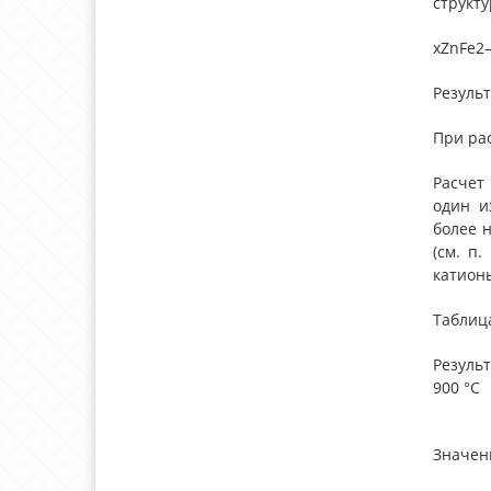
структ
хZnFe2–
Результ
При рас
Расчет
один и
более 
(см. п
катионы
Таблица
Резуль
900 °С
Значен