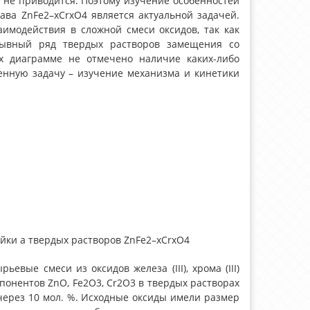
уре не приводится. Поэтому изучение особенностей
ва ZnFe2–xCrxO4 является актуальной задачей.
имодействия в сложной смеси оксидов, так как
рывный ряд твердых растворов замещения со
-х диаграмме не отмечено наличие каких-либо
вленную задачу – изучение механизма и кинетики
йки а твердых растворов ZnFe2–хCrхO4
вые смеси из оксидов железа (III), хрома (III)
онентов ZnO, Fe2O3, Cr2O3 в твердых растворах
через 10 мол. %. Исходные оксиды имели размер