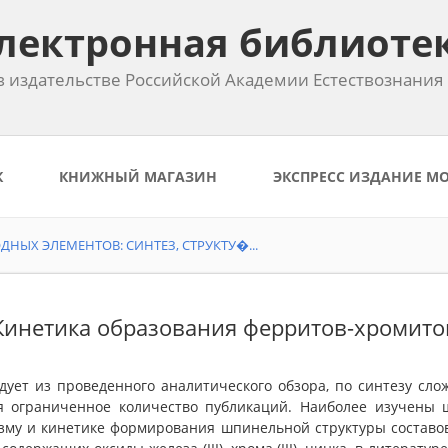
лектронная библиоте
 издательстве Российской Академии Естествознания
К
КНИЖНЫЙ МАГАЗИН
ЭКСПРЕСС ИЗДАНИЕ М
НЫХ ЭЛЕМЕНТОВ: СИНТЕЗ, СТРУКТУ�...
 Кинетика образования ферритов-хромито
едует из проведенного аналитического обзора, по синтезу сло
я ограниченное количество публикаций. Наиболее изучены
зму и кинетике формирования шпинельной структуры составов н