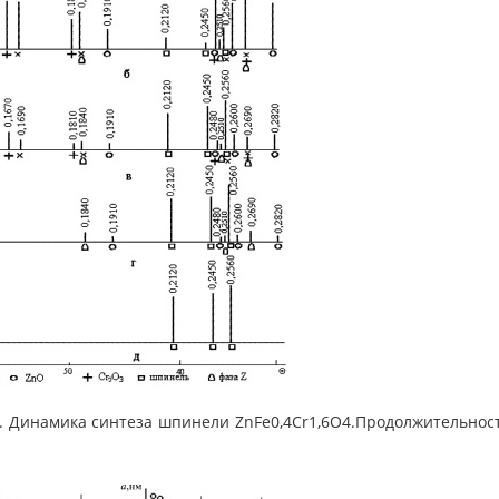
3. Динамика синтеза шпинели ZnFe0,4Cr1,6O4.Продолжительность син