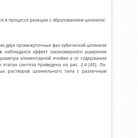
ся в процессе реакции с образованием шпинели:
ние двух промежуточных фаз кубической шпинели
цов наблюдался эффект закономерного уширения
араметра элементарной ячейки a от содержания
этапах синтеза приведена на рис. 2.4 [45]. По-
дых растворов шпинельного типа с различным