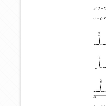
ZnO + 
(2 – y)