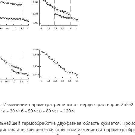
.4. Изменение параметра решетки а твердых растворов ZnFe2
 а – 30 ч; б – 50 ч; в – 80 ч; г – 120 ч
льнейшей термообработке двухфазная область сужается. Прои
кристаллической решетки (при этом изменяется параметр об