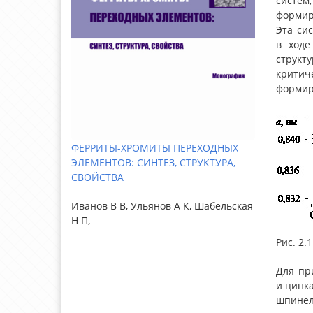
систем,
формир
Эта си
в ходе
структ
критиче
формир
ФЕРРИТЫ-ХРОМИТЫ ПЕРЕХОДНЫХ
ЭЛЕМЕНТОВ: СИНТЕЗ, СТРУКТУРА,
СВОЙСТВА
Иванов В В, Ульянов А К, Шабельская
Н П,
Рис. 2
Для при
и цинк
шпинел