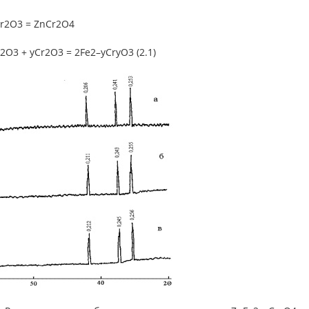
Cr2O3 = ZnCr2O4
Fe2O3 + yCr2O3 = 2Fe2–yCryO3 (2.1)