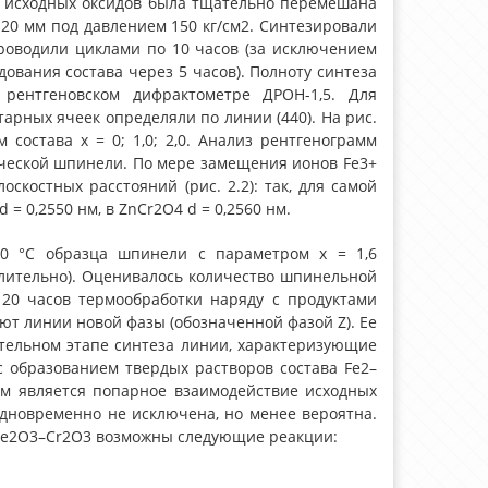
ска исходных оксидов была тщательно перемешана
 20 мм под давлением 150 кг/см2. Синтезировали
проводили циклами по 10 часов (за исключением
ования состава через 5 часов). Полноту синтеза
рентгеновском дифрактометре ДРОН-1,5. Для
рных ячеек определяли по линии (440). На рис.
состава х = 0; 1,0; 2,0. Анализ рентгенограмм
ической шпинели. По мере замещения ионов Fe3+
костных расстояний (рис. 2.2): так, для самой
= 0,2550 нм, в ZnCr2O4 d = 0,2560 нм.
00 °С образца шпинели с параметром х = 1,6
лительно). Оценивалось количество шпинельной
 20 часов термообработки наряду с продуктами
т линии новой фазы (обозначенной фазой Z). Ее
ительном этапе синтеза линии, характеризующие
 с образованием твердых растворов состава Fe2–
ым является попарное взаимодействие исходных
одновременно не исключена, но менее вероятна.
–Fe2O3–Cr2O3 возможны следующие реакции: