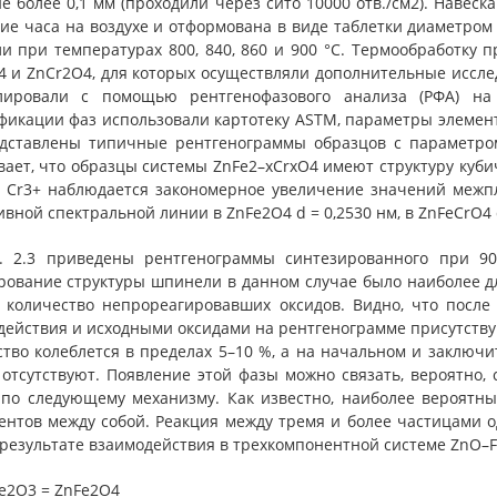
е более 0,1 мм (проходили через сито 10000 отв./см2). Наве
ие часа на воздухе и отформована в виде таблетки диаметром
и при температурах 800, 840, 860 и 900 °С. Термообработку 
 и ZnCr2O4, для которых осуществляли дополнительные исслед
лировали с помощью рентгенофазового анализа (РФА) на 
фикации фаз использовали картотеку ASTM, параметры элемента
едставлены типичные рентгенограммы образцов с параметром 
вает, что образцы системы ZnFe2–хCrхO4 имеют структуру куб
 Cr3+ наблюдается закономерное увеличение значений межплос
вной спектральной линии в ZnFe2O4 d = 0,2530 нм, в ZnFeCrO4 d 
. 2.3 приведены рентгенограммы синтезированного при 9
рование структуры шпинели в данном случае было наиболее д
 количество непрореагировавших оксидов. Видно, что после
действия и исходными оксидами на рентгенограмме присутствую
ство колеблется в пределах 5–10 %, а на начальном и заключ
 отсутствуют. Появление этой фазы можно связать, вероятно,
 по следующему механизму. Как известно, наиболее вероятн
ентов между собой. Реакция между тремя и более частицами 
в результате взаимодействия в трехкомпонентной системе ZnO
Fe2O3 = ZnFe2O4