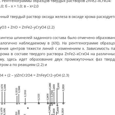
2. Рентгенограммы образцов твердых растворов ZnFe2–xCrxO4:
,0; б – x = 1,0; в – x=2,0
нный твердый раствор оксида железа в оксиде хрома расходует
yO3 + ZnO = ZnFe2–yCryO4 (2.2)
 синтеза шпинелей заданного состава было отмечено образова
аналогично наблюдаемому в [69]). На рентгенограмме образ
ения центров тяжести линий с изменением х. Зависимость п
рома в составе твердого раствора ZnFe2–xCrxO4 на различных 
му, здесь идет образование двух промежуточных фаз твер
ром a по реакциям (2.2) и
4 + (2 – y)ZnCr2O4 = ZnFeyCr2–yO4 (2.3)