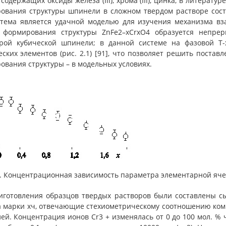
 содержащих оксиды железа (III), хрома (III), цинка, в литерат
ования структуры шпинели в сложном твердом растворе соста
стема является удачной моделью для изучения механизма вза
 формирования структуры ZnFe2–xCrxO4 образуется непре
урой кубической шпинели; в данной системе на фазовой Т
ских элементов (рис. 2.1) [91], что позволяет решить поста
ования структуры – в модельных условиях.
.1. Концентрационная зависимость параметра элементарной яче
готовления образцов твердых растворов были составлены сырье
а марки хч, отвечающие стехиометрическому соотношению комп
ей. Концентрация ионов Cr3 + изменялась от 0 до 100 мол. % 