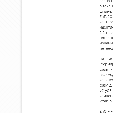
зерна н
в течен
шпинел
ZnFe2O4
контро
иденти
2.2 пр
показы
ионами
интенси
На рис
(форми
фазы и
взаимо
количе
фазу Z,
yCryO3
компон
Итак, 
ZnO + 