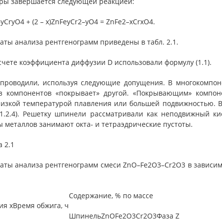
уры завершается следующей реакцией:
yCryO4 + (2 – x)ZnFeyCr2–yO4 = ZnFe2–xCrxO4.
аты анализа рентгенограмм приведены в табл. 2.1.
чете коэффициента диффузии D использовали формулу (1.1).
 проводили, используя следующие допущения. В многокомпон
з компонентов «покрывает» другой. «Покрывающим» компон
низкой температурой плавления или большей подвижностью. В
. 1.2.4). Решетку шпинели рассматривали как неподвижный 
 металлов занимают окта- и тетраэдрические пустоты.
 2.1
таты анализа рентгенограмм смеси ZnО–Fe2О3–Cr2O3 в зависи
Содержание, % по массе
ия х
Время обжига, ч
Шпинель
ZnO
Fe2O3
Сr2О3
Фаза Z