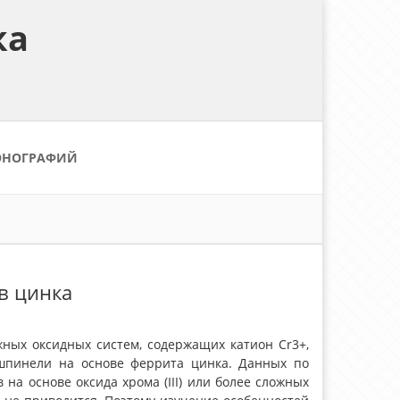
ка
ОНОГРАФИЙ
в цинка
жных оксидных систем, содержащих катион Cr3+,
 шпинели на основе феррита цинка. Данных по
а основе оксида хрома (III) или более сложных