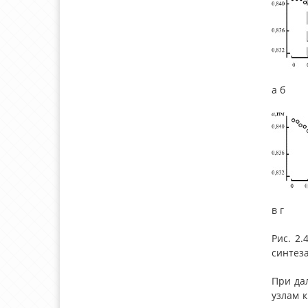
а б
в г
Рис. 2
синтеза:
При да
узлам 