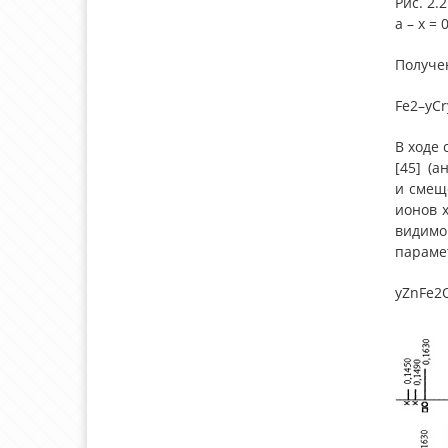
Рис. 2.
а – x = 0
Получе
Fe2–yCr
В ходе
[45] (
и смещ
ионов х
видимо
парамет
yZnFe2O