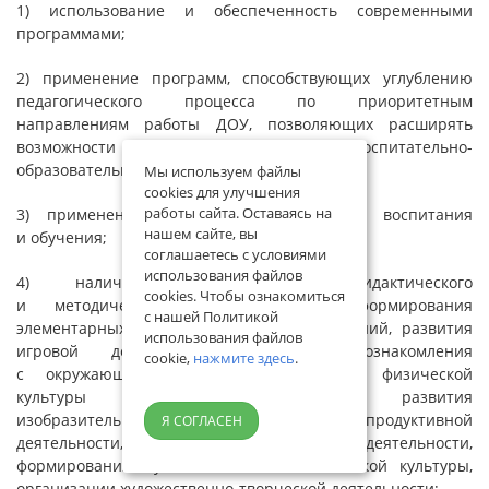
1) использование и обеспеченность современными
программами;
2) применение программ, способствующих углублению
педагогического процесса по приоритетным
направлениям работы ДОУ, позволяющих расширять
возможности организации воспитательно-
образовательной работы;
Мы используем файлы
cookies для улучшения
работы сайта. Оставаясь на
3) применение современных технологий воспитания
нашем сайте, вы
и обучения;
соглашаетесь с условиями
использования файлов
4) наличие разработанного дидактического
cookies. Чтобы ознакомиться
и методического материала для формирования
с нашей Политикой
элементарных математических представлений, развития
использования файлов
игровой деятельности, речи и ознакомления
cookie,
нажмите здесь
.
с окружающим миром, формирования физической
культуры и укрепления здоровья, развития
изобразительной и предметно-продуктивной
Я СОГЛАСЕН
деятельности, организации трудовой деятельности,
формирования музыкальной и экологической культуры,
организации художественно-творческой деятельности;