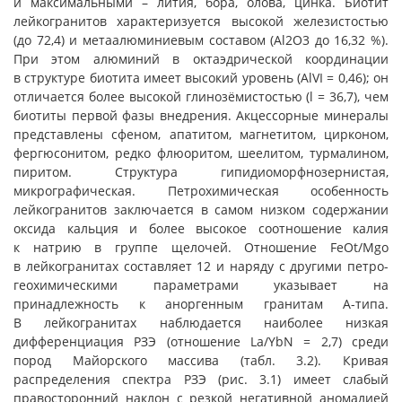
и максимальными – лития, бора, олова, цинка. Биотит
лейкогранитов характеризуется высокой железистостью
(до 72,4) и метаалюминиевым составом (Al2O3 до 16,32 %).
При этом алюминий в октаэдрической координации
в структуре биотита имеет высокий уровень (AlVI = 0,46); он
отличается более высокой глинозёмистостью (l = 36,7), чем
биотиты первой фазы внедрения. Акцессорные минералы
представлены сфеном, апатитом, магнетитом, цирконом,
фергюсонитом, редко флюоритом, шеелитом, турмалином,
пиритом. Структура гипидиоморфнозернистая,
микрографическая. Петрохимическая особенность
лейкогранитов заключается в самом низком содержании
оксида кальция и более высокое соотношение калия
к натрию в группе щелочей. Отношение FeOt/Mgo
в лейкогранитах cоставляет 12 и наряду с другими петро-
геохимическими параметрами указывает на
принадлежность к аноргенным гранитам А-типа.
В лейкогранитах наблюдается наиболее низкая
дифференциация РЗЭ (отношение La/YbN = 2,7) среди
пород Майорского массива (табл. 3.2). Кривая
распределения спектра РЗЭ (рис. 3.1) имеет слабый
правосторонний наклон с резкой негативной аномалией