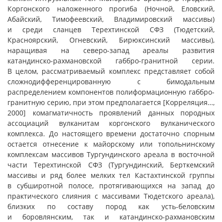
Коргонского наложенного прогиба (Ночной, Еловский,
Абайский, Тимофеевский, Владимировский массивы)
и среди сланцев Терехтинской СФЗ (Тюдетский,
Красноярский, Огневский, Бирюксинский массивы),
наращивая на северо-запад ареалы развития
катандинско-рахмановской габбро-гранитной серии.
В целом, рассматриваемый комплекс представляет собой
сложнодифференцированную с бимодальным
распределением компонентов полиформационную габбро-
гранитную серию, при этом предполагается [Корреляция…,
2000] комагматичность проявлений данных породных
ассоциаций вулканитам коргонского вулканического
комплекса. До настоящего времени достаточно спорным
остается отнесение к майорскому или топольнинскому
комплексам массивов Тургундинского ареала в восточной
части Терехтинской СФЗ (Тургундинский, Берткемский
массивы и ряд более мелких тел Кастахтинской группы
в субширотной полосе, протягивающихся на запад до
практического слияния с массивами Тюдетского ареала),
близких по составу пород как усть-беловским
и боровлянским, так и катандинско-рахмановским