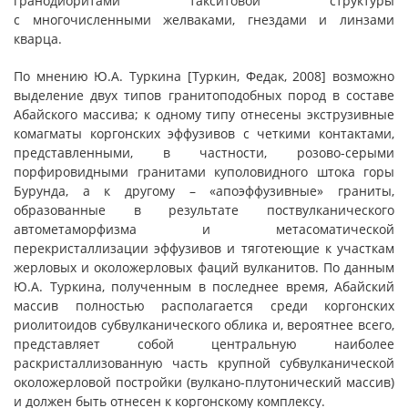
гранодиоритами такситовой структуры
с многочисленными желваками, гнездами и линзами
кварца.
По мнению Ю.А. Туркина [Туркин, Федак, 2008] возможно
выделение двух типов гранитоподобных пород в составе
Абайского массива; к одному типу отнесены экструзивные
комагматы коргонских эффузивов с четкими контактами,
представленными, в частности, розово-серыми
порфировидными гранитами куполовидного штока горы
Бурунда, а к другому – «апоэффузивные» граниты,
образованные в результате поствулканического
автометаморфизма и метасоматической
перекристаллизации эффузивов и тяготеющие к участкам
жерловых и околожерловых фаций вулканитов. По данным
Ю.А. Туркина, полученным в последнее время, Абайский
массив полностью располагается среди коргонских
риолитоидов субвулканического облика и, вероятнее всего,
представляет собой центральную наиболее
раскристаллизованную часть крупной субвулканической
околожерловой постройки (вулкано-плутонический массив)
и должен быть отнесен к коргонскому комплексу.