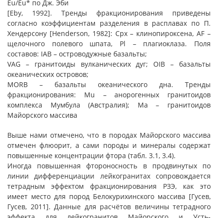
Eu/Eu* по Дж. Эби
[Eby, 1992]. Тренды фракционирования приведены
согласно коэффициентам разделения в расплавах по П.
Хендерсону [Henderson, 1982]: Cpx – клинопироксена, AF –
щелочного полевого шпата, Pl – плагиоклаза. Поля
составов: IAB – островодужные базальты;
VAG – гранитоиды вулканических дуг; OIB – базальты
океанических островов;
MORB – базальты океанического дна. Тренды
фракционирования: Mu – анорогенных гранитоидов
комплекса Мумбула (Австралия); Ma – гранитоидов
Майорского массива
Выше нами отмечено, что в породах Майорского массива
отмечен флюорит, а сами породы и минералы содержат
повышенные концентрации фтора (табл. 3.1, 3.4).
Иногда повышенная фтороносность в продвинутых по
линии дифференциации лейкогранитах сопровождается
тетрадным эффектом фракционирования РЗЭ, как это
имеет место для пород Белокурихинского массива [Гусев,
Гусев, 2011]. Данные для расчётов величины тетрадного
эффекта для лейкогранитов Майорского и Усть-