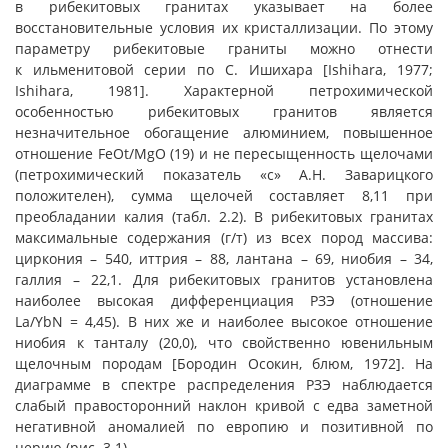
в рибекитовых гранитах указывает на более
восстановительные условия их кристаллизации. По этому
параметру рибекитовые граниты можно отнести
к ильменитовой серии по С. Ишихара [Ishihara, 1977;
Ishihara, 1981]. Характерной петрохимической
особенностью рибекитовых гранитов является
незначительное обогащение алюминием, повышенное
отношение FeOt/MgO (19) и не пересыщенность щелочами
(петрохимический показатель «с» А.Н. Заварицкого
положителен), сумма щелочей составляет 8,11 при
преобладании калия (табл. 2.2). В рибекитовых гранитах
максимальные содержания (г/т) из всех пород массива:
циркония – 540, иттрия – 88, лантана – 69, ниобия – 34,
галлия – 22,1. Для рибекитовых гранитов установлена
наиболее высокая дифференциация РЗЭ (отношение
La/YbN = 4,45). В них же и наиболее высокое отношение
ниобия к танталу (20,0), что свойственно ювенильным
щелочным породам [Бородин Осокин, блюм, 1972]. На
диаграмме в спектре распределения РЗЭ наблюдается
слабый правосторонний наклон кривой с едва заметной
негативной аномалией по европию и позитивной по
церию (рис. 3.1).