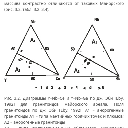
массива контрастно отличаются от таковых Майорского
(рис. 3.2, табл. 3.2–3.4).
Рис. 3.2. Диаграммы Y–Nb–Ce и Y–Nb–Ga по Дж. Эби [Eby,
1992] для гранитоидов майорского ареала. Поля
гранитоидов по Дж. Эби [Eby, 1992]: А1 – анорогенные
гранитоиды А1 – типа мантийных горячих точек и плюмов;
А2 – анорогенные гранитоиды