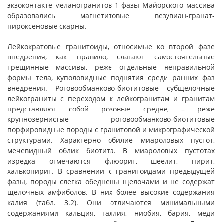
экзоконтакте меланогранитов 1 фазы Майорского массива
образовались магнетитовые везувиан-гранат-
пироксеновые скарны.
Лейкократовые гранитоиды, относимые ко второй фазе
внедрения, как правило, слагают самостоятельные
трещинные массивы, реже отдельные неправильной
формы тела, куполовидные поднятия среди ранних фаз
внедрения. Роговообманково-биотитовые субщелочные
лейкограниты с переходом к лейкогранитам и гранитам
представляют собой розовые средне, – реже
крупнозернистые роговообманково-биотитовые
порфировидные породы с гранитовой и микрографической
структурами. Характерно обилие миароловых пустот,
мечевидный облик биотита. В миароловых пустотах
изредка отмечаются флюорит, шеелит, пирит,
халькопирит. В сравнении с гранитоидами предыдущей
фазы, породы слегка обеднены щелочами и не содержат
щелочных амфиболов. В них более высокие содержания
калия (табл. 3.2). Они отличаются минимальными
содержаниями кальция, галлия, ниобия, бария, меди