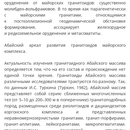
оруденения от майорских гранитоидов: существенно
молибден-вольфрамовое. В то время как парагенетически
с майорскими гранитами, относящимися
к постколлизионной геодинамической обстановке
формирования, ассоциирует железорудное
и редкоземельное оруденение и метасоматиты.
Абайский ареал развития гранитоидов майорского
комплекса.
Актуальность изучения гранитоидного Абайского массива
определяется тем, что на его состав и происхождение нет
единой точки зрения. Гранитоиды Абайского массива
различными исследователями трактуются по-разному. Так,
по данным И.С. Туркина [Туркин, 1982], Абайский массив
представляет собой серию сближенных многочисленных
тел (от 5–10 до 200–300 м в поперечнике) гранитоподобных
пород, размещенных среди риолитоидов и дациандезитов
коргонского комплекса и представленных
неравномернозернистыми гранитами, гранит-порфирами,
гранит-аплитами, лейкогранитами, микропегматитами.