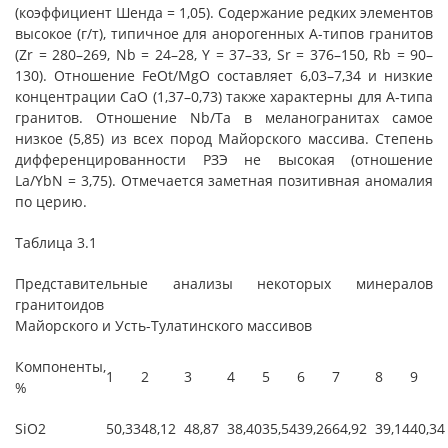
(коэффициент Шенда = 1,05). Содержание редких элементов
высокое (г/т), типичное для анорогенных А-типов гранитов
(Zr = 280–269, Nb = 24–28, Y = 37–33, Sr = 376–150, Rb = 90–
130). Отношение FeOt/MgO составляет 6,03–7,34 и низкие
концентрации CaO (1,37–0,73) также характерны для А-типа
гранитов. Отношение Nb/Ta в меланогранитах самое
низкое (5,85) из всех пород Майорского массива. Степень
дифференцированности РЗЭ не высокая (отношение
La/YbN = 3,75). Отмечается заметная позитивная аномалия
по церию.
Таблица 3.1
Представительные анализы некоторых минералов
гранитоидов
Майорского и Усть-Тулатинского массивов
Компоненты,
1
2
3
4
5
6
7
8
9
%
SiO2
50,33
48,12
48,87
38,40
35,54
39,26
64,92
39,14
40,34