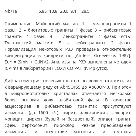
Nb/Ta
5,85
10,8
20,0
9,1
28,5
Примечание.
Майорский массив: 1 – меланограниты 1
фазы; 2 – биотитовые граниты 1 фазы; 3 – рибекитовые
граниты 1 фазы; 4 – лейкограниты 2 фазы; Усть-
Тулатинский массив: 5 – лейкограниты 2 фазы.
Нормализация некоторых РЗЭ проведена относительно
концентраций в хондрите по [Anders, Greevesse, 1987].
Eu* = (SmN + GdN)/2. Анализы на РЗЭ выполнены методом
ICP-ms в лаборатории ГЕОХИ СО РАН (г. Иркутск).
Дифрактометрия полевых шпатов позволяет относить их
к варьирующему ряду от Ab45Or55 до Ab60Or40. При этом
в микропертитовых кристаллах отмечается несколько
более высокая доля альбитовой фазы. В качестве
акцессориев в рибекитовых гранитах присутствуют
ильменит (до 1600 г/т), пирит, халькопирит, флюорит,
монацит, циркон (бурый и бесцветный), эпидот, гранат,
сфен, фергюсонит, пирохлор. Резкое преобладание
ильменита и отсутствие магнетита и гематита