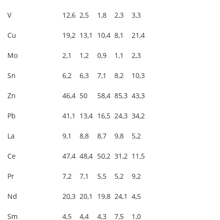
V
12,6
2,5
1,8
2,3
3,3
Cu
19,2
13,1
10,4
8,1
21,4
Mo
2,1
1,2
0,9
1,1
2,3
Sn
6,2
6,3
7,1
8,2
10,3
Zn
46,4
50
58,4
85,3
43,3
Pb
41,1
13,4
16,5
24,3
34,2
La
9,1
8,8
8,7
9,8
5,2
Ce
47,4
48,4
50,2
31,2
11,5
Pr
7,2
7,1
5,5
5,2
9,2
Nd
20,3
20,1
19,8
24,1
4,5
Sm
4,5
4,4
4,3
7,5
1,0