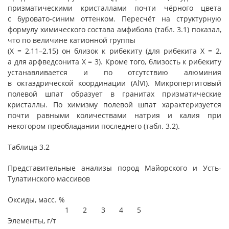
призматическими кристаллами почти чёрного цвета
с буровато-синим оттенком. Пересчёт на структурную
формулу химического состава амфибола (табл. 3.1) показал,
что по величине катионной группы
(Х = 2,11–2,15) он близок к рибекиту (для рибекита Х = 2,
а для арфведсонита Х = 3). Кроме того, близость к рибекиту
устанавливается и по отсутствию алюминия
в октаэдрической координации (AlVI). Микропертитовый
полевой шпат образует в гранитах призматические
кристаллы. По химизму полевой шпат характеризуется
почти равными количествами натрия и калия при
некотором преобладании последнего (табл. 3.2).
Таблица 3.2
Представительные анализы пород Майорского и Усть-
Тулатинского массивов
Оксиды, масс. %
1
2
3
4
5
Элементы, г/т