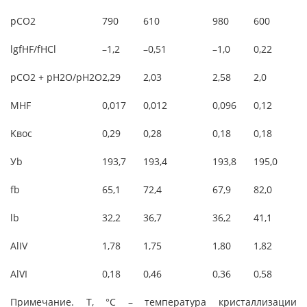
pCO2
790
610
980
600
lgfHF/fHCl
–1,2
–0,51
–1,0
0,22
pCO2 + pH2O/pH2O
2,29
2,03
2,58
2,0
MHF
0,017
0,012
0,096
0,12
Kвос
0,29
0,28
0,18
0,18
Уb
193,7
193,4
193,8
195,0
fb
65,1
72,4
67,9
82,0
lb
32,2
36,7
36,2
41,1
AlIV
1,78
1,75
1,80
1,82
AlVI
0,18
0,46
0,36
0,58
Примечание.
Т, °С – температура кристаллизации