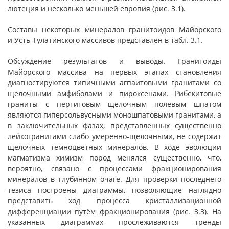
лютеция и несколько меньшей европия (рис. 3.1).
Составы некоторых минералов гранитоидов Майорского
и Усть-Тулатинского массивов представлен в табл. 3.1.
Обсуждение результатов и выводы. Гранитоиды
Майорского массива на первых этапах становления
диагностируются типичными агпаитовыми гранитами со
щелочными амфиболами и пироксенами. Рибекитовые
граниты с пертитовым щелочным полевым шпатом
являются гиперсольвусными моношпатовыми гранитами, а
в заключительных фазах, представленных существенно
лейкогранитами слабо умеренно-щелочными, не содержат
щелочных темноцветных минералов. В ходе эволюции
магматизма химизм пород менялся существенно, что,
вероятно, связано с процессами фракционирования
минералов в глубинном очаге. Для проверки последнего
тезиса построены диаграммы, позволяющие наглядно
представить ход процесса кристаллизационной
дифференциации путём фракционирования (рис. 3.3). На
указанных диаграммах прослеживаются тренды