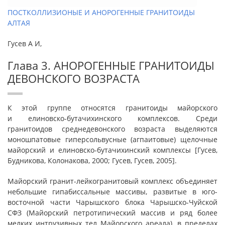
ПОСТКОЛЛИЗИОНЫЕ И АНОРОГЕННЫЕ ГРАНИТОИДЫ
АЛТАЯ
Гусев А И,
Глава 3. АНОРОГЕННЫЕ ГРАНИТОИДЫ
ДЕВОНСКОГО ВОЗРАСТА
К этой группе относятся гранитоиды майорского
и елиновско-бутачихинского комплексов. Среди
гранитоидов среднедевонского возраста выделяются
моношпатовые гиперсольвусные (агпаитовые) щелочные
майорский и елиновско-бутачихинский комплексы [Гусев,
Будникова, Колонакова, 2000; Гусев, Гусев, 2005].
Майорский гранит-лейкогранитовый комплекс объединяет
небольшие гипабиссальные массивы, развитые в юго-
восточной части Чарышского блока Чарышско-Чуйской
СФЗ (Майорский петротипический массив и ряд более
мелких интрузивных тел Майорского ареала), в пределах