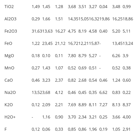
TiO2
1,49
1,45
1,28
3,68
3,51
3,27
0,04
3,48
0,99
Al2O3
0,29
1,66
1,51
14,35
15,05
16,32
19,86
16,25
18,86
Fe2O3
31,63
13,63
16,27
4,75
8,19
4,58
0,40
5,20
5,11
FeO
1,22
23,45
21,12
16,72
12,21
15,87
-
13,45
13,24
MgO
0,18
0,10
0,11
7,80
8,79
5,27
-
6,26
3,9
MnO
0,27
1,43
1,07
0,52
0,69
0,51
-
0,52
0,38
CaO
0,46
3,23
2,37
0,82
2,68
0,54
0,46
1,24
0,60
Na2O
13,52
3,68
4,12
0,46
0,45
0,35
6,62
0,83
0,22
K2O
0,12
2,09
2,21
7,69
8,89
8,11
7,27
8,13
8,37
H2O+
-
1,16
0,90
3,70
2,34
3,21
0,25
3,66
4,00
F
0,12
0,06
0,33
0,85
0,86
1,96
0,19
1,05
2,91