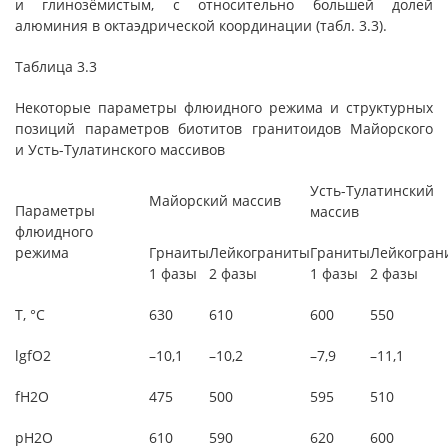
и глинозёмистым, с относительно большей долей
алюминия в октаэдрической координации (табл. 3.3).
Таблица 3.3
Некоторые параметры флюидного режима и структурных
позиций параметров биотитов гранитоидов Майорского
и Усть-Тулатинского массивов
Усть-Тулатинский
Майорский массив
Параметры
массив
флюидного
режима
Грнаиты
Лейкограниты
Граниты
Лейкогран
1 фазы
2 фазы
1 фазы
2 фазы
Т, °С
630
610
600
550
lgfO2
–10,1
–10,2
–7,9
–11,1
fH2O
475
500
595
510
pH2O
610
590
620
600