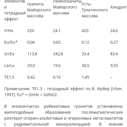
элементов
Лейкограниты
граниты
Усть-
и
Майорского
Хондри
Майорского
Тулатинского
тетрадный
массива
массива
массива
эффект
Y/Ho
220
24,1
420
24,6
Eu/Eu*
0,06
0,02
0,12
0,27
Sr/Eu
113,8
242,8
33,4
83,4
La/Lu
29,0
19,6
30,5
9,55
TE1,3
0,42
0,16
1,45
–
Примечание
. ТЕ1.3 – тетрадный эффект по В. Ирбер [Irber,
1997]. Eu* = (SmN + GdN)/2.
В экзоконтактах рибекитовых гранитов установлены
жилоподобные образования послемагматических
рихтерит-эгирин-альбитовых и эгириновых метасоматитов
с редкометалльной минерализацией. В южном