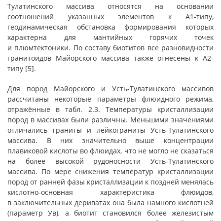
Тулатинского массива относятся на основании
соотношений указанных элементов к А1-типу,
геодинамическая обстановка формирования которых
характерна для мантийных горячих точек
и плюмтектоники. По составу биотитов все разновидности
гранитоидов Майорского массива также отнесены к А2-
типу [5].
Для пород Майорского и Усть-Тулатинского массивов
рассчитаны некоторые параметры флюидного режима,
отражённые в табл. 2.3. Температуры кристаллизации
пород в массивах были различны. Меньшими значениями
отличались граниты и лейкограниты Усть-Тулатинского
массива. В них значительно выше концентрации
плавиковой кислоты во флюидах, что не могло не сказаться
на более высокой рудоносности Усть-Тулатинского
массива. По мере снижения температур кристаллизации
пород от ранней фазы кристаллизации к поздней менялась
кислотно-основная характеристика флюидов,
в заключительных дериватах она была намного кислотней
(параметр Ув), а биотит становился более железистым