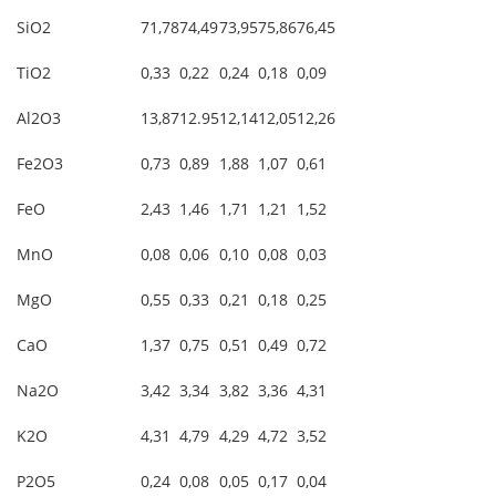
SiO2
71,78
74,49
73,95
75,86
76,45
TiO2
0,33
0,22
0,24
0,18
0,09
Al2O3
13,87
12.95
12,14
12,05
12,26
Fe2O3
0,73
0,89
1,88
1,07
0,61
FeO
2,43
1,46
1,71
1,21
1,52
MnO
0,08
0,06
0,10
0,08
0,03
MgO
0,55
0,33
0,21
0,18
0,25
CaO
1,37
0,75
0,51
0,49
0,72
Na2O
3,42
3,34
3,82
3,36
4,31
K2O
4,31
4,79
4,29
4,72
3,52
P2O5
0,24
0,08
0,05
0,17
0,04