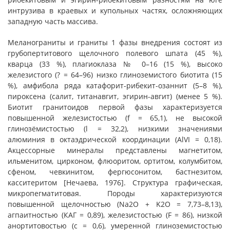
интрузива в краевых и купольных частях, осложняющих
западную часть массива.
Меланограниты и граниты 1 фазы внедрения состоят из
грубопертитового щелочного полевого шпата (45 %),
кварца (33 %), плагиоклаза № 0–16 (15 %), высоко
железистого (? = 64–96) низко глиноземистого биотита (15
%), амфибола ряда катафорит-рибекит-озаннит (5–8 %),
пироксена (салит, титанавгит, эгирин-авгит) (менее 5 %).
Биотит гранитоидов первой фазы характеризуется
повышенной железистостью (f = 65,1), не высокой
глинозёмистостью (l = 32,2), низкими значениями
алюминия в октаэдрической координации (AlVI = 0,18).
Акцессорные минералы представлены магнетитом,
ильменитом, цирконом, флюоритом, ортитом, колумбитом,
сфеном, чевкинитом, фергюсонитом, бастнезитом,
касситеритом [Нечаева, 1976]. Структура графическая,
микропегматитовая. Породы характеризуются
повышенной щелочностью (Na2O + K2O = 7,73–8,13),
агпаитностью (КАГ = 0,89), железистостью (F = 86), низкой
анортитовостью (с = 0,6), умеренной глиноземистостью