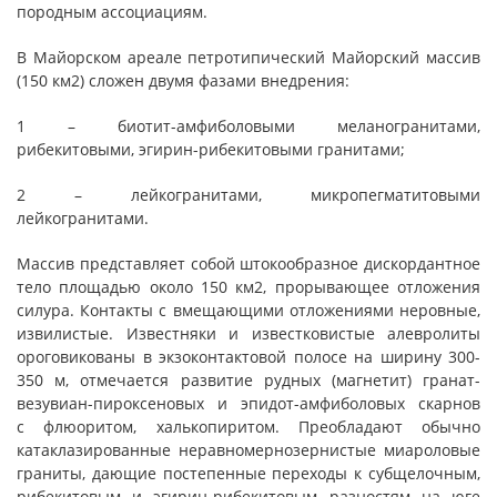
породным ассоциациям.
В Майорском ареале петротипический Майорский массив
(150 км2) сложен двумя фазами внедрения:
1 – биотит-амфиболовыми меланогранитами,
рибекитовыми, эгирин-рибекитовыми гранитами;
2 – лейкогранитами, микропегматитовыми
лейкогранитами.
Массив представляет собой штокообразное дискордантное
тело площадью около 150 км2, прорывающее отложения
силура. Контакты с вмещающими отложениями неровные,
извилистые. Известняки и известковистые алевролиты
ороговикованы в экзоконтактовой полосе на ширину 300-
350 м, отмечается развитие рудных (магнетит) гранат-
везувиан-пироксеновых и эпидот-амфиболовых скарнов
с флюоритом, халькопиритом. Преобладают обычно
катаклазированные неравномернозернистые миароловые
граниты, дающие постепенные переходы к субщелочным,
рибекитовым и эгирин-рибекитовым разностям на юге