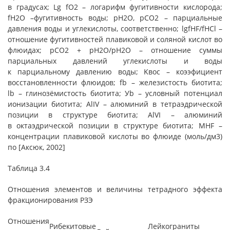
в градусах; Lg fO2 – логарифм фугитивности кислорода;
fH2O –фугитивность воды; pH2O, pCO2 – парциальные
давления воды и углекислоты, соответственно; lgfHF/fHCl –
отношение фугитивностей плавиковой и соляной кислот во
флюидах; pCO2 + pH2O/pH2O – отношение суммы
парциальных давлений углекислоты и воды
к парциальному давлению воды; Kвос – коээфициент
восстановленности флюидов; fb – железистость биотита;
lb – глинозёмистость биотита; Уb – условный потенциал
ионизации биотита; AlIV – алюминий в тетраэдрической
позиции в структуре биотита; AlVI – алюминий
в октаэдрической позиции в структуре биотита; MHF –
концентрации плавиковой кислоты во флюиде (моль/дм3)
по [Аксюк, 2002]
Таблица 3.4
Отношения элементов и величины тетрадного эффекта
фракционирования РЗЭ
Отношения
Рибекитовые
Лейкограниты