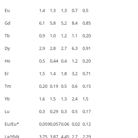
Eu
1,4
1,3
1,3
0,7
0,5
Gd
6,1
5,8
5,2
8,4
0,85
Tb
0,9
1,0
1,2
1,1
0,20
Dy
2,9
2,8
2,7
6,3
0,91
Ho
0,5
0,44
0,4
1,2
0,20
Er
1,5
1,4
1,8
3,2
0,71
Tm
0,20
0,19
0,5
0,6
0,15
Yb
1,6
1,5
1,3
2,4
1,5
Lu
0,3
0,29
0,3
0,5
0,17
Eu/Eu*
0,059
0,057
0,06
0,02
0,12
La/YbN
3,75
3,87
4,45
2,7
2,29