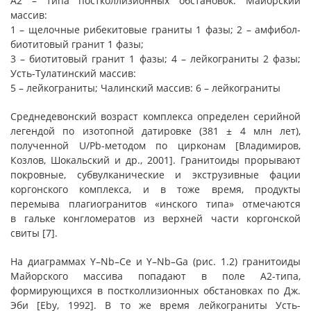
А2 – типа постколлизионных обстановок. Майорский
массив:
1 – щелочные рибекитовые граниты 1 фазы; 2 – амфибол-
биотитовый гранит 1 фазы;
3 – биотитовый гранит 1 фазы; 4 – лейкограниты 2 фазы;
Усть-Тулатинский массив:
5 – лейкограниты; Чалинский массив: 6 – лейкограниты
Среднедевонский возраст комплекса определен серийной
легендой по изотопной датировке (381 ± 4 млн лет),
полученной U/Pb-методом по цирконам [Владимиров,
Козлов, Шокальский и др., 2001]. Гранитоиды прорывают
покровные, субвулканические и экструзивные фации
коргонского комплекса, и в тоже время, продукты
перемыва плагиогранитов «инского типа» отмечаются
в гальке конгломератов из верхней части коргонской
свиты [7].
На диаграммах Y–Nb–Ce и Y–Nb–Ga (рис. 1.2) гранитоиды
Майорского массива попадают в поле А2-типа,
формирующихся в постколлизионных обстановках по Дж.
Эби [Eby, 1992]. В то же время лейкограниты Усть-