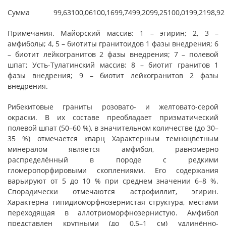
Сумма
99,63
100,06
100,16
99,74
99,20
99,25
100,01
99,21
98,92
Примечания.
Майорский массив: 1 – эгирин; 2, 3 –
амфиболы; 4, 5 – биотиты гранитоидов 1 фазы внедрения; 6
– биотит лейкогранитов 2 фазы внедрения; 7 – полевой
шпат; Усть-Тулатинский массив: 8 – биотит гранитов 1
фазы внедрения; 9 – биотит лейкогранитов 2 фазы
внедрения.
Рибекитовые граниты розовато- и желтовато-серой
окраски. В их составе преобладает призматический
полевой шпат (50–60 %), в значительном количестве (до 30–
35 %) отмечается кварц Характерным темноцветным
минералом является амфибол, равномерно
распределённый в породе с редкими
гломеропорфировыми скоплениями. Его содержания
варьируют от 5 до 10 % при среднем значении 6–8 %.
Спорадически отмечаются астрофиллит, эгирин.
Характерна гипидиоморфнозернистая структура, местами
переходящая в аллотриоморфнозернистую. Амфибол
представлен крупными (до 0,5–1 см) удлинённо-