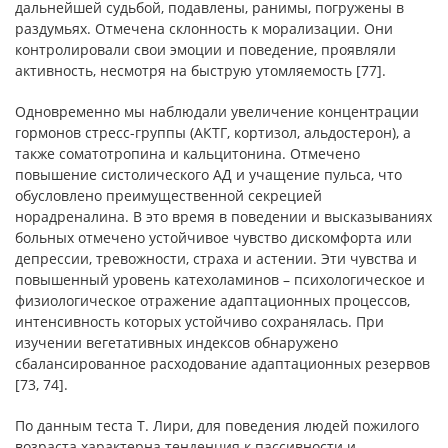
дальнейшей судьбой, подавлены, ранимы, погружены в
раздумьях. Отмечена склонность к морализации. Они
контролировали свои эмоции и поведение, проявляли
активность, несмотря на быструю утомляемость [77].
Одновременно мы наблюдали увеличение концентрации
гормонов стресс-группы (АКТГ, кортизол, альдостерон), а
также соматотропина и кальцитонина. Отмечено
повышение систолического АД и учащение пульса, что
обусловлено преимущественной секрецией
норадреналина. В это время в поведении и высказываниях
больных отмечено устойчивое чувство дискомфорта или
депрессии, тревожности, страха и астении. Эти чувства и
повышенный уровень катехоламинов – психологическое и
физиологическое отражение адаптационных процессов,
интенсивность которых устойчиво сохранялась. При
изучении вегетативных индексов обнаружено
сбалансированное расходование адаптационных резервов
[73, 74].
По данным теста Т. Лири, для поведения людей пожилого
возраста характерна тенденция к пассивности и