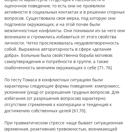
оценочное поведение, то есть они не проявляли
активности в социальных контактах и в решении спорных
вопросов. Существовала своя мерка, под которую они
подгоняли окружающих, и на этой почве были
межличностные конфликты. Они понимали из-за чeго они
вoзникали и стремились избавиться от этого свойства
личности. Четко прослеживалась неудовлетворенность
собой. Выражена авторитарность в сфере «делания
добра». Больным была свойственна борьба мотивов:
самоутверждения и потребности в группе, а также
озабоченность мнением окружающих о себе [71, 76]
По тесту Томаса в конфликтных ситуациях были
характерны следующие формы поведения: компромисс,
уклонение (уход) от разрешения трудных вопросов. Для
избегания (от разрешения вопросов) характерно
отсутствие стремления к кооперации и тенденция к
достижению собственных целей [61,70].
При травматическом стрессе чаще бывает ситуационная
(временная, реактивная) тревожностью, возникающей