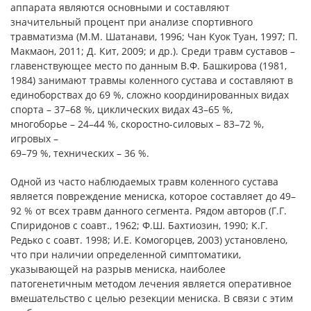
аппарата являются основными и составляют
значительный процент при анализе спортивного
травматизма (М.М. Шатанави, 1996; Чан Куок Туан, 1997; П.
Макмаон, 2011; Д. Кит, 2009; и др.). Среди травм суставов –
главенствующее место по данным В.Ф. Башкирова (1981,
1984) занимают травмы коленного сустава и составляют в
единоборствах до 69 %, сложно координированных видах
спорта – 37–68 %, циклических видах 43–65 %,
многоборье – 24–44 %, скоростно-силовых – 83–72 %,
игровых –
69–79 %, технических – 36 %.
Одной из часто наблюдаемых травм коленного сустава
является повреждение мениска, которое составляет до 49–
92 % от всех травм данного сегмента. Рядом авторов (Г.Г.
Спиридонов с соавт., 1962; Ф.Ш. Бахтиозин, 1990; К.Г.
Редько с соавт. 1998; И.Е. Комогорцев, 2003) установлено,
что при наличии определенной симптоматики,
указывающей на разрыв мениска, наиболее
патогенетичным методом лечения является оперативное
вмешательство с целью резекции мениска. В связи с этим