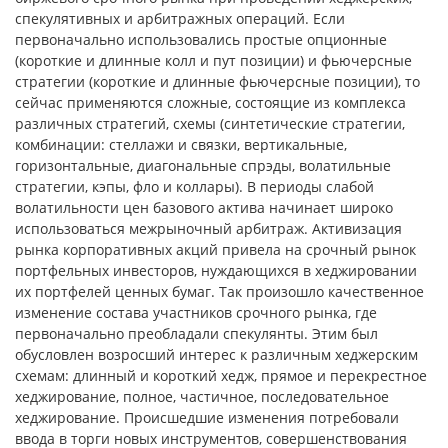
спекулятивных и арбитражных операций. Если
первоначально использовались простые опционные
(короткие и длинные колл и пут позиции) и фьючерсные
стратегии (короткие и длинные фьючерсные позиции), то
сейчас применяются сложные, состоящие из комплекса
различных стратегий, схемы (синтетические стратегии,
комбинации: стеллажи и связки, вертикальные,
горизонтальные, диагональные спрэды, волатильные
стратегии, кэпы, фло и коллары). В периоды слабой
волатильности цен базового актива начинает широко
использоваться межрыночный арбитраж. Активизация
рынка корпоративных акций привела на срочный рынок
портфельных инвесторов, нуждающихся в хеджировании
их портфелей ценных бумаг. Так произошло качественное
изменение состава участников срочного рынка, где
первоначально преобладали спекулянты. Этим был
обусловлен возросший интерес к различным хеджерским
схемам: длинный и короткий хедж, прямое и перекрестное
хеджирование, полное, частичное, последовательное
хеджирование. Происшедшие изменения потребовали
ввода в торги новых инструментов, совершенствования