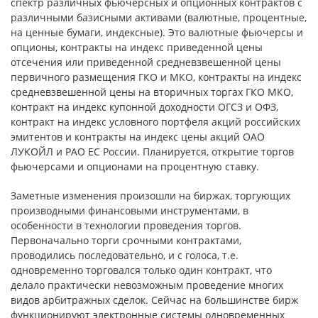
спектр различных фьючерсных и опционных контрактов с
различными базисными активами (валютные, процентные,
на ценные бумаги, индексные). Это валютные фьючерсы и
опционы, контракты на индекс приведенной цены
отсечения или приведенной средневзвешенной цены
первичного размещения ГКО и МКО, контракты на индекс
средневзвешенной цены на вторичных торгах ГКО МКО,
контракт на индекс купонной доходности ОГСЗ и ОФЗ,
контракт на индекс условного портфеля акций российских
эмитентов и контракты на индекс цены акций ОАО
ЛУКОЙЛ и РАО ЕС России. Планируется, открытие торгов
фьючерсами и опционами на процентную ставку.
Заметные изменения произошли на биржах, торгующих
производными финансовыми инструментами, в
особенности в технологии проведения торгов.
Первоначально торги срочными контрактами,
проводились последовательно, и c голоса, т.е.
одновременно торговался только один контракт, что
делало практически невозможным проведение многих
видов арбитражных сделок. Сейчас на большинстве бирж
функционируют электронные системы одновременных