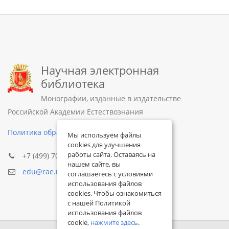
Научная электронная
библиотека
Монографии, изданные в издательстве
Российской Академии Естествознания
Политика обработки персональных данных
Мы используем файлы
cookies для улучшения
работы сайта. Оставаясь на
+7 (499) 705-72-30
нашем сайте, вы
edu@rae.ru
соглашаетесь с условиями
использования файлов
cookies. Чтобы ознакомиться
с нашей Политикой
использования файлов
cookie,
нажмите здесь
.