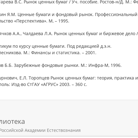
тарева В.С. Рынок ценных бумаг / Уч. пособие. Ростов-н/Д. М.: Фе
кин Я.М. Ценные бумаги и фондовый рынок. Профессиональный 
ьство «Перспектива». М, – 1995.
ячков А.А., Чалдаева Л.А. Рынок ценных бумаг и биржевое дело /
тикум по курсу ценные бумаги. Под редакцией д.э.н.
лесникова. М.: Финансы и статистика. – 2001.
ов Б.Б. Зарубежные фондовые рынки. М.: Инфра-М, 1996.
 Гурнович, Е.Л. Торопцев Рынок ценных бумаг: теория, практика 
оль: Изд-во СтГАУ «АГРУС» 2003. – 360 с.
лиотека
Российской Академии Естествознания