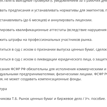
ествлять выездные проверки (с уведомлением за 5 рабочих дней
авать предписания и устанавливать нормативы для эмитентов, 
станавливать (до 6 месяцев) и аннулировать лицензии.
улировать квалификационные аттестаты (вследствие нарушения 
ожить штрафы на профессиональных участников рынка.
титься в суд с иском о признании выпуска ценных бумаг, сдел
титься в суд с иском о ликвидации юридического лица, о защит
сания ФСФР РФ обязательны для исполнения коммерческими и
дуальными предпринимателями, физическими лицами. ФСФР РФ,
ля, не может создавать компенсационные фонды.
тура
никова Т.Б. Рынок ценных бумаг и биржевое дело / Уч. пособие. 