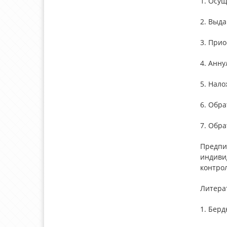
1. Осущ
2. Выд
3. Прио
4. Анн
5. Нал
6. Обра
7. Обра
Предпи
индиви
контро
Литера
1. Берд