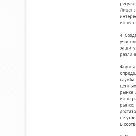
регулят
Лиценз
интере
инвест
4. Соз
участн
защиту
различ
Формы 
определ
служба
ценных 
рынке ц
иностр
рынке;
достат
не утв
В соот