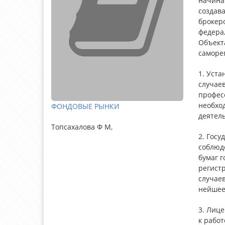
начина
создав
брокеро
федера
Объект
саморе
1. Уст
случаев
профес
необхо
ФОНДОВЫЕ РЫНКИ
деятел
Топсахалова Ф М,
2. Гос
соблюд
бумаг г
регист
случаев
нейшее
3. Лиц
к рабо