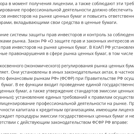
ора в момент получения лицензии, а также соблюдают эти треб
ирование профессиональной деятельности должно обеспечить 
сов инвесторов на рынке ценных бумаг и повысить ответствен
орами, вкладывающими свои средства в ценные бумаги.
дание системы защиты прав инвесторов и контроль за соблюде
иками рынка. Закон РФ «О защите прав и законных интересов и
 прав инвесторов на рынке ценных бумаг. В КоАП РФ установл
ные правонарушения в сфере рынка ценных бумаг, в том числе
косвенного (экономического) регулирования рынка ценных бума
яет. Они установлены в иных законодательных актах, в частно
 по финансовым рынкам РФ» (ФСФР) при Правительстве РФ осущ
бумаг. В ее функции входит проведение единой государственной
енных бумаг, а также утверждение стандартов эмиссии ценных б
анных); установление единых требований к правилам осуществ
 лицензирование профессиональной деятельности на рынке. Пр
очности капитала к кредитным организациям, имеющим лицензи
ерждает процедуры эмиссии государственных ценных бумаг и не
ветствии с действующим законодательством ФСФР РФ вправе: