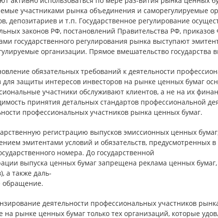
ют активно использоваться по мере раз-вития рынка ценных б
аемые участниками рынка объединения и саморегулируемые ор
в, депозитариев и т.п. Государственное регулирование осущест
льных законов РФ, постановлений Правительства РФ, приказов 
ами государственного регулирования рынка выступают эмитент
гулируемые организации. Прямое вмешательство государства в
ановление обязательных требований к деятельности профессио
 для защиты интересов инвесторов на рынке ценных бумаг осно
сиональные участники обслуживают клиентов, а не на их финан
димость принятия детальных стандартов профессиональной дея
ьности профессиональных участников рынка ценных бумаг.
ударственную регистрацию выпусков эмиссионных ценных бумаг,
ением эмитентами условий и обязательств, предусмотренных в
осударственного номера. До государственной
рации выпуска ценных бумаг запрещена реклама ценных бумаг
), а также даль-
 обращение.
ензирование деятельности профессиональных участников рынка.
те на рынке ценных бумаг только тех организаций, которые у