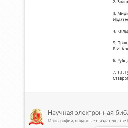
2. Золо
3. Мир
Издател
4. Киль
5. Прак
В.И. Ко
6. Рубц
7. Т.Г.
Ставроп
Научная электронная биб
Монографии, изданные в издательстве 