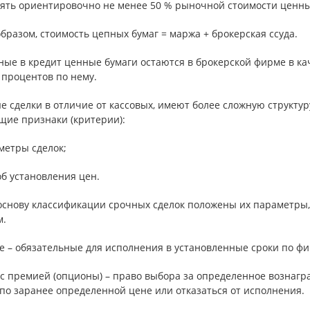
лять ориентировочно не менее 50 % рыночной стоимости ценны
бразом, стоимость цепных бумаг = маржа + брокерская ссуда.
ные в кредит ценные бумаги остаются в брокерской фирме в ка
 процентов по нему.
 сделки в отличие от кассовых, имеют более сложную структур
щие признаки (критерии):
метры сделок;
об установления цен.
 основу классификации срочных сделок положены их параметры
м.
е – обязательные для исполнения в установленные сроки по ф
 с премией (опционы) – право выбора за определенное вознагр
по заранее определенной цене или отказаться от исполнения.