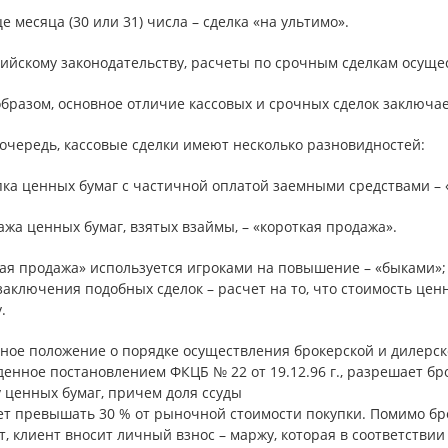
це месяца (30 или 31) числа – сделка «на ультимо».
ийскому законодательству, расчеты по срочным сделкам осущес
бразом, основное отличие кассовых и срочных сделок заключае
очередь, кассовые сделки имеют несколько разновидностей:
пка ценных бумаг с частичной оплатой заемными средствами –
ажа ценных бумаг, взятых взаймы, – «короткая продажа».
ая продажа» используется игроками на повышение – «быками»;
аключения подобных сделок – расчет на то, что стоимость цен
.
ное положение о порядке осуществления брокерской и дилерск
енное постановлением ФКЦБ № 22 от 19.12.96 г., разрешает бр
 ценных бумаг, причем доля ссуды
ет превышать 30 % от рыночной стоимости покупки. Помимо бр
, клиент вносит личный взнос – маржу, которая в соответстви