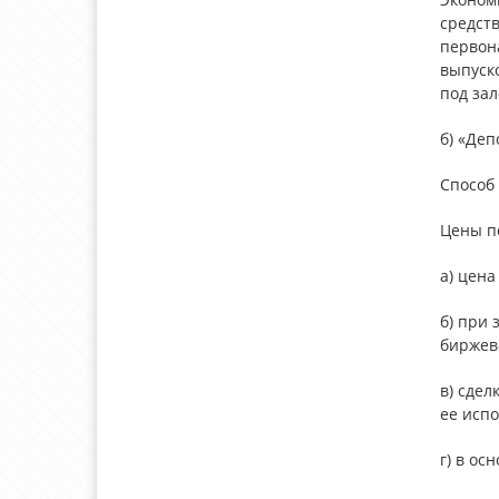
средств
первон
выпуск
под зал
б) «Деп
Способ 
Цены п
а) цена
б) при 
биржево
в) сдел
ее исп
г) в о