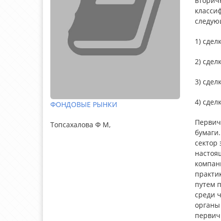
вторич
класси
следую
1) сде
2) сдел
3) сде
4) сдел
ФОНДОВЫЕ РЫНКИ
Первич
Топсахалова Ф М,
бумаги
сектор 
настоя
компан
практи
путем 
среди 
органы
первич