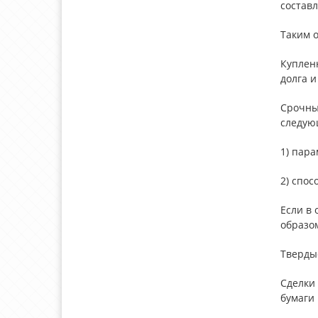
состав
Таким о
Куплен
долга и
Срочные
следую
1) пара
2) спос
Если в
образо
Тверды
Сделки
бумаги 