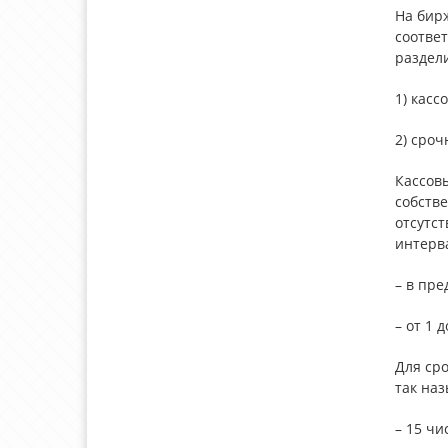
На бирж
соотве
раздел
1) касс
2) сроч
Кассов
собстве
отсутст
интерв
– в пре
– от 1 
Для ср
так на
– 15 чи