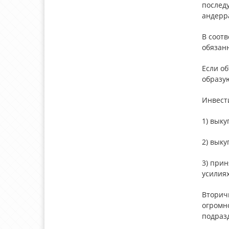
послед
андерр
В соотв
обязанн
Если о
образу
Инвест
1) выку
2) выку
3) прин
усилиях
Вторич
огромн
подраз