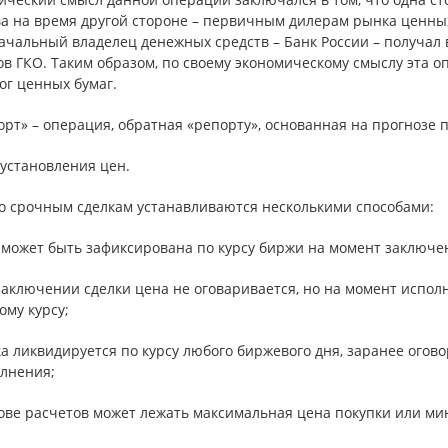
а на время другой стороне – первичным дилерам рынка ценных
ачальный владелец денежных средств – Банк России – получал 
ов ГКО. Таким образом, по своему экономическому смыслу эта 
ог ценных бумаг.
орт» – операция, обратная «репорту», основанная на прогнозе 
установления цен.
о срочным сделкам устанавливаются несколькими способами:
 может быть зафиксирована по курсу биржи на момент заключе
заключении сделки цена не оговаривается, но на момент испол
му курсу;
ка ликвидируется по курсу любого биржевого дня, заранее огов
олнения;
снове расчетов может лежать максимальная цена покупки или м