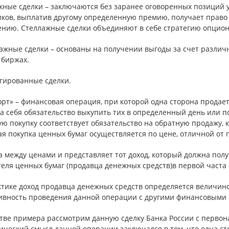
жные сделки – заключаются без заранее оговоренных позиций у
иков, выплатив другому определенную премию, получает право 
ению. Стеллажные сделки объединяют в себе стратегию опциона
ажные сделки – основаны на получении выгоды за счет различ
 биржах.
гированные сделки.
орт» – финансовая операция, при которой одна сторона продае
а себя обязательство выкупить тих в определенный день или п
ю покупку соответствует обязательство на обратную продажу, 
ая покупка ценных бумаг осуществляется по цене, отличной от
 между ценами и представляет тот доход, который должна полу
еля ценных бумаг (продавца денежных средств)в первой часта 
тике доход продавца денежных средств определяется величиной
ивность проведения данной операции с другими финансовыми
стве примера рассмотрим данную сделку Банка России с перво
ческий смысл данной операции заключался в том, что одна ст