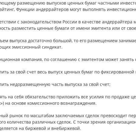
ующему размещению выпусков ценных бумаг частными инвесто
айтинг, Функции андеррайтеров могут выполнять инвестиционн
етствии с законодательством России в качестве андеррайтера 
ость разместить ценные бумаги от имени эмитента или от свое
бъем выпуска достаточно большой, то его размещением занима
ющих эмиссионный синдикат.
иционная компания, по соглашению с эмитентом может занять 
пить за свой счет весь выпуск ценных бумаг по фиксированной
пить недоразмещенную часть выпуска за свой счет;
ять на себя обязательство приложить все усилия по продаже ц
») на основе комиссионного вознаграждения.
ный рынок по масштабам заключаемых сделок превосходит пер
ого количества различных сделок. С точки зрения организацио
деляется на биржевой и внебиржевой.