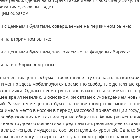
ные рынки, сделки на которых также имеют свою специфику. Та
фикация сделок выглядит
щим образом:
лки с ценными бумагами, совершаемые на первичном рынке;
ки на вторичном рынке;
лки с ценными бумагами, заключаемые на фондовых биржах;
ки на внебиржевом рынке.
ный рынок ценных бумаг представляет ту его часть, на кото
. Именно здесь мобилизуются временно свободные денежные с
экономики. Однако, несмотря на всю важность и значимость пе
щее время невелик. В основном, он связан с учреждением нов
ий. Размещение ценных бумаг на первичном рынке может прово
ка имела место в России в период массовой приватизации гос
преобразования их в акционерные общества. Акции размещали
членов трудового коллектива предприятия, реализацией оставш
 в лице Фондов имущества соответствующих уровней. Однако б
ном рынке могут совершаться с участием профессионалов, при