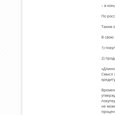
– в кон
По росс
Таким о
В свою 
1) поку
2) прод
«Длинн
Смысл з
кредиту
Времен
утвержд
покупку
не мож
процент