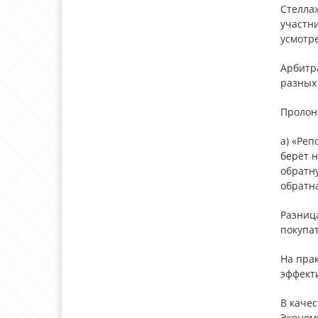
Стелла
участн
усмотр
Арбитр
разных
Пролон
а) «Реп
берёт н
обратну
обратн
Разница
покупат
На прак
эффект
В каче
Экономи