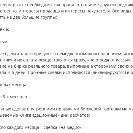
евом рынке необходимо, как правило, наличие двух посреднико
тственно, интересы продавца и интересы покупателя. Все виды
ить на две большие группы:
овые;
ные.
ые сделки характеризуются немедленным их исполнением; иным
ннику и их оплата осуществляются сразу, «не отходя от кассы»
вие на бирже реального товара, выполнение сторонами своих о
ала 3–5 дней. Срочные сделки исполняются (ликвидируются) в 
делах месяца;
до 3-х месяцев.
очных сделок внутренними правилами биржевой торговли могут
зываемые «Ликвидационные» дни расчетов:
сло каждого месяца – сделка «на медио»;