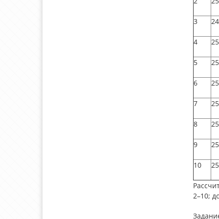
2
25
3
24
4
25
5
25
6
25
7
25
8
25
9
25
10
25
Рассчит
2–10; д
Задани