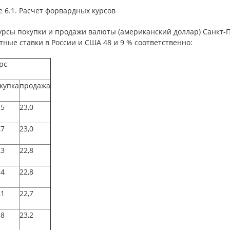
 6.1. Расчет форвардных курсов
урсы покупки и продажи валюты (американский доллар) Санкт-
ные ставки в России и США 48 и 9 % соответственно:
рс
купка
продажа
,5
23,0
,7
23,0
,3
22,8
,4
22,8
,1
22,7
,8
23,2