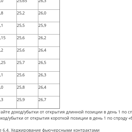
,0
25,65
26,3
,8
25,2
26,0
,1
25,5
25,9
,15
25,6
26,2
,2
25,6
26,4
,25
25,7
26,5
,1
25,6
26,3
,0
25,8
26,4
,3
25,9
26,7
айте доход/убытки от открытия длинной позиции в день 1 по с
оход/убытки от открытия короткой позиции в день 1 по спрэду «
е 6.4. Хеджирование фьючерсными контрактами