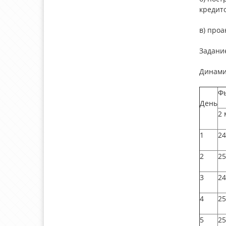
кредит
в) про
Задани
Динами
Фь
День
2 
1
24
2
25
3
24
4
25
5
25