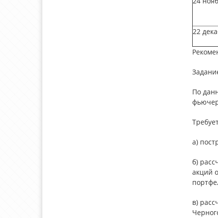
24 ноя
22 дек
Рекоме
Задани
По дан
фьючер
Требует
а) пос
б) рас
акций 
портфе
в) рас
Черног