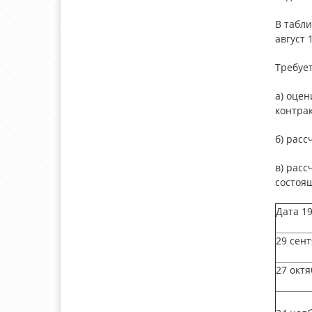
В табли
август
Требует
а) оце
контра
б) рас
в) рас
состоящ
Дата 19
29 сен
27 октя