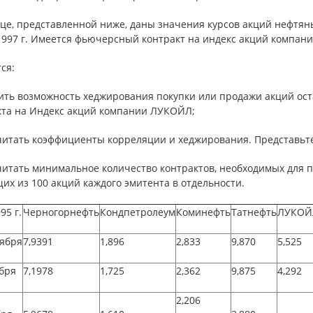
це, представленной ниже, даны значения курсов акций нефтяны
 1997 г. Имеется фьючерсный контракт на индекс акций компан
ся:
нить возможность хеджирования покупки или продажи акций о
кта на Индекс акций компании ЛУКОЙЛ;
считать коэффициенты корреляции и хеджирования. Представьте
считать минимальное количество контрактов, необходимых для 
их из 100 акций каждого эмитента в отдельности.
95 г.
Черногорнефть
Кондпетролеум
Коминефть
Татнефть
ЛУКОЙ
тября
7,9391
1,896
2,833
9,870
5,525
бря
7,1978
1,725
2,362
9,875
4,292
2,206