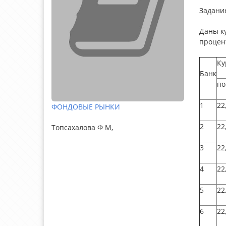
Задание
Даны к
процент
Ку
Банк
по
1
22
ФОНДОВЫЕ РЫНКИ
2
22
Топсахалова Ф М,
3
22
4
22
5
22
6
22