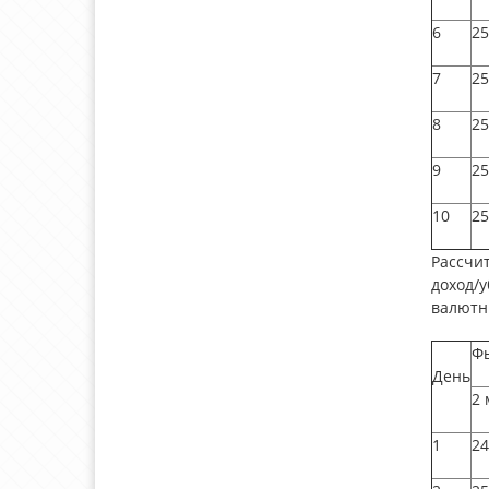
6
25
7
25
8
25
9
25
10
25
Рассчит
доход/у
валютны
Фь
День
2 
1
24