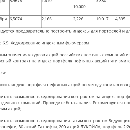
бря
5,9678
1,610
3,880
10,000
абря
6,5074
2,166
2,226
10,017
4,395
ндуется предварительно построить индексы для портфелей и д
е 6.5. Хеджирование индексным фьючерсом
ным значениям курсов акций российских нефтяных компаний и
сный контракт на индекс портфеля нефтяных акций пяти эмите
ся:
троить индекс портфеля нефтяных акций по методу капитал иза
считать возможность хеджирования контрактом на индекс портф
отдельных компаний. Проведите бета-анализ. Рекомендуется по
лям акций;
считать возможность хеджирования таким контрактом Бедующих
орнефти, 30 акций Татнефти, 200 акций ЛУКОЙЛА; портфель 2:2