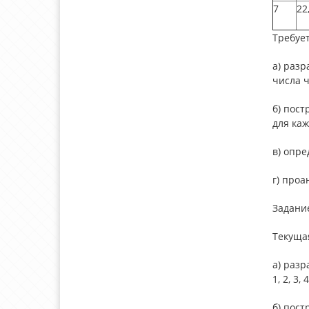
7
22
Требует
а) разр
числа ч
б) пост
для каж
в) опре
г) про
Задани
Текущая
а) разр
1, 2, 3,
б) пост