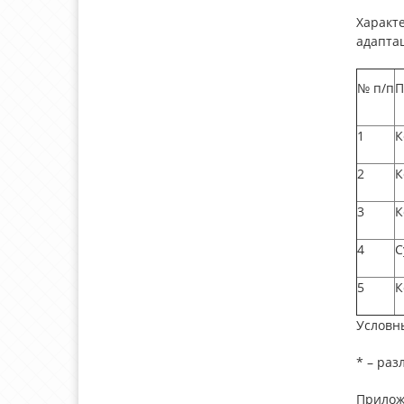
Характ
адапта
№
п/п
П
1
К
2
К
3
К
4
С
5
К
Условн
* – раз
Прилож