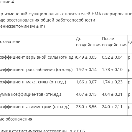
ение 4
ер изменений функциональных показателей НМА оперированно
оде восстановления общей работоспособности
енискэктомии (М ± m)
До
После
оказатели
Д
воздействия
воздействия
оэффициент взрывной силы (отн.ед.)
0,49
±
0,05
0,52
±
0,04
p
оэффициент расслабления (отн.ед.)
1,92
±
0,14
1,78
±
0,10
p
оэффициент макс. силы (отн.ед.)
1,66
±
0,07
1,74
±
0,23
p
умма коэффициентов (отн.ед.)
4,07
±
0,15
4,04
±
0,21
p
оэффициент асимметрии (отн.ед.)
23,0
±
3,56
24,0
±
2,11
p
ые обозначения:
личия статистически достоверны, р < 0,05.