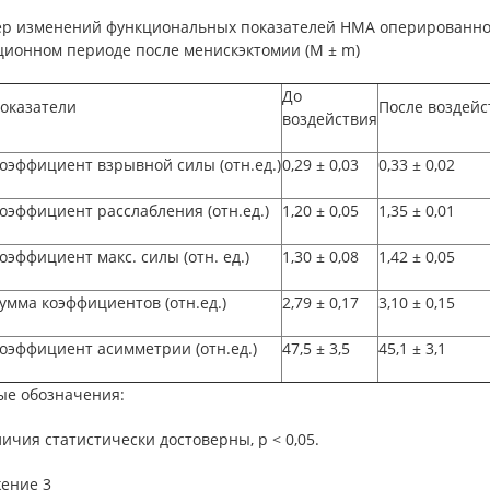
ер изменений функциональных показателей НМА оперированной
ционном периоде после менискэктомии (М ± m)
До
оказатели
После воздейс
воздействия
оэффициент взрывной силы (отн.ед.)
0,29
±
0,03
0,33
±
0,02
оэффициент расслабления (отн.ед.)
1,20
±
0,05
1,35
±
0,01
оэффициент макс. силы (отн. ед.)
1,30
±
0,08
1,42
±
0,05
умма коэффициентов (отн.ед.)
2,79
±
0,17
3,10
±
0,15
оэффициент асимметрии (отн.ед.)
47,5
±
3,5
45,1
±
3,1
ые обозначения:
личия статистически достоверны, р < 0,05.
ение 3