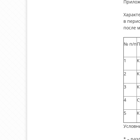
Прилож
Характ
в пери
после м
№ п/п
П
1
К
2
К
3
К
4
С
5
К
Условн
* – раз