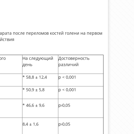
арата после переломов костей голени на первом
ействия
ого
На следующий
Достоверность
день
различий
* 58,8
±
12,4
р <
0,001
* 50,9
±
5,8
р <
0,001
* 46,6
±
9,6
р›0,05
8,4
±
1,6
р›0,05