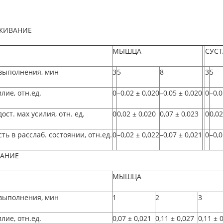
ЖИВАНИЕ
МЫШЦА
СУСТ
выполнения, мин
3
5
8
3
5
лие, отн.ед.
0
–0,02
±
0,020
–0,05
±
0,020
0
–0,0
ост. мах усилия, отн. ед.
0
0,02
±
0,020
0,07
±
0,023
0
0,02
ть в расслаб. состоянии, отн.ед.
0
–0,02
±
0,022
–0,07
±
0,021
0
–0,0
РАНИЕ
МЫШЦА
выполнения, мин
1
2
3
лие, отн.ед.
0,07
±
0,021
0,11
±
0,027
0,11
±
0