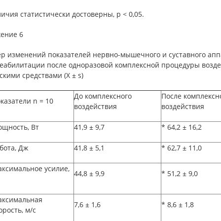
личия статистически достоверны, р < 0,05.
ение 6
ер изменений показателей нервно-мышечного и суставного апп
реабилитации после одноразовой комплексной процедуры возд
кими средствами (Х ± s)
До комплексного
После комплексн
казатели
n
=
10
воздействия
воздействия
щность, Вт
41,9
±
9,7
* 64,2
±
16,2
бота, Дж
41,8
±
5,1
* 62,7
±
11,0
ксимальное усилие,
44,8
±
9,9
* 51,2
±
9,0
ксимальная
7,6
±
1,6
* 8,6
±
1,8
орость, м/с