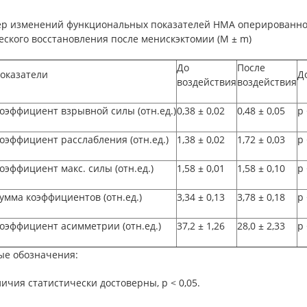
ер изменений функциональных показателей НМА оперированной
ского восстановления после менискэктомии (М ± m)
До
После
оказатели
Д
воздействия
воздействия
оэффициент взрывной силы (отн.ед.)
0,38
±
0,02
0,48
±
0,05
p
оэффициент расслабления (отн.ед.)
1,38
±
0,02
1,72
±
0,03
p
оэффициент макс. силы (отн.ед.)
1,58
±
0,01
1,58
±
0,10
p
умма коэффициентов (отн.ед.)
3,34
±
0,13
3,78
±
0,18
p
оэффициент асимметрии (отн.ед.)
37,2
±
1,26
28,0
±
2,33
p
ые обозначения:
личия статистически достоверны, р < 0,05.