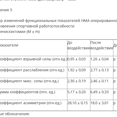
ение 5
ер изменений функциональных показателей НМА оперированной
новления спортивной работоспособности
енискэктомии (М ± m)
До
После
оказатели
Д
воздействия
воздействия
оэффициент взрывной силы (отн.ед.)
0,95
±
0,03
1,26
±
0,04
p
оэффициент расслабления (отн.ед.)
1,92
±
0,09
2,77
±
0,13
p
оэффициент макс. силы (отн.ед.)
2,30
±
0,19
2,46
±
0,11
p
умма коэффициентов (отн. ед.)
5,17
±
0,20
6,49
±
0,33
p
оэффициент асимметрии (отн.ед.)
28,10
±
0,15
18,0
±
3,01
p
ые обозначения: