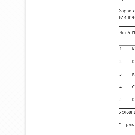
Характ
клиниче
№ п/п
П
1
К
2
К
3
К
4
С
5
К
Условн
* – раз