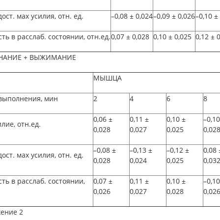
ост. мах усилия, отн. ед.
–0,08
±
0,024
–0,09
±
0,026
–0,10
±
ть в расслаб. состоянии, отн.ед.
0,07
±
0,028
0,10
±
0,025
0,12
±
0
НАНИЕ + ВЫЖИМАНИЕ
МЫШЦА
выполнения, мин
2
4
6
8
0,06
±
0,11
±
0,10
±
–0,10
лие, отн.ед.
0,028
0,027
0,025
0,02
–0,08
±
–0,13
±
–0,12
±
0,08
ост. мах усилия, отн. ед.
0,028
0,024
0,025
0,03
ть в расслаб. состоянии,
0,07
±
0,11
±
0,10
±
–0,10
0,026
0,027
0,028
0,02
ение 2