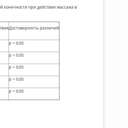
 конечности при действии массажа в
твия
Достоверность различий
p
<
0,05
p
<
0,05
p
<
0,05
p
<
0,05
p
<
0,05