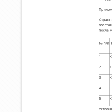
Прилож
Характ
восста
после м
№ п/п
П
1
К
2
К
3
К
4
С
5
К
Условн