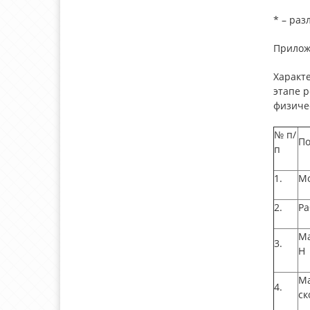
* – раз
Прилож
Характ
этапе 
физичес
№
п/
По
п
1.
Мо
2.
Ра
Ма
3.
Н
Ма
4.
ск