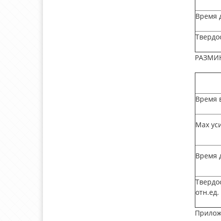
Время д
Твердос
РАЗМИ
Время 
Мах уси
Время д
Твердос
отн.ед.
Прилож