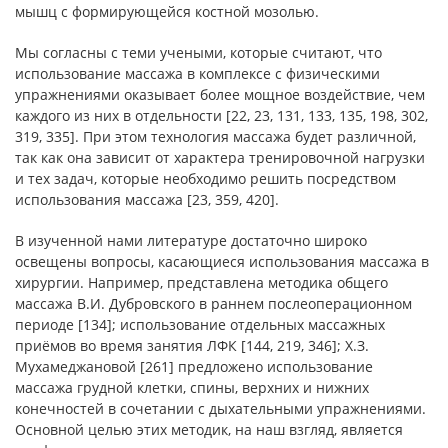
мышц с формирующейся костной мозолью.
Мы согласны с теми учеными, которые считают, что
использование массажа в комплексе с физическими
упражнениями оказывает более мощное воздействие, чем
каждого из них в отдельности [22, 23, 131, 133, 135, 198, 302,
319, 335]. При этом технология массажа будет различной,
так как она зависит от характера тренировочной нагрузки
и тех задач, которые необходимо решить посредством
использования массажа [23, 359, 420].
В изученной нами литературе достаточно широко
освещены вопросы, касающиеся использования массажа в
хирургии. Например, представлена методика общего
массажа В.И. Дубровского в раннем послеоперационном
периоде [134]; использование отдельных массажных
приёмов во время занятия ЛФК [144, 219, 346]; Х.З.
Мухамеджановой [261] предложено использование
массажа грудной клетки, спины, верхних и нижних
конечностей в сочетании с дыхательными упражнениями.
Основной целью этих методик, на наш взгляд, является