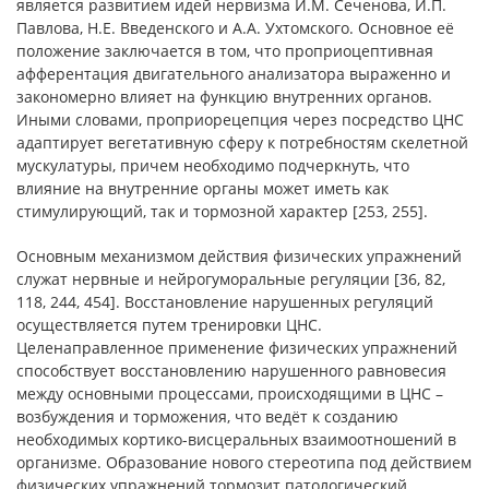
является развитием идей нервизма И.М. Сеченова, И.П.
Павлова, Н.Е. Введенского и А.А. Ухтомского. Основное её
положение заключается в том, что проприоцептивная
афферентация двигательного анализатора выраженно и
закономерно влияет на функцию внутренних органов.
Иными словами, проприорецепция через посредство ЦНС
адаптирует вегетативную сферу к потребностям скелетной
мускулатуры, причем необходимо подчеркнуть, что
влияние на внутренние органы может иметь как
стимулирующий, так и тормозной характер [253, 255].
Основным механизмом действия физических упражнений
служат нервные и нейрогуморальные регуляции [36, 82,
118, 244, 454]. Восстановление нарушенных регуляций
осуществляется путем тренировки ЦНС.
Целенаправленное применение физических упражнений
способствует восстановлению нарушенного равновесия
между основными процессами, происходящими в ЦНС –
возбуждения и торможения, что ведёт к созданию
необходимых кортико-висцеральных взаимоотношений в
организме. Образование нового стереотипа под действием
физических упражнений тормозит патологический