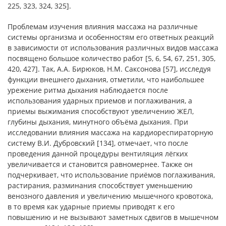
225, 323, 324, 325].
Проблемам изучения влияния массажа на различные
системы организма и особенностям его ответных реакций
в зависимости от использования различных видов массажа
посвящено большое количество работ [5, 6, 54, 67, 251, 305,
420, 427]. Так, А.А. Бирюков, Н.М. Саксонова [57], исследуя
функции внешнего дыхания, отметили, что наибольшее
урежение ритма дыхания наблюдается после
использования ударных приемов и поглаживания, а
приемы выжимания способствуют увеличению ЖЕЛ,
глубины дыхания, минутного объёма дыхания. При
исследовании влияния массажа на кардиореспираторную
систему В.И. Дубровский [134], отмечает, что после
проведения данной процедуры вентиляция лёгких
увеличивается и становится равномернее. Также он
подчеркивает, что использование приёмов поглаживания,
растирания, разминания способствует уменьшению
венозного давления и увеличению мышечного кровотока,
в то время как ударные приемы приводят к его
повышению и не вызывают заметных сдвигов в мышечном