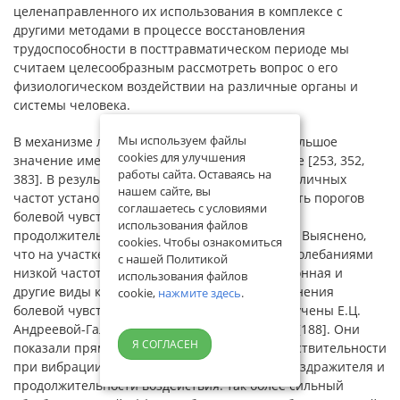
целенаправленного их использования в комплексе с
другими методами в процессе восстановления
трудоспособности в посттравматическом периоде мы
считаем целесообразным рассмотреть вопрос о его
физиологическом воздействии на различные органы и
системы человека.
Мы используем файлы
В механизме лечебного эффекта вибраций большое
cookies для улучшения
значение имеет их обезболивающее действие [253, 352,
работы сайта. Оставаясь на
383]. В результате применения вибраций различных
нашем сайте, вы
частот установлена определенная зависимость порогов
соглашаетесь с условиями
болевой чувствительности от частоты и
использования файлов
продолжительности воздействия [15, 21, 191]. Выяснено,
cookies. Чтобы ознакомиться
что на участке воздействия механическими колебаниями
с нашей Политикой
низкой частоты снижается болевая, вибрационная и
использования файлов
другие виды кожной чувствительности. Изменения
cookie,
нажмите здесь
.
болевой чувствительности были детально изучены Е.Ц.
Андреевой-Галаниной [14] и А.Я. Креймером [188]. Они
Я СОГЛАСЕН
показали прямую зависимость снижения чувствительности
при вибрации от частоты колебаний, силы раздражителя и
продолжительности воздействия: так более сильный