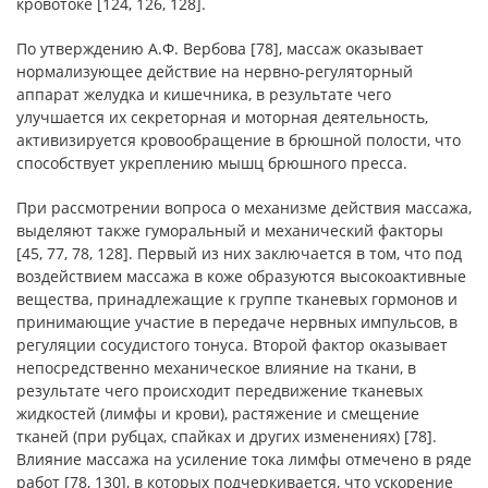
кровотоке [124, 126, 128].
По утверждению А.Ф. Вербова [78], массаж оказывает
нормализующее действие на нервно-регуляторный
аппарат желудка и кишечника, в результате чего
улучшается их секреторная и моторная деятельность,
активизируется кровообращение в брюшной полости, что
способствует укреплению мышц брюшного пресса.
При рассмотрении вопроса о механизме действия массажа,
выделяют также гуморальный и механический факторы
[45, 77, 78, 128]. Первый из них заключается в том, что под
воздействием массажа в коже образуются высокоактивные
вещества, принадлежащие к группе тканевых гормонов и
принимающие участие в передаче нервных импульсов, в
регуляции сосудистого тонуса. Второй фактор оказывает
непосредственно механическое влияние на ткани, в
результате чего происходит передвижение тканевых
жидкостей (лимфы и крови), растяжение и смещение
тканей (при рубцах, спайках и других изменениях) [78].
Влияние массажа на усиление тока лимфы отмечено в ряде
работ [78, 130], в которых подчеркивается, что ускорение