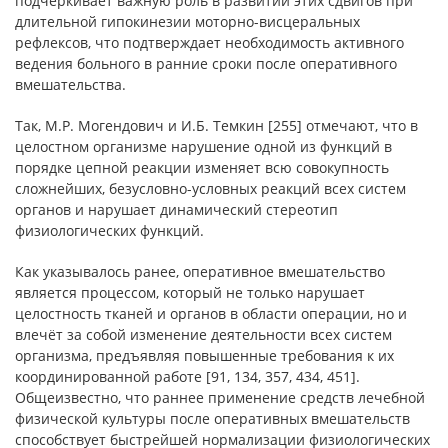
подчеркивает важную роль в развитии этих сдвигов при
длительной гипокинезии моторно-висцеральных
рефлексов, что подтверждает необходимость активного
ведения больного в ранние сроки после оперативного
вмешательства.
Так, М.Р. Могендович и И.Б. Темкин [255] отмечают, что в
целостном организме нарушение одной из функций в
порядке цепной реакции изменяет всю совокупность
сложнейших, безусловно-условных реакций всех систем
органов и нарушает динамический стереотип
физиологических функций.
Как указывалось ранее, оперативное вмешательство
является процессом, который не только нарушает
целостность тканей и органов в области операции, но и
влечёт за собой изменение деятельности всех систем
организма, предъявляя повышенные требования к их
координированной работе [91, 134, 357, 434, 451].
Общеизвестно, что раннее применение средств лечебной
физической культуры после оперативных вмешательств
способствует быстрейшей нормализации физиологических