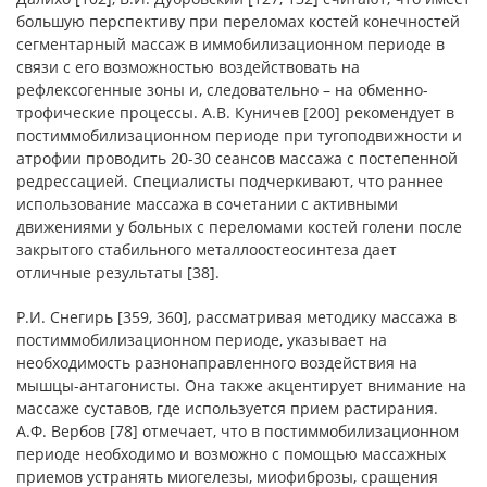
большую перспективу при переломах костей конечностей
сегментарный массаж в иммобилизационном периоде в
связи с его возможностью воздействовать на
рефлексогенные зоны и, следовательно – на обменно-
трофические процессы. А.В. Куничев [200] рекомендует в
постиммобилизационном периоде при тугоподвижности и
атрофии проводить 20-30 сеансов массажа с постепенной
редрессацией. Специалисты подчеркивают, что раннее
использование массажа в сочетании с активными
движениями у больных с переломами костей голени после
закрытого стабильного металлоостеосинтеза дает
отличные результаты [38].
Р.И. Снегирь [359, 360], рассматривая методику массажа в
постиммобилизационном периоде, указывает на
необходимость разнонаправленного воздействия на
мышцы-антагонисты. Она также акцентирует внимание на
массаже суставов, где используется прием растирания.
А.Ф. Вербов [78] отмечает, что в постиммобилизационном
периоде необходимо и возможно с помощью массажных
приемов устранять миогелезы, миофиброзы, сращения