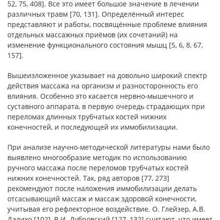
52, 75, 408]. Все это имеет большое значение в лечении
различных травм [70, 131]. Определённый интерес
представляют и работы, посвящённые проблеме влияния
отдельных массажных приёмов (их сочетаний) на
изменение функционального состояния мышц [5, 6, 8, 67,
157].
Вышеизложенное указывает на довольно широкий спектр
действия массажа на организм и разносторонность его
влияния. Особенно это касается нервно-мышечного и
суставного аппарата, в первую очередь страдающих при
переломах длинных трубчатых костей нижних
конечностей, и последующей их иммобилизации.
При анализе научно-методической литературы нами было
выявлено многообразие методик по использованию
ручного массажа после переломов трубчатых костей
нижних конечностей. Так, ряд авторов [77, 273]
рекомендуют после наложения иммобилизации делать
отсасывающий массаж и массаж здоровой конечности,
учитывая его рефлекторное воздействие. О. Глейзер, А.В.
Далихо [102], В.И. Дубровский [127, 132] считают, что имеет