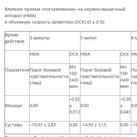
Влияние приема «поглаживание» на нервно-мышечный
аппарат (НМА)
и объемную скорость кровотока (ОСК) (D ± d D)
Время
3 минуты
5 минут
8 
действия
НМА
ОСК
НМА
ОСК
Н
Мл
Мл
Показатели
Порог болевой
Порог болевой
По
100
100
чувствительности,
чувствительности,
чу
см3/
см3/
г/мм2
г/мм2
г/
мин
мин
–0,32
–0,38
Мышцы
0,00
±
0,00
±
0,
0,012
0,041
Суставы
–10,93 ± 2,83
0,00
–14,93 ± 3,15
0,00
–1