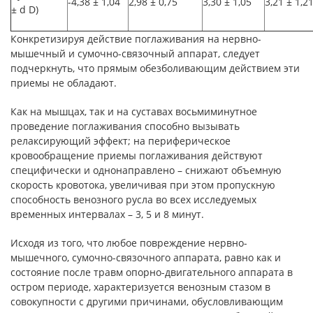
-4,38 ± 1,04
2,98 ± 0,75
3,30 ± 1,05
3,21 ± 1,2
± d D)
Конкретизируя действие поглаживания на нервно-
мышечный и сумочно-связочный аппарат, следует
подчеркнуть, что прямым обезболивающим действием эти
приемы не обладают.
Как на мышцах, так и на суставах восьмиминутное
проведение поглаживания способно вызывать
релаксирующий эффект; на периферическое
кровообращение приемы поглаживания действуют
специфически и однонаправлено – снижают объемную
скорость кровотока, увеличивая при этом пропускную
способность венозного русла во всех исследуемых
временных интервалах – 3, 5 и 8 минут.
Исходя из того, что любое повреждение нервно-
мышечного, сумочно-связочного аппарата, равно как и
состояние после травм опорно-двигательного аппарата в
остром периоде, характеризуется венозным стазом в
совокупности с другими причинами, обусловливающим