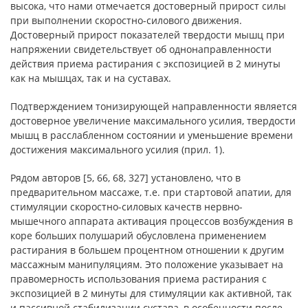
высока, что нами отмечается достоверный прирост силы
при выполнении скоростно-силового движения.
Достоверный прирост показателей твердости мышц при
напряжении свидетельствует об однонаправленности
действия приема растирания с экспозицией в 2 минуты
как на мышцах, так и на суставах.
Подтверждением тонизирующей направленности является
достоверное увеличение максимального усилия, твердости
мышц в расслабленном состоянии и уменьшение времени
достижения максимального усилия (прил. 1).
Рядом авторов [5, 66, 68, 327] установлено, что в
предварительном массаже, т.е. при стартовой апатии, для
стимуляции скоростно-силовых качеств нервно-
мышечного аппарата активация процессов возбуждения в
коре больших полушарий обусловлена применением
растирания в большем процентном отношении к другим
массажным манипуляциям. Это положение указывает на
правомерность использования приема растирания с
экспозицией в 2 минуты для стимуляции как активной, так
и пассивной стабилизации сустава, в особенности после