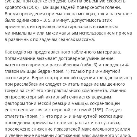
сустава, при оценке его действия на объемную скорость
кровотока (ОСК) – мышцы задней поверхности голени.
Время проведения приема как на мышцах, так и на суставе
было одинаково – 3, 5, 8 минут. Допустимость этих
временных интервалов лимитировалось возможным
минимальным или максимальным использованием приема
в различных по задачам сеансах массажа.
Как видно из представленного табличного материала,
поглаживание вызывает достоверное уменьшение
латентного времени расслабления (табл. 6) и твердости 4-
главой мышцы бедра (прил. 1) только при 8-минутной
экспозиции. Вероятно, причиной падения твердости мышц
при расслаблении следует считать падение мышечного
тонуса за счет его контрактильного компонента. Именно
он (рефлекторный, активный) считается ведущим
фактором тонической реакции мышцы, сохраняющей
естественные связи с нервной системой [185]. Следует
отметить (прил. 1), что при 5- и 8-минутной экспозиции
проведения приема как на мышцах, так и на суставах,
прослежено снижение показателей максимального усилия
и увеличение времени достижения максимального усилия,