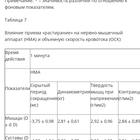
Примечание
. * – значимость различий по отношению к
фоновым показателям.
Таблица 7
Влияние приема «растирание» на нервно-мышечный
аппарат (НМА) и объемную скорость кровотока (ОСК)
Время
1 минута
действия
НМА
Скрытый
Твердость
Показатели
период
Динамометрия
мышц при
Контракц
сокращения
(кг)
напряжении
(г/мм2)
(мс)
(г/мм2)
Мышцы (D
-3,75 ± 0,98
2,81 ± 0,61
2,92 ± 0,96
2,84 ± 0,8
± d D)
Суставы (D