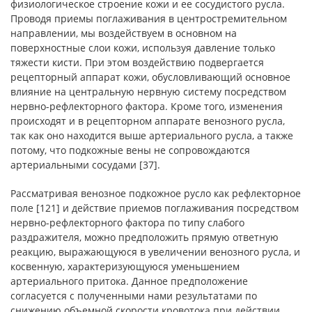
физиологическое строение кожи и ее сосудистого русла.
Проводя приемы поглаживания в центростремительном
направлении, мы воздействуем в основном на
поверхностные слои кожи, используя давление только
тяжести кисти. При этом воздействию подвергается
рецепторный аппарат кожи, обусловливающий основное
влияние на центральную нервную систему посредством
нервно-рефлекторного фактора. Кроме того, изменения
происходят и в рецепторном аппарате венозного русла,
так как оно находится выше артериального русла, а также
потому, что подкожные вены не сопровождаются
артериальными сосудами [37].
Рассматривая венозное подкожное русло как рефлекторное
поле [121] и действие приемов поглаживания посредством
нервно-рефлекторного фактора по типу слабого
раздражителя, можно предположить прямую ответную
реакцию, выражающуюся в увеличении венозного русла, и
косвенную, характеризующуюся уменьшением
артериального притока. Данное предположение
согласуется с полученными нами результатами по
снижению объемной скорости кровотока при действии