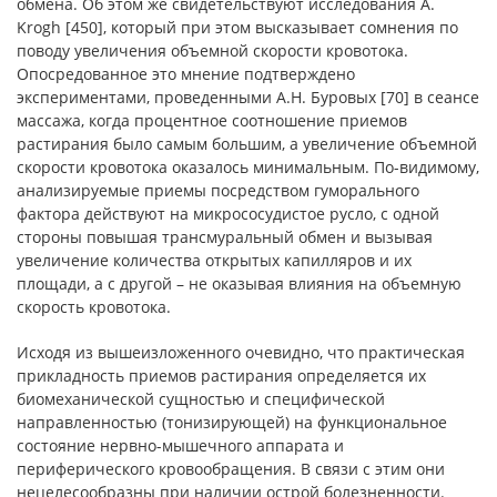
обмена. Об этом же свидетельствуют исследования A.
Krogh [450], который при этом высказывает сомнения по
поводу увеличения объемной скорости кровотока.
Опосредованное это мнение подтверждено
экспериментами, проведенными А.Н. Буровых [70] в сеансе
массажа, когда процентное соотношение приемов
растирания было самым большим, а увеличение объемной
скорости кровотока оказалось минимальным. По-видимому,
анализируемые приемы посредством гуморального
фактора действуют на микрососудистое русло, с одной
стороны повышая трансмуральный обмен и вызывая
увеличение количества открытых капилляров и их
площади, а с другой – не оказывая влияния на объемную
скорость кровотока.
Исходя из вышеизложенного очевидно, что практическая
прикладность приемов растирания определяется их
биомеханической сущностью и специфической
направленностью (тонизирующей) на функциональное
состояние нервно-мышечного аппарата и
периферического кровообращения. В связи с этим они
нецелесообразны при наличии острой болезненности.