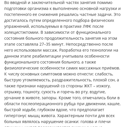
Во вводной и заключительной частях занятия помимо
подготовки организма к выполнению основной нагрузки и
постепенного ее снижения решались частные задачи. Это
достигалось путем определенного подбора физических
упражнений, используемых в практике ЛФК после
холецистэктомии. В зависимости от функционального
состояния больного продолжительность занятия на этом
этапе составляла 27–35 минут. Непосредственно после
него использовали массаж. Разработка его технологии на
данном этапе реабилитации учитывала особенности
функционального состояния больного, а также
физиологические особенности самих массажных приёмов.
К числу основных симптомов можно отнести: слабость,
быструю утомляемость, раздражительность, плохой сон, а
также признаки нарушений со стороны ЖКТ – изжогу,
отрыжку, тошноту, сухость и горечь во рту, вздутие,
урчание в животе, запоры. Кроме того, отмечались боли в
области послеоперационного рубца при движении, кашле,
быстрой ходьбе, глубоком вдохе, что предполагает
гипертонус мышц живота. Характерным почти для всех
больных являлось нарушение осанки: голова и плечи