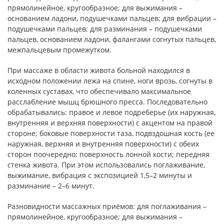
прямолинейное, кругообразное; для выжимания –
основанием ладони, подушечками пальцев; для вибрации –
подушечками пальцев; для разминания – подушечками
пальцев, основанием ладони, фалангами согнутых пальцев,
межпальцевым промежутком.
При массаже в области живота больной находился в
исходном положении лежа на спине, ноги врозь, согнуты в
коленных суставах, что обеспечивало максимальное
расслабление мышц брюшного пресса. Последовательно
обрабатывались: правое и левое подреберье (их наружная,
внутренняя и верхняя поверхности) с акцентом на правой
стороне; боковые поверхности таза, подвздошная кость (ее
наружная, верхняя и внутренняя поверхности) с обеих
сторон поочередно; поверхность лонной кости; передняя
стенка живота. При этом использовались поглаживание,
выжимание, вибрация с экспозицией 1,5–2 минуты и
разминание – 2–6 минут.
Разновидности массажных приёмов: для поглаживания –
прямолинейное, кругообразное; для выжимания –