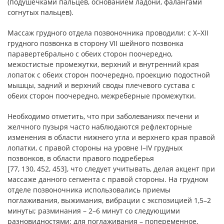
(подушечками пальцев, основанием ладони, фалангами
согнутых пальцев).
Массаж грудного отдела позвоночника проводили: с X–XII
грудного позвонка в сторону VII шейного позвонка
паравертебрально с обеих сторон поочередно,
межостистые промежутки, верхний и внутренний края
лопаток с обеих сторон поочередно, проекцию подостной
мышцы, задний и верхний своды плечевого сустава с
обеих сторон поочередно, межреберные промежутки.
Необходимо отметить, что при заболеваниях печени и
желчного пузыря часто наблюдаются рефлекторные
изменения в области нижнего угла и верхнего края правой
лопатки, с правой стороны на уровне I–IV грудных
позвонков, в области правого подреберья
[77, 130, 452, 453], что следует учитывать, делая акцент при
массаже данного сегмента с правой стороны. На грудном
отделе позвоночника использовались приемы
поглаживания, выжимания, вибрации с экспозицией 1,5–2
минуты; разминания – 2–6 минут со следующими
разновидностями: для поглаживания – попеременное,