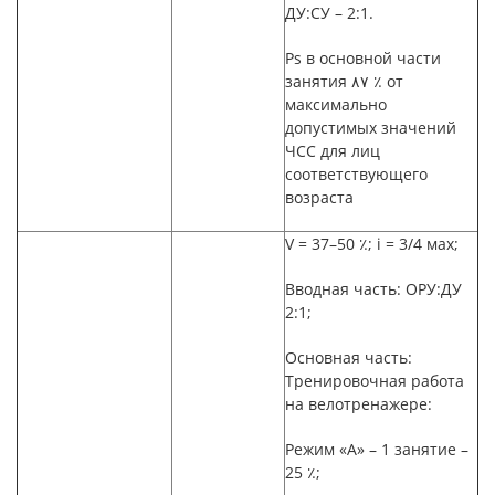
ДУ:СУ –
2:1.
Ps
в основной части
занятия ٨٧ ٪ от
максимально
допустимых значений
ЧСС для лиц
соответствующего
возраста
V
=
37–50
٪
; i
=
3/4 мах;
Вводная часть: ОРУ:ДУ
2:1;
Основная часть:
Тренировочная работа
на велотренажере:
Режим «А» –
1 занятие
–
25
٪
;