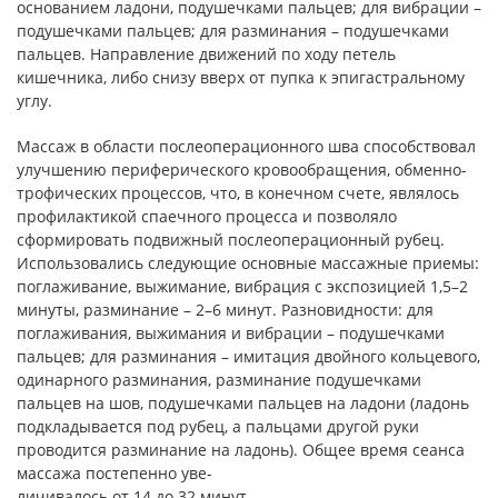
основанием ладони, подушечками пальцев; для вибрации –
подушечками пальцев; для разминания – подушечками
пальцев. Направление движений по ходу петель
кишечника, либо снизу вверх от пупка к эпигастральному
углу.
Массаж в области послеоперационного шва способствовал
улучшению периферического кровообращения, обменно-
трофических процессов, что, в конечном счете, являлось
профилактикой спаечного процесса и позволяло
сформировать подвижный послеоперационный рубец.
Использовались следующие основные массажные приемы:
поглаживание, выжимание, вибрация с экспозицией 1,5–2
минуты, разминание – 2–6 минут. Разновидности: для
поглаживания, выжимания и вибрации – подушечками
пальцев; для разминания – имитация двойного кольцевого,
одинарного разминания, разминание подушечками
пальцев на шов, подушечками пальцев на ладони (ладонь
подкладывается под рубец, а пальцами другой руки
проводится разминание на ладонь). Общее время сеанса
массажа постепенно уве-
личивалось от 14 до 32 минут.