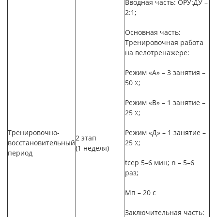
Вводная часть: ОРУ:ДУ –
2:1;
Основная часть:
Тренировочная работа
на велотренажере:
Режим «А» –
3 занятия
–
50
٪
;
Режим «В» –
1 занятие
–
25
٪
;
Тренировочно-
Режим «Д» –
1 занятие
–
2 этап
восстановительный
25
٪
;
(1 н
еделя)
период
t
сер
5–6
мин;
n
–
5–6
раз;
Мп –
20
с
Заключительная часть: