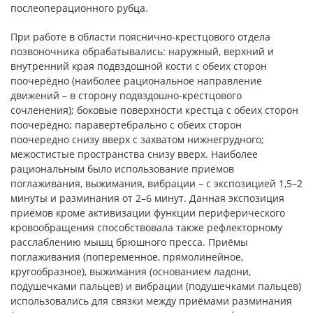
послеоперационного рубца.
При работе в области пояснично-крестцового отдела
позвоночника обрабатывались: наружный, верхний и
внутренний края подвздошной кости с обеих сторон
поочерёдно (наиболее рациональное направление
движений – в сторону подвздошно-крестцового
сочленения); боковые поверхности крестца с обеих сторон
поочерёдно; паравертебрально с обеих сторон
поочередно снизу вверх с захватом нижнегрудного;
межостистые пространства снизу вверх. Наиболее
рациональным было использование приёмов
поглаживания, выжимания, вибрации – с экспозицией 1,5–2
минуты и разминания от 2–6 минут. Данная экспозиция
приёмов кроме активизации функции периферического
кровообращения способствовала также рефлекторному
расслаблению мышц брюшного пресса. Приёмы
поглаживания (попеременное, прямолинейное,
кругообразное), выжимания (основанием ладони,
подушечками пальцев) и вибрации (подушечками пальцев)
использовались для связки между приёмами разминания