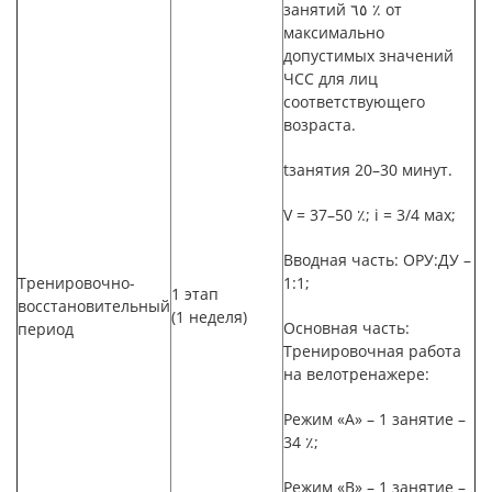
занятий ٦٥ ٪ от
максимально
допустимых значений
ЧСС для лиц
соответствующего
возраста.
t
занятия
20–30 минут.
V
=
37–50
٪
; i
=
3/4
мах;
Вводная часть: ОРУ:ДУ –
Тренировочно-
1:1;
1 этап
восстановительный
(1 н
еделя)
Основная часть:
период
Тренировочная работа
на велотренажере:
Режим «А» –
1 занятие
–
34
٪
;
Режим «В» –
1 занятие
–