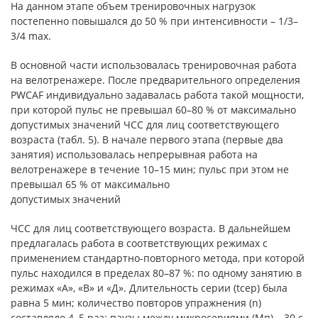
На данном этапе объем тренировочных нагрузок
постепенно повышался до 50 % при интенсивности – 1/3–
3/4 max.
В основной части использовалась тренировочная работа
на велотренажере. После предварительного определения
PWCAF индивидуально задавалась работа такой мощности,
при которой пульс не превышал 60–80 % от максимально
допустимых значений ЧСС для лиц соответствующего
возраста (табл. 5). В начале первого этапа (первые два
занятия) использовалась непрерывная работа на
велотренажере в течение 10–15 мин; пульс при этом не
превышал 65 % от максимально
допустимых значений
ЧСС для лиц соответствующего возраста. В дальнейшем
предлагалась работа в соответствующих режимах с
применением стандартно-повторного метода, при которой
пульс находился в пределах 80–87 %: по одному занятию в
режимах «А», «В» и «Д». Длительность серии (tсер) была
равна 5 мин; количество повторов упражнения (n)
составляло 4–5 раз; паузы между микросериями (Мп) – 30 с