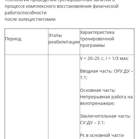
процессе комплексного восстановления физической
работоспособности
после холецистэктомии
Характеристика
Этапы
Период
тренировочной
реабилитации
программы
V
=
20–25
٪
; i
=
1/3 мах;
Вводная часть: ОРУ:ДУ –
1:1;
Основная часть:
Непрерывная работа на
велотренажере;
Заключительная часть:
СУ:ДУ
–
2:1;
Ps
в основной части