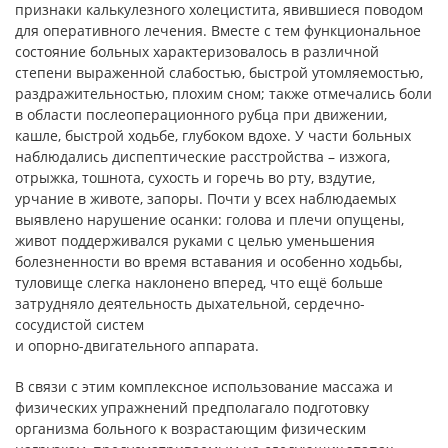
признаки калькулезного холецистита, явившиеся поводом
для оперативного лечения. Вместе с тем функциональное
состояние больных характеризовалось в различной
степени выраженной слабостью, быстрой утомляемостью,
раздражительностью, плохим сном; также отмечались боли
в области послеоперационного рубца при движении,
кашле, быстрой ходьбе, глубоком вдохе. У части больных
наблюдались диспептические расстройства – изжога,
отрыжка, тошнота, сухость и горечь во рту, вздутие,
урчание в животе, запоры. Почти у всех наблюдаемых
выявлено нарушение осанки: голова и плечи опущены,
живот поддерживался руками с целью уменьшения
болезненности во время вставания и особенно ходьбы,
туловище слегка наклонено вперед, что ещё больше
затрудняло деятельность дыхательной, сердечно-
сосудистой систем
и опорно-двигательного аппарата.
В связи с этим комплексное использование массажа и
физических упражнений предполагало подготовку
организма больного к возрастающим физическим