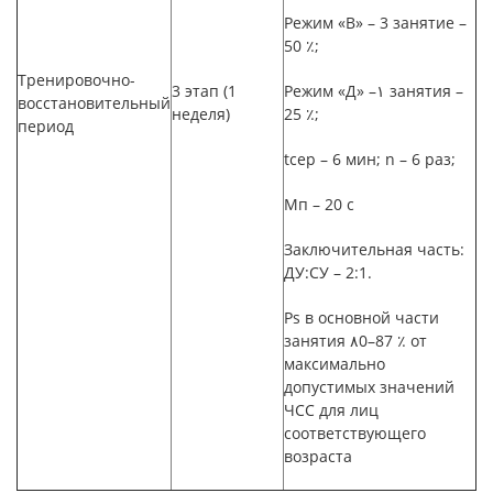
Режим «В» –
3 занятие
–
50
٪
;
Тренировочно-
3 этап (1
Режим «Д» –١ занятия –
восстановительный
н
еделя)
25
٪
;
период
t
сер
–
6 мин; n
–
6 раз;
Мп –
20 с
Заключительная часть:
ДУ:СУ
–
2:1.
Ps
в основной части
занятия ٨
0–87
٪ от
максимально
допустимых значений
ЧСС для лиц
соответствующего
возраста