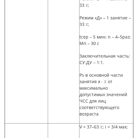
33
٪
;
Режим «Д» –
1 занятие
–
33
٪
;
t
сер –
5 мин; n
–
4–5раз;
Мп –
30
с
Заключительная часть:
СУ:ДУ –
1:1.
Ps
в основной части
занятия ٨٠ ٪ от
максимально
допустимых значений
ЧСС для лиц
соответствующего
возраста
V
= 37–63
٪
; i
=
3/4 мах;