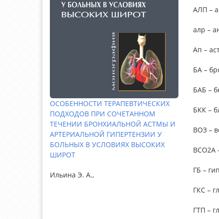
АЛП – 
алр – 
Ап – а
БА – б
БАБ – 
ОСОБЕННОСТИ ТЕРАПЕВТИЧЕСКИХ
БКК – б
ПОДХОДОВ ПРИ СОЧЕТАННОМ
ТЕЧЕНИИ БРОНХИАЛЬНОЙ АСТМЫ И
ВОЗ – 
АРТЕРИАЛЬНОЙ ГИПЕРТЕНЗИИ У
БОЛЬНЫХ В УСЛОВИЯХ ВЫСОКИХ
ВСО2А 
ШИРОТ
ГБ – ги
Ильина Э. А.,
ГКС – 
ГТП – 