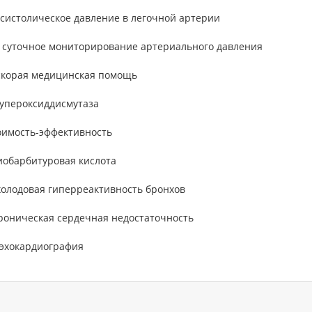
 систолическое давление в легочной артерии
 суточное мониторирование артериального давления
скорая медицинская помощь
супероксиддисмутаза
оимость-эффективность
иобарбитуровая кислота
холодовая гиперреактивность бронхов
хроническая сердечная недостаточность
 эхокардиография