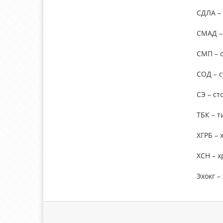
СДЛА –
СМАД –
СМП – 
СОД – 
СЭ – ст
ТБК – т
ХГРБ – 
ХСН – 
Эхокг –