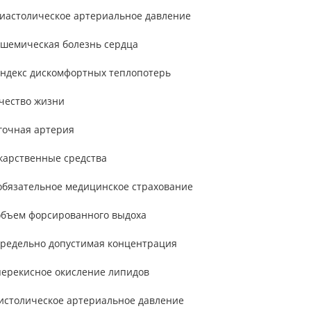
диастолическое артериальное давление
ишемическая болезнь сердца
индекс дискомфортных теплопотерь
ачество жизни
гочная артерия
екарственные средства
обязательное медицинское страхование
объем форсированного выдоха
предельно допустимая концентрация
перекисное окисление липидов
систолическое артериальное давление