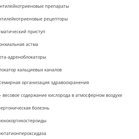
антилейкотриеновые препараты
антилейкотриеновые рецепторы
стматический приступ
ронхиальная астма
бета-адреноблокаторы
локатор кальциевых каналов
всемирная организация здравоохранения
– весовое содержание кислорода в атмосферном воздухе
пертоническая болезнь
глюкокортикостероиды
глютатионпероксидаза