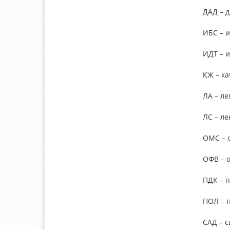
ДАД – 
ИБС – 
ИДТ – 
КЖ – к
ЛА – ле
ЛС – л
ОМС – 
ОФВ – 
ПДК – 
ПОЛ – 
САД – 