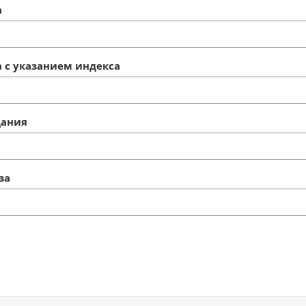
а
 с указанием индекса
дания
за