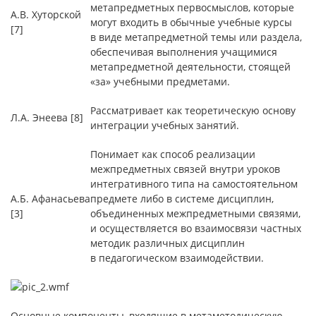
метапредметных первосмыслов, которые
А.В. Хуторской
могут входить в обычные учебные курсы
[7]
в виде метапредметной темы или раздела,
обеспечивая выполнения учащимися
метапредметной деятельности, стоящей
«за» учебными предметами.
Рассматривает как теоретическую основу
Л.А. Энеева [8]
интеграции учебных занятий.
Понимает как способ реализации
межпредметных связей внутри уроков
интегративного типа на самостоятельном
А.Б. Афанасьева
предмете либо в системе дисциплин,
[3]
объединенных межпредметными связями,
и осуществляется во взаимосвязи частных
методик различных дисциплин
в педагогическом взаимодействии.
Основные компоненты, входящие в метаметодическую