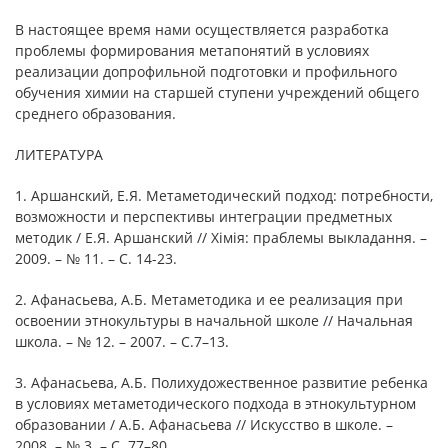
В настоящее время нами осуществляется разработка
проблемы формирования метапонятий в условиях
реализации допрофильной подготовки и профильного
обучения химии на старшей ступени учреждений общего
среднего образования.
ЛИТЕРАТУРА
1. Аршанский, Е.Я. Метаметодический подход: потребности,
возможности и перспективы интеграции предметных
методик / Е.Я. Аршанский // Хімія: праблемы выкладання. –
2009. – № 11. – С. 14-23.
2. Афанасьева, А.Б. Метаметодика и ее реализация при
освоении этнокультуры в начальной школе // Начальная
школа. – № 12. – 2007. – С.7–13.
3. Афанасьева, А.Б. Полихудожественное развитие ребенка
в условиях метаметодического подхода в этнокультурном
образовании / А.Б. Афанасьева // Искусство в школе. –
2008. – № 3. – С. 77–80.