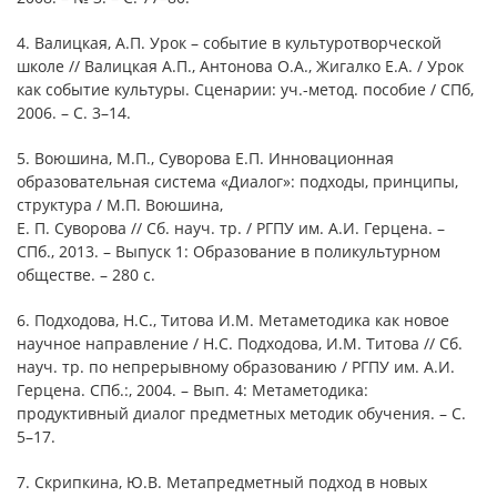
4. Валицкая, А.П. Урок – событие в культуротворческой
школе // Валицкая А.П., Антонова О.А., Жигалко Е.А. / Урок
как событие культуры. Сценарии: уч.-метод. пособие / СПб,
2006. – С. 3–14.
5. Воюшина, М.П., Суворова Е.П. Инновационная
образовательная система «Диалог»: подходы, принципы,
структура / М.П. Воюшина,
Е. П. Суворова // Сб. науч. тр. / РГПУ им. А.И. Герцена. –
СПб., 2013. – Выпуск 1: Образование в поликультурном
обществе. – 280 с.
6. Подходова, Н.С., Титова И.М. Метаметодика как новое
научное направление / Н.С. Подходова, И.М. Титова // Сб.
науч. тр. по непрерывному образованию / РГПУ им. А.И.
Герцена. СПб.:, 2004. – Вып. 4: Метаметодика:
продуктивный диалог предметных методик обучения. – С.
5–17.
7. Скрипкина, Ю.В. Метапредметный подход в новых