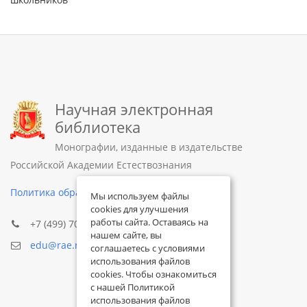
Научная электронная
библиотека
Монографии, изданные в издательстве
Российской Академии Естествознания
Политика обработки персональных данных
Мы используем файлы
cookies для улучшения
работы сайта. Оставаясь на
+7 (499) 705-72-30
нашем сайте, вы
edu@rae.ru
соглашаетесь с условиями
использования файлов
cookies. Чтобы ознакомиться
с нашей Политикой
использования файлов