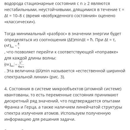
водорода стационарные состояния с n ≥ 2 являются
нестабильными, неустойчивыми, длящимися в течение τ =
Δt = 10–8 c (время «возбужденного состояния» оценено
«классически»).
Тогда минимальный «разброс» в значении энергии будет
определяться из соотношения (ΔE)minΔt = ħ. При Δt = τ,
, что позволяет перейти к соответствующей «поправке»
для каждой длины волны:
. Эта величина (Δλ)min называется «естественной шириной
спектральной линии» (рис. 3).
4. Состояния в системе микрообъектов (атомной системе)
квантованы, то есть переменные состояния принимают
дискретный ряд значений, что подтверждается опытами
Франка и Герца, а также наличием линейчатой структуры
спектра излучения атомов. Используем полученную
информацию для решения задачи.