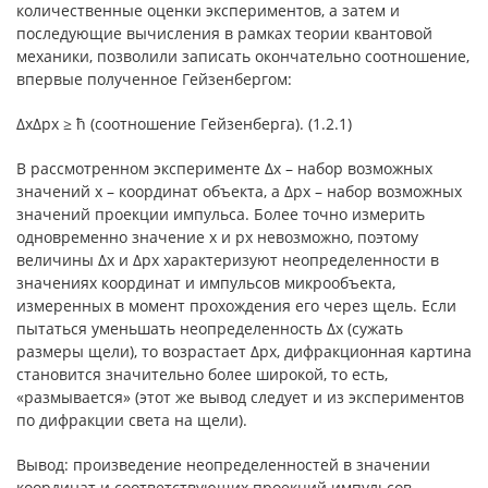
количественные оценки экспериментов, а затем и
последующие вычисления в рамках теории квантовой
механики, позволили записать окончательно соотношение,
впервые полученное Гейзенбергом:
ΔxΔpx ≥ ħ (соотношение Гейзенберга). (1.2.1)
В рассмотренном эксперименте Δx – набор возможных
значений x – координат объекта, а Δpx – набор возможных
значений проекции импульса. Более точно измерить
одновременно значение x и px невозможно, поэтому
величины Δx и Δpx характеризуют неопределенности в
значениях координат и импульсов микрообъекта,
измеренных в момент прохождения его через щель. Если
пытаться уменьшать неопределенность Δx (сужать
размеры щели), то возрастает Δpx, дифракционная картина
становится значительно более широкой, то есть,
«размывается» (этот же вывод следует и из экспериментов
по дифракции света на щели).
Вывод: произведение неопределенностей в значении
координат и соответствующих проекций импульсов