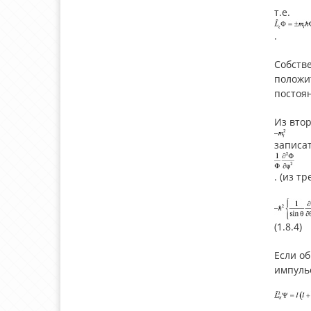
т.е.
.
Собств
положи
постоя
Из втор
записа
. (из т
(1.8.4)
Если об
импульс