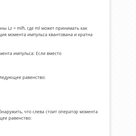
ы Lz = mlħ, где ml может принимать как
ция момента импульса квантована и кратна
мента импульса: Если вместо
 следующее равенство:
бнаружить, что слева стоит оператор момента
щее равенство: