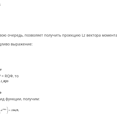
свою очередь, позволяет получить проекцию Lz вектора момент
дливо выражение:
Ψ = RQΦ, то
вид функции, получим: