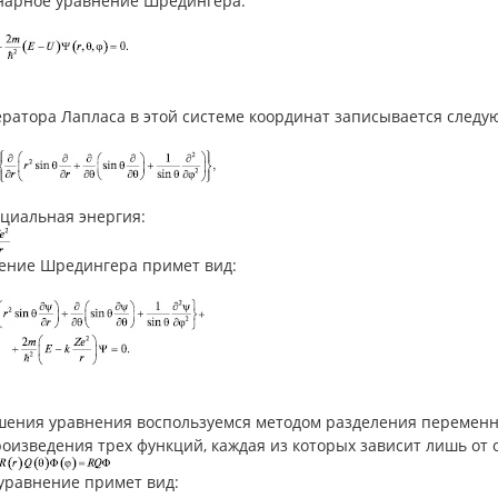
нарное уравнение Шредингера:
ератора Лапласа в этой системе координат записывается след
нциальная энергия:
нение Шредингера примет вид:
шения уравнения воспользуемся методом разделения переменн
оизведения трех функций, каждая из которых зависит лишь от 
 уравнение примет вид: