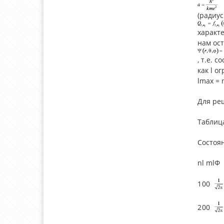
(радиус
характ
нам ост
, т.е. 
как l о
lmax = n
Для ре
Таблиц
Состоян
n
l
ml
Φ
1
0
0
2
0
0