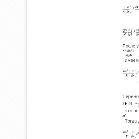
После 
, имеем
Перено
, что в
. Тогда