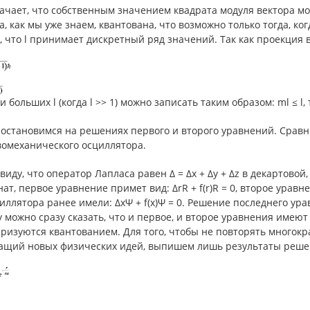
ачает, что собственным значением квадрата модуля вектора мом
, как мы уже знаем, квантована, что возможно только тогда, ког
, что l принимает дискретный ряд значений. Так как проекция 
ри больших l (когда l >> 1) можно записать таким образом: ml ≤ l, 
 остановимся на решениях первого и второго уравнений. Сравн
вомеханического осциллятора.
виду, что оператор Лапласа равен Δ = Δx + Δy + Δz в декартовой, 
ат, первое уравнение примет вид: ΔrR + f(r)R = 0, второе уравнен
иллятора ранее имели: ΔxΨ + f(x)Ψ = 0. Решение последнего у
 можно сразу сказать, что и первое, и второе уравнения имею
ризуются квантованием. Для того, чтобы не повторять многокр
ащий новых физических идей, выпишем лишь результаты решен