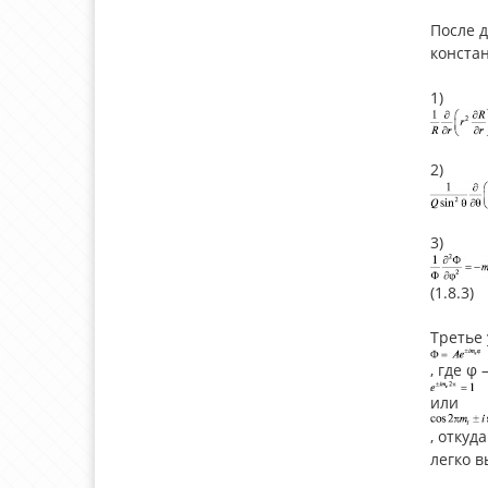
После д
констан
1)
2)
3)
(1.8.3)
Третье
, где φ
или
, откуд
легко в