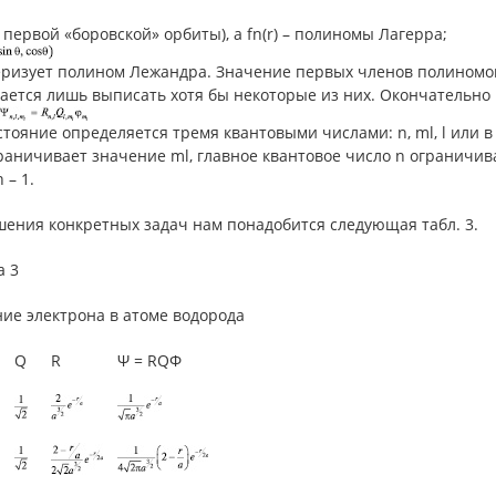
 первой «боровской» орбиты), а fn(r) – полиномы Лагерра;
еризует полином Лежандра. Значение первых членов полиномов
ается лишь выписать хотя бы некоторые из них. Окончательно
состояние определяется тремя квантовыми числами: n, ml, l или в
граничивает значение ml, главное квантовое число n ограничивает
 – 1.
шения конкретных задач нам понадобится следующая табл. 3.
а 3
ие электрона в атоме водорода
Q
R
Ψ = RQΦ