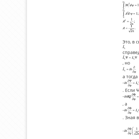
Это, в 
справе
, но
а тогда
. Если 
, a
. Зная 