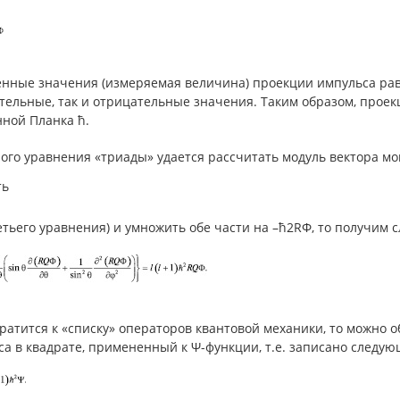
енные значения (измеряемая величина) проекции импульса равн
тельные, так и отрицательные значения. Таким образом, проек
нной Планка ħ.
ого уравнения «триады» удается рассчитать модуль вектора мо
ть
ретьего уравнения) и умножить обе части на –ħ2RΦ, то получим
ратится к «списку» операторов квантовой механики, то можно о
а в квадрате, примененный к Ψ-функции, т.е. записано следую