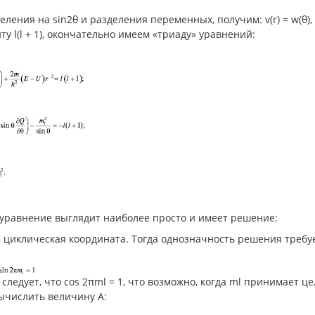
еления на sin2θ и разделения переменных, получим: v(r) = w(θ), ч
ту l(l + 1), окончательно имеем «триаду» уравнений:
 уравнение выглядит наиболее просто и имеет решение:
 – циклическая координата. Тогда однозначность решения требует
а следует, что cos 2πml = 1, что возможно, когда ml принимает
ычислить величину A: