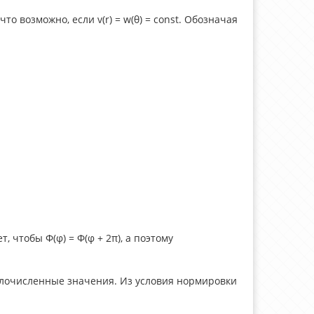
то возможно, если v(r) = w(θ) = const. Обозначая
, чтобы Φ(φ) = Φ(φ + 2π), а поэтому
 целочисленные значения. Из условия нормировки