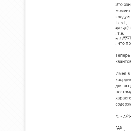
Это озн
момента
следует
Lz ≤ L,
, т.е.
, что п
Теперь
кванто
Имея в 
координ
для осц
поэтому
характе
содерж
где