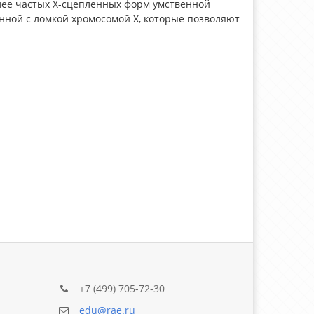
лее частых Х-сцепленных форм умственной
енной с ломкой хромосомой Х, которые позволяют
+7 (499) 705-72-30
edu@rae.ru