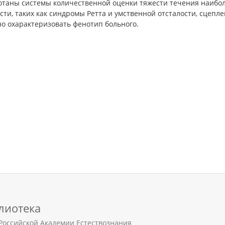
отаны системы количественной оценки тяжести течения наибо
сти, таких как синдромы Ретта и умственной отсталости, сцепл
но охарактеризовать фенотип больного.
лиотека
Российской Академии Естествознания