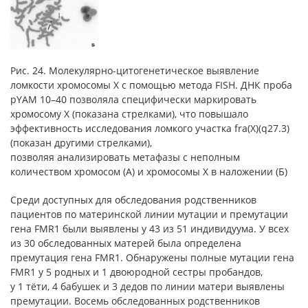
Рис. 24. Молекулярно-цитогенетическое выявление
ломкости хромосомы Х с помощью метода FISH. ДНК проба
pYAM 10–40 позволяла специфически маркировать
хромосому Х (показана стрелками), что повышало
эффективность исследования ломкого участка fra(X)(q27.3)
(показан другими стрелками),
позволяя анализировать метафазы с неполным
количеством хромосом (А) и хромосомы Х в наложении (Б)
Среди доступных для обследования родственников
пациентов по материнской линии мутации и премутации
гена FMR1 были выявлены у 43 из 51 индивидуума. У всех
из 30 обследованных матерей была определена
премутация гена FMR1. Обнаружены полные мутации гена
FMR1 у 5 родных и 1 двоюродной сестры пробандов,
у 1 тёти, 4 бабушек и 3 дедов по линии матери выявлены
премутации. Восемь обследованных родственников