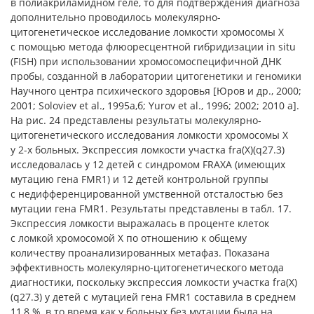
в полиакриламидном геле, то для подтверждения диагноза
дополнительно проводилось молекулярно-
цитогенетическое исследование ломкости хромосомы Х
с помощью метода флюоресцентной гибридизации in situ
(FISH) при использовании хромосомоспецифичной ДНК
пробы, созданной в лаборатории цитогенетики и геномики
Научного центра психического здоровья [Юров и др., 2000;
2001; Soloviev et al., 1995а,б; Yurov et al., 1996; 2002; 2010 а].
На рис. 24 представлены результаты молекулярно-
цитогенетического исследования ломкости хромосомы Х
у 2-х больных. Экспрессия ломкости участка fra(X)(q27.3)
исследовалась у 12 детей с синдромом FRAXA (имеющих
мутацию гена FMR1) и 12 детей контрольной группы
с недифференцированной умственной отсталостью без
мутации гена FMR1. Результаты представлены в табл. 17.
Экспрессия ломкости выражалась в проценте клеток
с ломкой хромосомой Х по отношению к общему
количеству проанализированных метафаз. Показана
эффективность молекулярно-цитогенетического метода
диагностики, поскольку экспрессия ломкости участка fra(X)
(q27.3) у детей с мутацией гена FMR1 составила в среднем
11,8 %, в то время как у больных без мутации была на