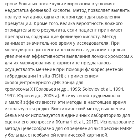
крови больных после культивирования в условиях
недостатка фолиевой кислоты. Метод позволяет выявить
полную мутацию, однако непригоден для выявления
премутации. Кроме того, велика вероятность ложного
отрицательного результата, если пациент принимает
препараты, содержащие фолиевую кислоту. Метод
занимает значительное время у исследователя. При
молекулярно-цитогенетическом исследовании с целью
увеличения эффективности выявления ломких хромосом Х
для их маркирования в кариотипе предлагалось
осуществлять мечение при помощи флюоресцентной
гибридизации in situ (FISH) с применением
околоцентромерного ДНК зонда для
хромосомы Х [Соловьев и др., 1995; Soloviev et al., 1994,
1997; Юров и др., 2005 а]. В силу своей трудоемкости
и малой эффективности эти методы в настоящее время
используются редко. Биохимический метод выявления
белка FMRP используется в единичных лабораториях для
оценки его экспрессии [Kumari et al., 2015]. Использование
метода целесообразно для определения экспрессии FMRP
у больных с необычной клинической картиной.