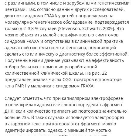
с различными, в том числе и зарубежными генетическими
центрами. Так, согласно данным других исследователей,
диагноз синдрома FRAXA у детей, направляемых на
молекулярно-генетическое обследование, подтверждается
только в 2–3,8 % случаев [Stevenson, Schwartz, 2009]. Это
можно объяснить малой специфичностью симптомов
синдрома FRAXA и отсутствием в клинической практике
адекватной системы оценки фенотипа, помогающей
сделать его клиническую диагностику более эффективной.
Полученные нами данные указывают на эффективность
отбора больных с помощью разработанной
количественной клинической шкалы. На рис. 22
представлен анализ числа CGG- повторов в промоторе
гена FMR1 у мальчика с синдромом FRAXA.
Следует отметить, что при капиллярном электрофорезе
в полиакриламидном геле сложно определить фрагмент
ДНК, если количество триплетных повторов значительно
больше 235. В таких случаях используется электрофорез
в агарозном геле, при котором этот фрагмент можно
идентифицировать, однако, с меньшей точностью