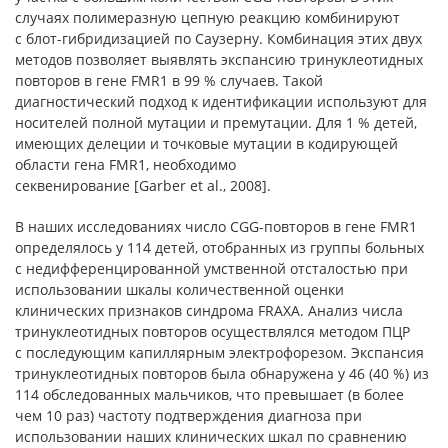
случаях полимеразную цепную реакцию комбинируют
с блот-гибридизацией по Саузерну. Комбинация этих двух
методов позволяет выявлять экспансию тринуклеотидных
повторов в гене FMR1 в 99 % случаев. Такой
диагностический подход к идентификации используют для
носителей полной мутации и премутации. Для 1 % детей,
имеющих делеции и точковые мутации в кодирующей
области гена FMR1, необходимо
секвенирование [Garber et al., 2008].
В наших исследованиях число CGG-повторов в гене FMR1
определялось у 114 детей, отобранных из группы больных
с недифференцированной умственной отсталостью при
использовании шкалы количественной оценки
клинических признаков синдрома FRAXA. Анализ числа
тринуклеотидных повторов осуществлялся методом ПЦР
с последующим капиллярным электрофорезом. Экспансия
тринуклеотидных повторов была обнаружена у 46 (40 %) из
114 обследованных мальчиков, что превышает (в более
чем 10 раз) частоту подтверждения диагноза при
использовании наших клинических шкал по сравнению