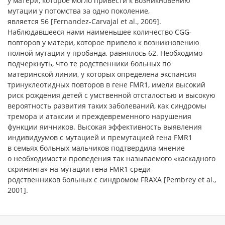
у матери, которое могло привести к возникновению
мутации у потомства за одно поколение,
является 56 [Fernandez-Carvajal et al., 2009].
Наблюдавшееся нами наименьшее количество CGG-
повторов у матери, которое привело к возникновению
полной мутации у пробанда, равнялось 62. Необходимо
подчеркнуть, что те родственники больных по
материнской линии, у которых определена экспансия
тринуклеотидных повторов в гене FMR1, имели высокий
риск рождения детей с умственной отсталостью и высокую
вероятность развития таких заболеваний, как синдромы
тремора и атаксии и преждевременного нарушения
функции яичников. Высокая эффективность выявления
индивидуумов с мутацией и премутацией гена FMR1
в семьях больных мальчиков подтвердила мнение
о необходимости проведения так называемого «каскадного
скрининга» на мутации гена FMR1 среди
родственников больных с синдромом FRAXA [Pembrey et al.,
2001].