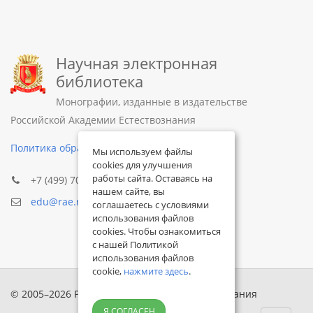
Научная электронная
библиотека
Монографии, изданные в издательстве
Российской Академии Естествознания
Политика обработки персональных данных
Мы используем файлы
cookies для улучшения
работы сайта. Оставаясь на
+7 (499) 705-72-30
нашем сайте, вы
edu@rae.ru
соглашаетесь с условиями
использования файлов
cookies. Чтобы ознакомиться
с нашей Политикой
использования файлов
cookie,
нажмите здесь
.
© 2005–2026 Российская академия естествознания
Я СОГЛАСЕН