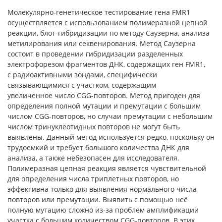
Молекулярно-генетическое тестирование гена FMR1
осуществляется с использованием полимеразной цепной
реакции, блот-гибридизации по методу Саузерна, анализа
метилирования или секвенирования. Метод Саузерна
состоит в проведении гибридизации разделенных
электрофорезом фрагментов ДНК, содержащих ген FMR1,
с радиоактивными зондами, специфически
связывающимися с участком, содержащим
увеличенное число CGG-повторов. Метод пригоден для
определения полной мутации и премутации с большим
числом CGG-повторов, но случаи премутации с небольшим
числом тринуклеотидных повторов не могут быть
выявлены. Данный метод используется редко, поскольку он
трудоемкий и требует большого количества ДНК для
анализа, а также небезопасен для исследователя.
Полимеразная цепная реакция является чувствительной
для определения числа триплетных повторов, но
эффективна только для выявления нормального числа
повторов или премутации. Выявить с помощью неё
полную мутацию сложно из-за проблем амплификации
участка с большим количеством CGG-повторов. В этих