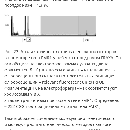
порядок ниже – 1,3 %.
Рис. 22. Анализ количества тринуклеотидных повторов
в промоторе гена FMR1 у ребенка с синдромом FRAXA. По
оси абсцисс на электрофореграммах указана длина
фрагментов ДНК (пн), по оси ординат – интенсивность
флюоресцентного сигнала в относительных единицах
флюоресценции – relevant fluorescent units (RFU).
Фрагменты ДНК на электрофореграммах соответствуют
хромосомам Y и X,
а также триплетным повторам в гене FMR1. Определено
~ 232 CGG-повтора (полная мутация гена FMR1)
Таким образом, сочетание молекулярно-генетического
и молекулярно-цитогенетического методов являлось