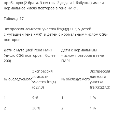
пробандов (2 брата, 3 сестры, 2 деда и 1 бабушка) имели
нормальное число повторов в гене FMR1.
Таблица 17
Экспрессия ломкости участка fra(X)(q27.3) у детей
с мутацией гена FMR1 и детей с нормальным числом CGG-
повторов
Дети с мутацией гена FMR1
Дети с нормальным
(число CGG-повторов – более
числом повторов в гене
200)
FMR1
Экспрессия
Экспрессия
ломкости
ломкости
№ обследуемого
№ обследуемого
участка fra(X)
участка
(q27.3)
fra(X)(q27.3)
1
9 %
1
1 %
2
30 %
2
1 %