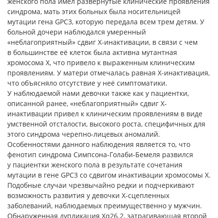
женского пола имел развернутые клинические проявления
синдрома, мать этих больных была носительницей
мутации гена GPC3, которую передала всем трем детям. У
больной дочери наблюдался умеренный
«неблагоприятный» сдвиг Х-инактивации, в связи с чем
в большинстве её клеток была активна мутантная
хромосома Х, что привело к выраженным клиническим
проявлениям. У матери отмечалась равная Х-инактивация,
что объясняло отсутствие у неё симптоматики.
У наблюдаемой нами девочки также как у пациентки,
описанной ранее, «неблагоприятный» сдвиг Х-
инактивации привел к клиническим проявлениям в виде
умственной отсталости, высокого роста, специфичных для
этого синдрома черепно-лицевых аномалий.
Особенностями данного наблюдения является то, что
фенотип синдрома Симпсона-Голаби-Бемеля развился
у пациентки женского пола в результате сочетания
мутации в гене GPC3 со сдвигом инактивации хромосомы Х.
Подобные случаи чрезвычайно редки и подчеркивают
возможность развития у девочки Х-сцепленных
заболеваний, наблюдаемых преимущественно у мужчин.
Обнаруженная дупликация Xq26.2, затрагивающая второй