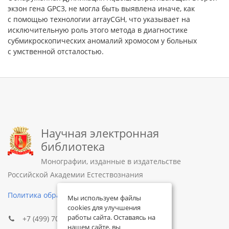
экзон гена GPC3, не могла быть выявлена иначе, как
с помощью технологии arrayCGH, что указывает на
исключительную роль этого метода в диагностике
субмикроскопических аномалий хромосом у больных
с умственной отсталостью.
Научная электронная
библиотека
Монографии, изданные в издательстве
Российской Академии Естествознания
Политика обработки персональных данных
Мы используем файлы
cookies для улучшения
работы сайта. Оставаясь на
+7 (499) 705-72-30
нашем сайте, вы