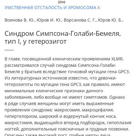
УМСТВЕННАЯ ОТСТАЛОСТЬ И ХРОМОСОМА Х
Воинова В. Ю., Юров И. Ю., Ворсанова С. Г., Юров Ю. Б.,
Синдром Симпсона-Голаби-Бемеля,
тип I, у гетерозигот
В главе, посвященной клиническим проявлениям XLMR,
рассматривался случай синдрома Симпсона-Голаби-
Бемеля у братьев вследствие точковой мутации гена GPC3.
Из литературных источников известно, что девочки-
гетерозиготы по мутации гена GPC3, как правило, имеют
минимальные клинические признаки данного
заболевания, либо вообще не имеют симптомов. Однако
в ряде случаев женщины могут иметь выраженные
проявления синдрома: макросомия, макроцефалия,
гипертелоризм, широкий и вздернутый кончик носа,
макростомия, выдающийся вперед подбородок, гипоплазия
ногтей, дополнительные поясничные и грудные позвонки.
Описаны также высокий рост, грубые черты лица