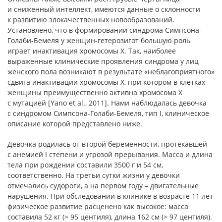
и сниженный интеллект, имеются данные о склонности
к развитию злокачественных новообразований.
Установлено, что в формировании синдрома Симпсона-
Голаби-Бемеля у женщин-гетерозигот большую роль
играет инактивация хромосомы Х. Так, наиболее
выраженные клинические проявления синдрома у лиц
женского пола возникают в результате «неблагоприятного»
сдвига инактивации хромосомы Х, при котором в клетках
женщины преимущественно активна хромосома Х
с мутацией [Yano et al., 2011]. Нами наблюдалась девочка
с синдромом Симпсона-Голаби-Бемеля, тип I, клиническое
описание которой представлено ниже.
Девочка родилась от второй беременности, протекавшей
с анемией I степени и угрозой прерывания. Масса и длина
тела при рождении составили 3500 г и 54 см,
соответственно. На третьи сутки жизни у девочки
отмечались судороги, а на первом году – двигательные
нарушения. При обследовании в клинике в возрасте 11 лет
физическое развитие расценено как высокое: масса
составила 52 кг (> 95 центиля), длина 162 см (> 97 центиля).