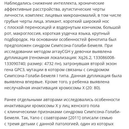
Наблюдались снижение интеллекта, хронические
аффективные расстройства, аутистические черты
личности, комплекс лицевых микроаномалий, в том числе
грубые черты лица, эпикант, короткий широкий нос
с плоской переносицей и вздернутым кончиком, большой
рот, макроглоссия, короткая уздечка языка, крупный
подбородок. На основании особенностей фенотипа был
предположен синдром Симпсона-Голаби-Бемеля. При
исследовании методом arrayCGH у девочки выявлена
дупликация (геномная локализация: Xq26.2, 133086008-
133090740; размер: 4732 пн), затронувшая второй экзон
гена GPC3, мутации в котором связаны с синдромом
Симпсона-Голаби-Бемеля I типа. Данная дупликация была
выявлена впервые. Кроме того, у ребенка выявлена
неслучайная инактивация хромосомы Х (20: 80).
Ранее отдельными авторами исследовались особенности
инактивации хромосомы Х у лиц женского пола
с клиническими признаками синдрома Симпсона-Голаби-
Бемеля. Так, Yano с соавторами [2011] описали семью
с тремя детьми с данной патологией, один из которых