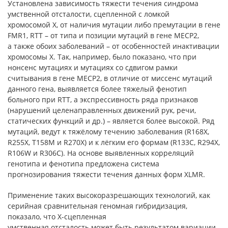
Установлена зависимость тяжести течения синдрома
умственной отсталости, сцепленной с ломкой
хромосомой Х, от наличия мутации либо премутации в гене
FMR1, RTT – от типа и позиции мутаций в гене MECP2,
а также обоих заболеваний – от особенностей инактивации
хромосомы Х. Так, например, было показано, что при
нонсенс мутациях и мутациях со сдвигом рамки
считывания в гене MECP2, в отличие от миссенс мутаций
данного гена, выявляется более тяжелый фенотип
больного при RTT, а экспрессивность ряда признаков
(нарушений целенаправленных движений рук, речи,
статических функций и др.) – является более высокой. Ряд
мутаций, ведут к тяжёлому течению заболевания (R168X,
R255X, T158M и R270X) и к лёгким его формам (R133C, R294X,
R106W и R306C). На основе выявленных корреляций
генотипа и фенотипа предложена система
прогнозирования тяжести течения данных форм XLMR.
Применение таких высокоразрешающих технологий, как
серийная сравнительная геномная гибридизация,
показало, что Х-сцепленная
умственная отсталость может быть результатом вариации