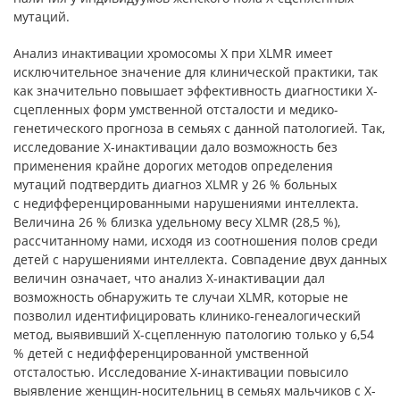
мутаций.
Анализ инактивации хромосомы Х при XLMR имеет
исключительное значение для клинической практики, так
как значительно повышает эффективность диагностики Х-
сцепленных форм умственной отсталости и медико-
генетического прогноза в семьях с данной патологией. Так,
исследование Х-инактивации дало возможность без
применения крайне дорогих методов определения
мутаций подтвердить диагноз ХLMR у 26 % больных
с недифференцированными нарушениями интеллекта.
Величина 26 % близка удельному весу XLMR (28,5 %),
рассчитанному нами, исходя из соотношения полов среди
детей с нарушениями интеллекта. Совпадение двух данных
величин означает, что анализ Х-инактивации дал
возможность обнаружить те случаи XLMR, которые не
позволил идентифицировать клинико-генеалогический
метод, выявивший Х-сцепленную патологию только у 6,54
% детей с недифференцированной умственной
отсталостью. Исследование Х-инактивации повысило
выявление женщин-носительниц в семьях мальчиков с Х-