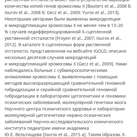
количества копий генов хромосомы Х [Bauters et al., 2008 б;
Iourov et al., 2008 б; Gecz et al., 2009; Yurov et al., 2013].
Некоторыми авторами были выявлены микроделеции
и микродупликации хромосомы Х не менее чем в 13–20
% случаев недифференцированной Х-сцепленной
умственной отсталости [Froyen et al., 2007; Iourov et al.,
2012]. В каталоге Х-сцепленных форм умственной
отсталости, представленном на вебсайте IGOLD, описано
несколько десятков случаев микроделеций
и микродупликаций хромосомы Х [Gecz et al., 2009]. Нами
наблюдались больные с субмикроскопическими
аномалиями хромосомы Х, выявленными с помощью
методов высокоразрешающей сравнительной геномной
гибридизации и серийной сравнительной геномной
гибридизации в лабораториях цитогенетики и геномики
психических заболеваний, молекулярной генетики мозга
Научного центра психического здоровья и лаборатории
молекулярной цитогенетики нервно-психических
заболеваний Научно-исследовательского клинического
института педиатрии имени академика
Ю.Е. Вельтищева [Iourov et al., 2015 а]. Таким образом, Х-