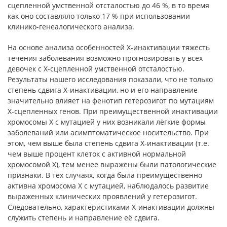
сцепленной умственной отсталостью до 46 %, в то время
как оно составляло только 17 % при использовании
клинико-генеалогического анализа.
На основе анализа особенностей Х-инактивации тяжесть
течения заболевания возможно прогнозировать у всех
девочек с Х-сцепленной умственной отсталостью.
Результаты нашего исследования показали, что не только
степень сдвига Х-инактивации, но и его направление
значительно влияет на фенотип гетерозигот по мутациям
Х-сцепленных генов. При преимущественной инактивации
хромосомы Х с мутацией у них возникали лёгкие формы
заболеваний или асимптоматическое носительство. При
этом, чем выше была степень сдвига Х-инактивации (т.е.
чем выше процент клеток с активной нормальной
хромосомой Х), тем менее выражены были патологические
признаки. В тех случаях, когда была преимущественно
активна хромосома Х с мутацией, наблюдалось развитие
выраженных клинических проявлений у гетерозигот.
Следовательно, характеристиками Х-инактивации должны
служить степень и направление её сдвига.