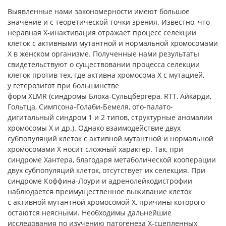
Выявленные нами закономерности имеют большое
значение и с теоретической точки зрения. Известно, что
неравная Х-инактивация отражает процесс селекции
клеток с активными мутантной и нормальной хромосомами
Х в женском организме. Полученные нами результаты
свидетельствуют о существовании процесса селекции
клеток против тех, где активна хромосома Х с мутацией,
у гетерозигот при большинстве
форм XLMR (синдромы Блоха-Сульцбергера, RTT, Айкарди,
Гольтца, Симпсона-Голаби-Бемеля, ото-палато-
дигитальный синдром 1 и 2 типов, структурные аномалии
хромосомы Х и др.). Однако взаимодействие двух
субпопуляций клеток с активной мутантной и нормальной
хромосомами Х носит сложный характер. Так, при
синдроме Хантера, благодаря метаболической кооперации
двух субпопуляций клеток, отсутствует их селекция. При
синдроме Коффина-Лоури и адренолейкодистрофии
наблюдается преимущественное выживание клеток
с активной мутантной хромосомой Х, причины которого
остаются неясными. Необходимы дальнейшие
исследования по изучению патогенеза Х-сцепленных