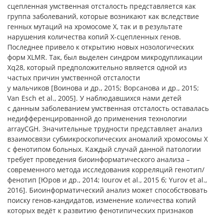
сцепленная умственная отсталость представляется как
группа заболеваний, которые возникают как вследствие
генных мутаций на хромосоме Х, так и в результате
нарушения количества копий Х-сцепленных генов.
Последнее привело к открытию новых нозологических
форм XLMR. Так, был выделен синдром микродупликации
Xq28, который предположительно является одной из
частых причин умственной отсталости
у мальчиков [Воинова и др., 2015; Ворсанова и др., 2015;
Van Esch et al., 2005]. У наблюдавшихся нами детей
с данным заболеванием умственная отсталость оставалась
недифференцированной до применения технологии
arrayCGH. Значительные трудности представляет анализ
взаимосвязи субмикроскопических аномалий хромосомы Х
с фенотипом больных. Каждый случай данной патологии
требует проведения биоинформатического анализа –
современного метода исследования корреляций генотип/
фенотип [Юров и др., 2014; Iourov et al., 2015 б; Yurov et al.,
2016]. Биоинформатический анализ может способствовать
поиску генов-кандидатов, изменение количества копий
которых ведёт к развитию фенотипических признаков