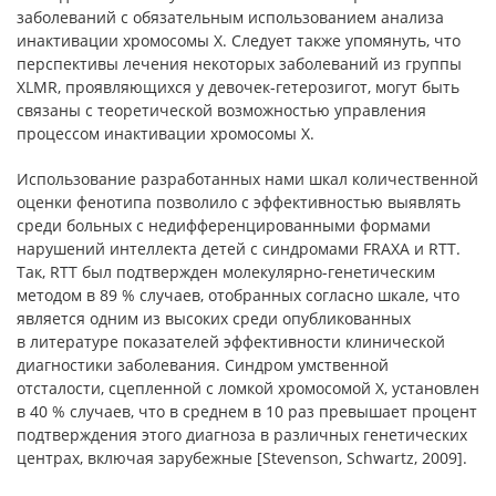
заболеваний с обязательным использованием анализа
инактивации хромосомы Х. Следует также упомянуть, что
перспективы лечения некоторых заболеваний из группы
ХLMR, проявляющихся у девочек-гетерозигот, могут быть
связаны с теоретической возможностью управления
процессом инактивации хромосомы Х.
Использование разработанных нами шкал количественной
оценки фенотипа позволило с эффективностью выявлять
среди больных с недифференцированными формами
нарушений интеллекта детей с синдромами FRAXA и RTT.
Так, RTT был подтвержден молекулярно-генетическим
методом в 89 % случаев, отобранных согласно шкале, что
является одним из высоких среди опубликованных
в литературе показателей эффективности клинической
диагностики заболевания. Синдром умственной
отсталости, сцепленной с ломкой хромосомой Х, установлен
в 40 % случаев, что в среднем в 10 раз превышает процент
подтверждения этого диагноза в различных генетических
центрах, включая зарубежные [Stevenson, Schwartz, 2009].