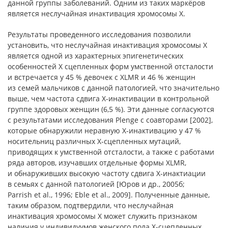
данной группы заболеваний. Одним из таких маркёров
является неслучайная инактивация хромосомы Х.
Результаты проведенного исследования позволили
установить, что неслучайная инактивация хромосомы Х
является одной из характерных эпигенетических
особенностей Х сцепленных форм умственной отсталости
и встречается у 45 % девочек с XLMR и 46 % женщин
из семей мальчиков с данной патологией, что значительно
выше, чем частота сдвига Х-инактивации в контрольной
группе здоровых женщин (6,5 %). Эти данные согласуются
с результатами исследования Plenge с соавторами [2002],
которые обнаружили неравную Х-инактивацию у 47 %
носительниц различных Х-сцепленных мутаций,
приводящих к умственной отсталости, а также с работами
ряда авторов, изучавших отдельные формы XLMR,
и обнаруживших высокую частоту сдвига Х-инактиации
в семьях с данной патологией [Юров и др., 2005б;
Parrish et al., 1996; Eble et al., 2009]. Полученные данные,
таким образом, подтвердили, что неслучайная
инактивация хромосомы Х может служить признаком
наличия у индивидуумов женского пола Х-сцепленных