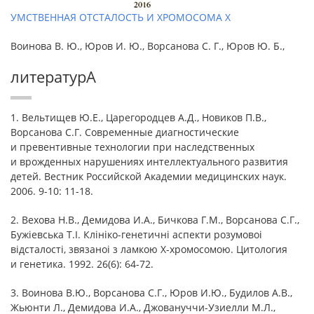
УМСТВЕННАЯ ОТСТАЛОСТЬ И ХРОМОСОМА Х
Воинова В. Ю., Юров И. Ю., Ворсанова С. Г., Юров Ю. Б.,
литературА
1. Вельтищев Ю.Е., Царегородцев А.Д., Новиков П.В.,
Ворсанова С.Г. Современные диагностические
и превентивные технологии при наследственных
и врожденных нарушениях интеллектуального развития
детей. Вестник Российской Академии медицинских наук.
2006. 9-10: 11-18.
2. Вехова Н.В., Демидова И.А., Бичкова Г.М., Ворсанова С.Г.,
Бужiевська Т.I. Клiнiко-генетичнi аспекти розумовоi
вiдсталостi, звязаноi з ламкою Х-хромосомою. Цитология
и генетика. 1992. 26(6): 64-72.
3. Воинова В.Ю., Ворсанова С.Г., Юров И.Ю., Будилов А.В.,
Жьюнти Л., Демидова И.А., Джовануччи-Узиелли М.Л.,