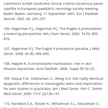
Comments to Rett syndrome clinical criteria consensus panel
satellite to European paediatric neurology society meeting,
Baden Baden, Germany, 11 September 2001. Eur J Paediatr
Neurol. 2002. 66: 293–297.
106. Hagerman P.J., Hagerman R.J. The fragile-X premutation:
a maturing perspective. Am J Hum Genet. 2004. 74 (5): 805-
816.
107. Hagerman P.J. The fragile X prevalence paradox. J Med
Genet. 2008. 45 (8): 498–499.
108. Happle R. X-chromosome inactivation: role in skin
disease expression. Acta Paediatr. 2006. Suppl 95:16–23.
109. Haque F.N., Gottesman I.I., Wong A.H. Not really identical:
epigenetic differences in monozygotic twins and implications
for twin studies in psychiatry. Am J Med Genet. Part C. Semin
Med Genet. 2009. 151C (2):136-141.
110. Hardwick S.A., Reuter K., Williamson S.L., Vasudevan V.,