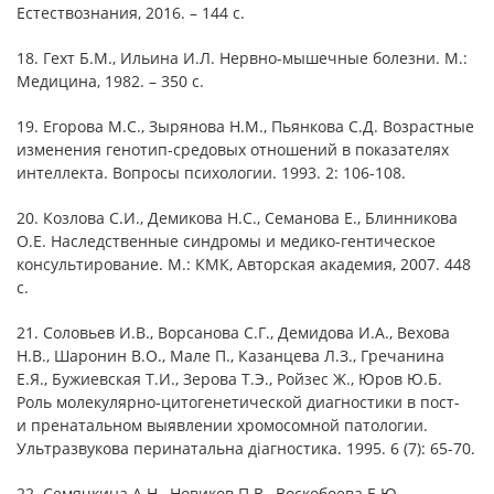
Естествознания, 2016. – 144 с.
18. Гехт Б.М., Ильина И.Л. Нервно-мышечные болезни. М.:
Медицина, 1982. – 350 c.
19. Егорова М.С., Зырянова Н.М., Пьянкова С.Д. Возрастные
изменения генотип-средовых отношений в показателях
интеллекта. Вопросы психологии. 1993. 2: 106-108.
20. Козлова С.И., Демикова Н.С., Семанова Е., Блинникова
О.Е. Наследственные синдромы и медико-гентическое
консультирование. М.: КМК, Авторская академия, 2007. 448
с.
21. Соловьев И.В., Ворсанова С.Г., Демидова И.А., Вехова
Н.В., Шаронин В.О., Мале П., Казанцева Л.З., Гречанина
Е.Я., Бужиевская Т.И., Зерова Т.Э., Ройзес Ж., Юров Ю.Б.
Роль молекулярно-цитогенетической диагностики в пост-
и пренатальном выявлении хромосомной патологии.
Ультразвукова перинатальна дiагностика. 1995. 6 (7): 65-70.
22. Семячкина А.Н., Новиков П.В., Воскобоева Е.Ю.,