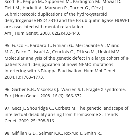
Scott R., Peippo M., Sipponen M., Partington M., Mowat D.,
Field M., Hackett A., Marynen P., Turner G., Gécz J.
Submicroscopic duplications of the hydroxysteroid
dehydrogenase HSD17B10 and the E3 ubiquitin ligase HUWE1
are associated with mental retardation.
Am J Hum Genet. 2008. 82(2):432-443.
95. Fusco F., Bardaro T., Fimiani G., Mercadante V., Miano
M.G., Falco G., Israël A., Courtois G., D’Urso M., Ursini M.V.
Molecular analysis of the genetic defect in a large cohort of IP
patients and idenjpgication of novel NEMO mutations
interfering with NF-kappa B activation. Hum Mol Genet.
2004.13:1763–1773.
96. Garber K.B., Visootsak J., Warren S.T. Fragile X syndrome.
Eur J Hum Genet. 2008. 16 (6): 666-672.
97. Gecz J., Shouridge C., Corbett M. The genetic landscape of
intellectual disability arising from hromosome X. Trends
Genet. 2009, 25: 308-316.
98. Gilfillan G.D., Selmer K.K., Roxrud I., Smith R.,