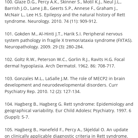
100. Glaze D.G., Percy A.K., Skinner S., Motil K.J., Neul J.L.,
Barrish J.O., Lane J.B., Geerts S.P., Annese F., Graham J.,
McNair L., Lee H.S. Epilepsy and the natural history of Rett
syndrome. Neurology. 2010. 74 (11): 909-912.
101. Gokden M., Al-Hinti J.T., Harik S.I. Peripheral nervous
system pathology in fragile X tremor/ataxia syndrome (FXTAS).
Neuropathology. 2009. 29 (3): 280-284.
102. Goltz R.W., Peterson W.C., Gorlin R.J., Ravits H.G. Focal
dermal hypoplasia. Arch Dermatol. 1962. 86: 708-717.
103. Gonzales M.L., LaSalle J.M. The role of MECP2 in brain
development and neurodevelopmental disorders. Curr
Psychiatry Rep. 2010. 12 (2): 127-134.
104. Hagberg B., Hagberg G. Rett syndrome: Epidemiology and
geographical variability. Eur Child Adolesc Psychiatry. 1997. 6
(Suppl): 5-7.
105. Hagberg B., Hanefeld F., Percy A., Skjeldal O. An update
on clinically applicable diagnostic criteria in Rett syndrome.