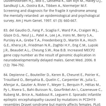
Duivenvoorden H.J., Mol E., Gelsema K., van Rijn M., Halley D.J.,
Sandkuijl L.A., Oostra B.A., Tibben A., Niermeijer M.F.
Screening and diagnosis for the fragile X syndrome among
the mentally retarded: an epidemiological and psychological
survey. Am J Hum Genet. 1997. 61 (3): 660-667.
83. del Gaudio D., Fang P., Scaglia F., Ward P.A., Craigen W.J.,
Glaze D.G., Neul J.L., Patel A., Lee J.A., Irons M., Berry S.A.,
Pursley A.A., Grebe T.A., Freedenberg D., Martin R.A., Hsich
G.E., Khera J.R., Friedman N.R., Zoghbi H.Y., Eng C.M., Lupski
J.R., Beaudet A.L., Cheung S.W., Roa B.B. Increased MECP2
gene copy number as the result of genomic duplication in
neurodevelopmentally delayed males. Genet Med. 2006. 8
(12): 784-792.
84. Depienne C., Bouteiller D., Keren B., Cheuret E., Poirier K.,
Trouillard O., Benyahia B., Quelin C., Carpentier W., Julia S.,
Afenjar A., Gautier A, Rivier F., Meyer S., Berquin P., Hélias M.,
Py I., Rivera S., Bahi-Buisson N., Gourfinkel-An I., Cazeneuve C.,
Ruberg M., Brice A., Nabbout R., Leguern E. Sporadic infantile
epileptic encephalopathy caused by mutations in PCDH19
resembles Dravet syndrome but mainly affects females. PLoS