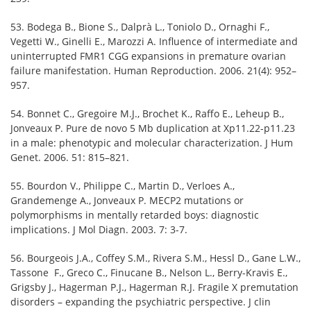
53. Bodega B., Bione S., Dalprà L., Toniolo D., Ornaghi F.,
Vegetti W., Ginelli E., Marozzi A. Influence of intermediate and
uninterrupted FMR1 CGG expansions in premature ovarian
failure manifestation. Human Reproduction. 2006. 21(4): 952–
957.
54. Bonnet C., Gregoire M.J., Brochet K., Raffo E., Leheup B.,
Jonveaux P. Pure de novo 5 Mb duplication at Xp11.22-p11.23
in a male: phenotypic and molecular characterization. J Hum
Genet. 2006. 51: 815–821.
55. Bourdon V., Philippe C., Martin D., Verloes A.,
Grandemenge A., Jonveaux P. MECP2 mutations or
polymorphisms in mentally retarded boys: diagnostic
implications. J Mol Diagn. 2003. 7: 3-7.
56. Bourgeois J.A., Coffey S.M., Rivera S.M., Hessl D., Gane L.W.,
Tassone F., Greco C., Finucane B., Nelson L., Berry-Kravis E.,
Grigsby J., Hagerman P.J., Hagerman R.J. Fragile X premutation
disorders – expanding the psychiatric perspective. J clin