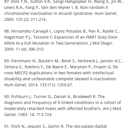
87. Eble T.N., Sutton V.R., Sangi-Hahjpeykar H., Wang X., Jin W.,
Lewis R.A., Fang P., Van den Veyver I. B. Non-random X
chromosome inactivation in Aicardi syndrome. Hum Genet.
2009. 125 (2): 211-216.
88. Fernandez-Carvajal I., Lopez Posadas B., Pan R., Raske C.,
Hagerman P.J., Tassone F. Expansion of an FMR1 Grey-Zone
Allele to a Full Mutation in Two Generations. J Mol Diagn.
2009. 11 (4): 306-310.
89. Fieremans N., Bauters M., Belet S., Verbeeck J., Jansen A.C.,
Seneca S., Roelens F., De Baere E., Marynen P., Froyen G. De
novo MECP2 duplications in two females with intellectual
disability and unfavorable complete skewed X-inactivation.
Hum Genet. 2014. 133 (11): 1359-67.
90. Fishburn J., Turner G., Daniel A., Brookwell R. The
diagnosis and frequency of X-linked conditions in a cohort of
moderately retarded males with affected brothers. Am J Med
Genet. 1983. 14: 713-724.
91. Fitch N., Jequier S., Gorlin R. The oto-palato-digital