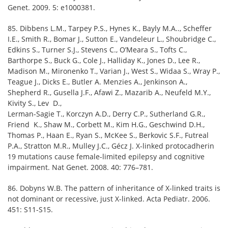
Genet. 2009. 5: e1000381.
85. Dibbens L.M., Tarpey P.S., Hynes K., Bayly M.A.., Scheffer
I.E., Smith R., Bomar J., Sutton E., Vandeleur L., Shoubridge C.,
Edkins S., Turner S.J., Stevens C., O’Meara S., Tofts C.,
Barthorpe S., Buck G., Cole J., Halliday K., Jones D., Lee R.,
Madison M., Mironenko T., Varian J., West S., Widaa S., Wray P.,
Teague J., Dicks E., Butler A. Menzies A., Jenkinson A.,
Shepherd R., Gusella J.F., Afawi Z., Mazarib A., Neufeld M.Y.,
Kivity S., Lev D.,
Lerman-Sagie T., Korczyn A.D., Derry C.P., Sutherland G.R.,
Friend K., Shaw M., Corbett M., Kim H.G., Geschwind D.H.,
Thomas P., Haan E., Ryan S., McKee S., Berkovic S.F., Futreal
P.A., Stratton M.R., Mulley J.C., Gécz J. X-linked protocadherin
19 mutations cause female-limited epilepsy and cognitive
impairment. Nat Genet. 2008. 40: 776–781.
86. Dobyns W.B. The pattern of inheritance of X-linked traits is
not dominant or recessive, just X-linked. Acta Pediatr. 2006.
451: S11-S15.