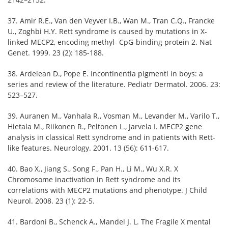
37. Amir R.E., Van den Veyver I.B., Wan M., Tran C.Q., Francke
U., Zoghbi H.Y. Rett syndrome is caused by mutations in X-
linked MECP2, encoding methyl- CpG-binding protein 2. Nat
Genet. 1999. 23 (2): 185-188.
38. Ardelean D., Pope E. Incontinentia pigmenti in boys: a
series and review of the literature. Pediatr Dermatol. 2006. 23:
523–527.
39. Auranen M., Vanhala R., Vosman M., Levander M., Varilo T.,
Hietala M., Riikonen R., Peltonen L., Jarvela I. MECP2 gene
analysis in classical Rett syndrome and in patients with Rett-
like features. Neurology. 2001. 13 (56): 611-617.
40. Bao X., Jiang S., Song F., Pan H., Li M., Wu X.R. X
Chromosome inactivation in Rett syndrome and its
correlations with MECP2 mutations and phenotype. J Child
Neurol. 2008. 23 (1): 22-5.
41. Bardoni B., Schenck A., Mandel J. L. The Fragile X mental