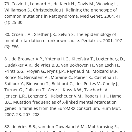
79. Colvin L., Leonard H., de Klerk N., Davis M., Weaving L.,
Williamson S., Christodoulou J. Refining the phenotype of
common mutations in Rett syndrome. Med Genet. 2004. 41
(1): 25-30.
80. Croen L.A., Grether J.K., Selvin S. The epidemiology of
mental retardation of unknown cause. Pediatrics. 2001. 107
(6): E86.
81. de Brouwer A.P., Yntema H.G., Kleefstra T., Lugtenberg D.,
Oudakker A.R., de Vries B.B., van Bokhoven H., Van Esch H.,
Frints S.G., Froyen G., Fryns J.P., Raynaud M., Moizard M.P.,
Ronce N., Bensalem A., Moraine C., Poirier K., Castelnau L.,
Saillour Y., Bienvenu T., Beldjord C., des Portes V., Chelly J.,
Turner G., Fullston T., Gecz J., Kuss A.W., Tzschach A.,
Jensen L.R., Lenzner S., Kalscheuer V.M., Ropers H.H., Hamel
B.C. Mutation frequencies of X-linked mental retardation
genes in families from the EuroMRX consortium. Hum Mut.
2007. 28: 207–208.
82. de Vries B.B., van den Ouweland A.M., Mohkamsing S.,