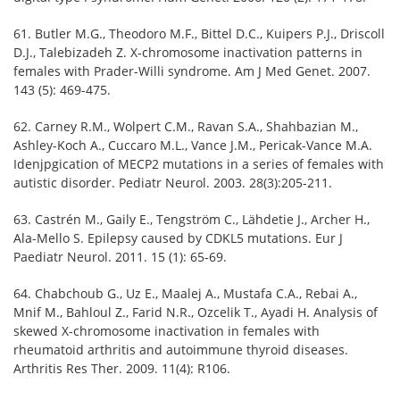
61. Butler M.G., Theodoro M.F., Bittel D.C., Kuipers P.J., Driscoll
D.J., Talebizadeh Z. X-chromosome inactivation patterns in
females with Prader-Willi syndrome. Am J Med Genet. 2007.
143 (5): 469-475.
62. Carney R.M., Wolpert C.M., Ravan S.A., Shahbazian M.,
Ashley-Koch A., Cuccaro M.L., Vance J.M., Pericak-Vance M.A.
Idenjpgication of MЕCP2 mutations in a series of females with
autistic disorder. Pediatr Neurol. 2003. 28(3):205-211.
63. Castrén M., Gaily E., Tengström C., Lähdetie J., Archer H.,
Ala-Mello S. Epilepsy caused by CDKL5 mutations. Eur J
Paediatr Neurol. 2011. 15 (1): 65-69.
64. Chabchoub G., Uz E., Maalej A., Mustafa C.A., Rebai A.,
Mnif M., Bahloul Z., Farid N.R., Ozcelik T., Ayadi H. Analysis of
skewed X-chromosome inactivation in females with
rheumatoid arthritis and autoimmune thyroid diseases.
Arthritis Res Ther. 2009. 11(4): R106.