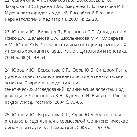
Захарова Е.Ю., Букина Т.М., Смирнова Г.В., Цветкова И.В.
Мукополисахаридозы у детей. Российский Вестник
Перинатологии и педиатрии. 2007. 4: 22-28.
23. Юров И.Ю., Виллард Л., Ворсанова С.Г., Демидова И.А.,
Гойко Е.А., Шальнова С.А., Школьникова М.А., Олферьев
А.М., Юров Ю.Б. Особенности инактивации хромосомы Х
у пожилых женщин старше 70 лет. Цитология и генетика.
2004 а. 38 (4): 49-54.
24. Юров И.Ю., Ворсанова С.Г., Юров Ю.Б. Синдром Ретта
у детей: клинические, эпигенетические и генетические
аспекты. Современные достижения
генетических исследований: клинические аспекты. Под
редакцией Чернышова В.Н., Куцева С.И. Выпуск 2. Ростов-
на-Дону: Изд. РостГМУ, 2004 б. 73-85.
25. Юров И.Ю., Ворсанова С.Г., Юров Ю.Б. Умственная
отсталость, сцепленная с хромосомой Х, эпигенетические
феномены и аутизм. Психиатрия. 2005 а. 1: 55-65.