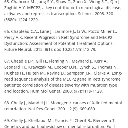
65. Chahrour M., Jung S.Y., Shaw C., Zhou X., Wong S.T., Qin J.,
Zoghbi H.Y. MECP2, a key contributor to neurological disease,
activates and represses transcription. Science. 2008. 320
(5880): 1224-1229.
66. Chapleau C.A., Lane J., Larimore J., Li W., Pozzo-Miller L.,
Percy A.K. Recent Progress in Rett Syndrome and MECP2
Dysfunction: Assessment of Potential Treatment Options.
Future Neurol. 2013. 8(1): doi: 10.2217/fnl.12.79.
67. Cheadle J.P., Gill H., Fleming N., Maynard J., Kerr A.,
Leonard H., Krawczak M., Cooper D.N., Lynch S., Thomas N.,
Hughes H., Hulten M., Ravine D., Sampson J.R., Clarke A. Long-
read sequence analysis of the MECP2 gene in Rett syndrome
patients: correlation of disease severity with mutation type
and location. Hum Mol Genet. 2000. 9(7):1119-1129.
68. Chelly J., Mandel J.L. Monogenic causes of X-linked mental
retardation. Nat Rev Genet. 2001. 2 (9): 669-680.
69. Chelly J., Khelfaoui M., Francis F., Chérif B., Bienvenu T.
Genetics and pathophysiology of mental retardation. Eur J