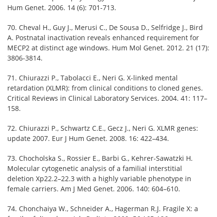
Hum Genet. 2006. 14 (6): 701-713.
70. Cheval H., Guy J., Merusi C., De Sousa D., Selfridge J., Bird
A. Postnatal inactivation reveals enhanced requirement for
MECP2 at distinct age windows. Hum Mol Genet. 2012. 21 (17):
3806-3814.
71. Chiurazzi P., Tabolacci E., Neri G. X-linked mental
retardation (XLMR): from clinical conditions to cloned genes.
Critical Reviews in Clinical Laboratory Services. 2004. 41: 117–
158.
72. Chiurazzi P., Schwartz C.E., Gecz J., Neri G. XLMR genes:
update 2007. Eur J Hum Genet. 2008. 16: 422–434.
73. Chocholska S., Rossier E., Barbi G., Kehrer-Sawatzki H.
Molecular cytogenetic analysis of a familial interstitial
deletion Xp22.2–22.3 with a highly variable phenotype in
female carriers. Am J Med Genet. 2006. 140: 604–610.
74. Chonchaiya W., Schneider A., Hagerman R.J. Fragile X: a