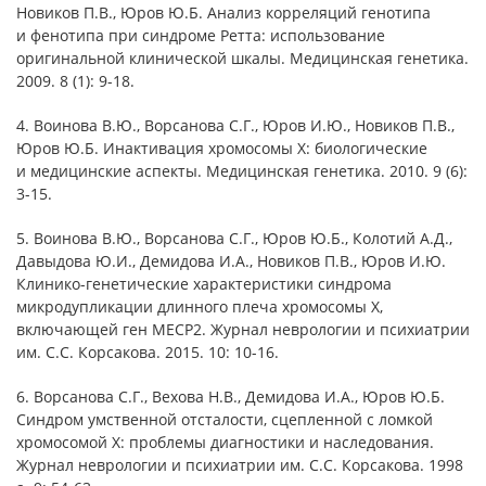
Новиков П.В., Юров Ю.Б. Анализ корреляций генотипа
и фенотипа при синдроме Ретта: использование
оригинальной клинической шкалы. Медицинская генетика.
2009. 8 (1): 9-18.
4. Воинова В.Ю., Ворсанова С.Г., Юров И.Ю., Новиков П.В.,
Юров Ю.Б. Инактивация хромосомы Х: биологические
и медицинские аспекты. Медицинская генетика. 2010. 9 (6):
3-15.
5. Воинова В.Ю., Ворсанова С.Г., Юров Ю.Б., Колотий А.Д.,
Давыдова Ю.И., Демидова И.А., Новиков П.В., Юров И.Ю.
Клинико-генетические характеристики синдрома
микродупликации длинного плеча хромосомы Х,
включающей ген MECP2. Журнал неврологии и психиатрии
им. С.С. Корсакова. 2015. 10: 10-16.
6. Ворсанова С.Г., Вехова Н.В., Демидова И.А., Юров Ю.Б.
Синдром умственной отсталости, сцепленной с ломкой
хромосомой Х: проблемы диагностики и наследования.
Журнал неврологии и психиатрии им. С.С. Корсакова. 1998