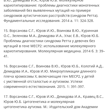
В.Ю., Демидова И.А., Юров Ю.Б. Молекулярное
кариотипирование: проблемы диагностики моногенных
заболеваний без выявленных мутаций на примере
синдромов аутистических расстройств (синдром Ретта).
Фундаментальные исследования. 2014 а. 11: 324-328.
15. Ворсанова С.Г., Юров И.Ю., Воинова В.Ю., Куринная
О.С., Зеленова М.А., Демидова И.А., Улас Е.В., Юров Ю.Б.
Проблемы диагностики синдрома Ретта у девочек без
мутаций в гене MECP2: использование молекулярного
кариотипирования. Молекулярная медицина. 2014 б. 3: 39–
41.
16. Ворсанова С.Г., Воинова В.Ю., Юров Ю.Б., Колотий А.Д.,
Демидова И.А., Юров И.Ю. Микроупликации длинного
плеча хромосомы Х, включающие ген MECP2, у детей
с умственной отсталостью и аутизмом. Успехи
современного естествознания. 2015. 1: 391-397.
17. Ворсанова С.Г., Юров И.Ю., Демидова И.А., Кравец В.С.,
Юров Ю.Б. Цитогенетика и молекулярная
цитогенетика аутизма. М.: Издательский дом Академии