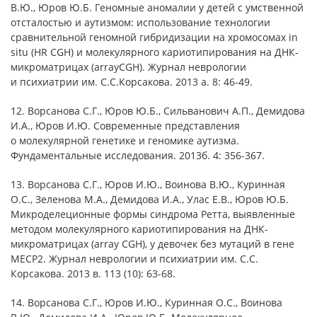
В.Ю., Юров Ю.Б. Геномные аномалии у детей с умственной
отсталостью и аутизмом: использование технологии
сравнительной геномной гибридизации на хромосомах in
situ (HR CGH) и молекулярного кариотипирования на ДНК-
микроматрицах (arrayCGH). Журнал неврологии
и психиатрии им. С.С.Корсакова. 2013 а. 8: 46-49.
12. Ворсанова С.Г., Юров Ю.Б., Сильванович А.П., Демидова
И.А., Юров И.Ю. Современные представления
о молекулярной генетике и геномике аутизма.
Фундаментальные исследования. 2013б. 4: 356-367.
13. Ворсанова С.Г., Юров И.Ю., Воинова В.Ю., Куринная
О.С., Зеленова М.А., Демидова И.А., Улас Е.В., Юров Ю.Б.
Микроделеционные формы синдрома Ретта, выявленные
методом молекулярного кариотипирования на ДНК-
микроматрицах (array CGH), у девочек без мутаций в гене
МЕСР2. Журнал неврологии и психиатрии им. С.С.
Корсакова. 2013 в. 113 (10): 63-68.
14. Ворсанова С.Г., Юров И.Ю., Куринная О.С., Воинова