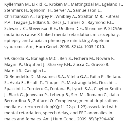
Kyllerman M., Eiklid K., Kroken M., Mattingsdal M., Egeland T.,
Stenmark H., Sjøholm H., Server A., Samuelsson L.,
Christianson A., Tarpey P., Whibley A., Stratton M.R., Futreal
P.A., Teague J., Edkins S., Gecz J., Turner G., Raymond F.L.,
Schwartz C., Stevenson R.E., Undlien D.E., Strømme P. SLC9A6
mutations cause X-linked mental retardation, microcephaly,
epilepsy, and ataxia, a phenotype mimicking Angelman
syndrome. Am J Hum Genet. 2008. 82 (4): 1003-1010.
99. Giorda R., Bonaglia M.C., Beri S., Fichera M., Novara F.,
Magini P., Urquhart J., Sharkey F.H., Zucca C., Grasso R.,
Marelli S., Castiglia L.,
Di Benedetto D., Musumeci S.A., Vitello G.A., Failla P., Reitano
S., Avola E., Bisulli F., Tinuper P., Mastrangelo M., Fiocchi I.,
Spaccini L., Torniero C., Fontana E., Lynch S.A., Clayton-Smith
J., Black G., Jonveaux P., Leheup B., Seri M., Romano C., dalla
Bernardina B., Zuffardi O. Complex segmental duplications
mediate a recurrent dup(X)(p11.22-p11.23) associated with
mental retardation, speech delay, and EEG anomalies in
males and females. Am J Hum Genet. 2009. 85(3):394-400.