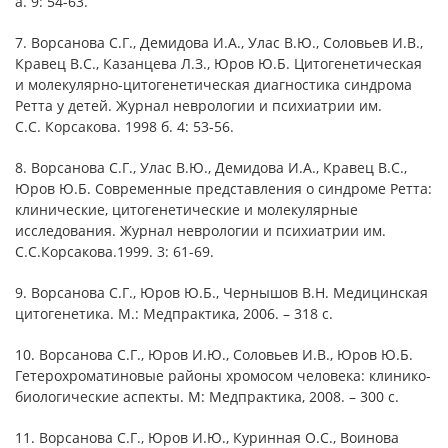
а. 9: 54-63.
7. Ворсанова С.Г., Демидова И.А., Улас В.Ю., Соловьев И.В.,
Кравец B.C., Казанцева Л.З., Юров Ю.Б. Цитогенетическая
и молекулярно-цитогенетическая диагностика синдрома
Ретта у детей. Журнал неврологии и психиатрии им.
С.С. Корсакова. 1998 б. 4: 53-56.
8. Ворсанова С.Г., Улас В.Ю., Демидова И.А., Кравец В.С.,
Юров Ю.Б. Современные представления о синдроме Ретта:
клинические, цитогенетические и молекулярные
исследования. Журнал неврологии и психиатрии им.
С.С.Корсакова.1999. 3: 61-69.
9. Ворсанова С.Г., Юров Ю.Б., Чернышов В.Н. Медицинская
цитогенетика. М.: Медпрактика, 2006. – 318 с.
10. Ворсанова С.Г., Юров И.Ю., Соловьев И.В., Юров Ю.Б.
Гетерохроматиновые районы хромосом человека: клинико-
биологические аспекты. М: Медпрактика, 2008. – 300 с.
11. Ворсанова С.Г., Юров И.Ю., Куринная О.С., Воинова