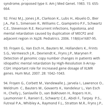
syndrome, proposed type II. Am J Med Genet. 1983. 15: 655-
664.
92. Friez M.J., Jones J.R., Clarkson K., Lubs H., Abuelo D., Bier
J.A., Pai S., Simensen R., Williams C., Giampietro P.F., Schwartz
C.E., Stevenson R.E. Recurrent infections, hypotonia, and
mental retardation caused by duplication of MECP2 and
adjacent region in Xq28. Pediatrics. 2006. 118(6):e1687-95.
93. Froyen G., Van Esch H., Bauters M., Hollanders K., Frints
S.G., Vermeesch J.R., Devriendt K., Fryns J.P., Marynen P.
Detection of genomic copy number changes in patients with
idiopathic mental retardation by High-Resolution X-Array-
CGH: important role for increased gene dosage of XLMR
genes. Hum Mut. 2007. 28: 1042–1043.
94. Froyen G., Corbett M., Vandewalle J., Jarvela I., Lawrence O.,
Meldrum C., Bauters M., Govaerts K., Vandeleur L., Van Esch
H., Chelly J., Sanlaville D., van Bokhoven H., Ropers H.H.,
Laumonnier F., Ranieri E., Schwartz C.E., Abidi F., Tarpey P.S.,
Futreal P.A., Whibley A., Raymond F.L., Stratton M.R., Fryns J.P.,