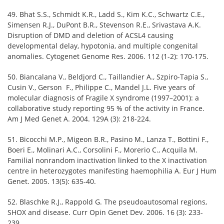
49. Bhat S.S., Schmidt K.R., Ladd S., Kim K.C., Schwartz C.E.,
Simensen R.J., DuPont B.R., Stevenson R.E., Srivastava A.K.
Disruption of DMD and deletion of ACSL4 causing
developmental delay, hypotonia, and multiple congenital
anomalies. Cytogenet Genome Res. 2006. 112 (1-2): 170-175.
50. Biancalana V., Beldjord C., Taillandier A., Szpiro-Tapia S.,
Cusin V., Gerson F., Philippe C., Mandel J.L. Five years of
molecular diagnosis of Fragile X syndrome (1997–2001): a
collaborative study reporting 95 % of the activity in France.
Am J Med Genet A. 2004. 129A (3): 218-224.
51. Bicocchi M.P., Migeon B.R., Pasino M., Lanza T., Bottini F.,
Boeri E., Molinari A.C., Corsolini F., Morerio C., Acquila M.
Familial nonrandom inactivation linked to the X inactivation
centre in heterozygotes manifesting haemophilia A. Eur J Hum
Genet. 2005. 13(5): 635-40.
52. Blaschke R.J., Rappold G. The pseudoautosomal regions,
SHOX and disease. Curr Opin Genet Dev. 2006. 16 (3): 233-
239.