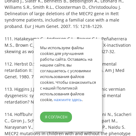
Donald J., Slater K., Bennetts B., Bebbington A., Leonard H.,
Williams S.R., Smith R.L., Cloosterman D., Christodoulou J.
Delineation of large deletions of the MECP2 gene in Rett
syndrome patients, including a familial case with a male
proband. Eur J Hum Genet. 2007. 15: 1218–1229.
111. Hatakeyama C., Anderson C.L., Beever C.L., Peñaherrera
M.S., Brown C.J., Robinson W.P. The dynamics of X-inactivation
Мы используем файлы
skewing as women age. Clin Genet. 2004. 66(4):327-32.
cookies для улучшения
работы сайта. Оставаясь на
112. Herbst D.S., Miller J.R. Nonspecific X-linked mental
нашем сайте, вы
retardation II: the frequency in British Columbia. Am J Med
соглашаетесь с условиями
Genet. 1980. 7: 461–469.
использования файлов
cookies. Чтобы ознакомиться
с нашей Политикой
113. Higgins J.J., Topaloglu H. X-linked oligophrenic vermian
использования файлов
dysgenesis: syndromic vs non-syndromic X-linked mental
cookie,
нажмите здесь
.
retardation? Neurology. 2005. 65: 1346–1347.
114. Hoffbuhr K., Devaney J.M., LaFleur B., Sirianni N., Scacheri
Я СОГЛАСЕН
C., Giron J., Schuette J., Innis J., Marino M., Philippart M.,
Narayanan V., Umansky R., Kronn D., Hoffman E.P., Naidu S.
MECP2 mutations in children with and without the phenotype