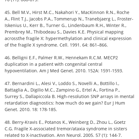
45. Bell M.V., Hirst M.C., Nakahori Y., MacKinnon R.N., Roche
A., Flint T.J., Jacobs P.A., Tommerup N., Tranebjaerg L., Froster-
Iskenius U., Kerr B., Turner G., Lindenbaum R.H., Winter R.,
Prembrey M., Thibodeau S., Davies K.E. Physical mapping
acrossthe fragile X: hypermethylation and clinical expression
of the fragile X syndrome. Cell. 1991. 64: 861–866.
46. Belligni E.F., Palmer R.W., Hennekam R.C.M. MECP2
duplication in a patient with congenital central
hypoventilation. Am J Med Genet. 2010. 152A: 1591-1593.
47. Bernardini L., Alesi V., Loddo S., Novelli A., Bottillo I.,
Battaglia A., Digilio M.C., Zampino G., Ertel A., Fortina P.,
Surrey S., Dallapiccola B. High-resolution SNP arrays in mental
retardation diagnostics: how much do we gain? Eur J Hum
Genet. 2010. 18: 178-185.
48. Berry-Kravis E., Potanos K., Weinberg D., Zhou L., Goetz
C.G. Fragile X-associated tremor/ataxia syndrome in sisters
related to X-inactivation. Ann Neurol. 2005. 57 (1): 144-7.