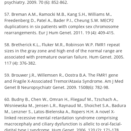
psychiatry. 2009. 70 (6): 852-862.
57. Breman A.M., Ramocki M.B., Kang S.H., Williams M.,
Freedenberg D., Patel A., Bader P.I., Cheung S.W. MECP2
duplications in six patients with complex sex chromosome
rearrangements. Eur J Hum Genet. 2011. 19 (4): 409-415.
58. Bretherick K.L., Fluker M.R., Robinson W.P. FMR1 repeat
sizes in the gray zone and high end of the normal range are
associated with premature ovarian failure. Hum Genet. 2005.
117 (4): 376-382.
59. Brouwer J.R., Willemsen R., Oostra B.A. The FMR1 gene
and Fragile X-Associated Tremor/Ataxia Syndrome. Am J Med
Genet B Neuropsychiatr Genet. 2009. 150B(6): 782-98.
60. Budny B., Chen W., Omran H., Fliegauf M., Tzschach A.,
Wisniewska M., Jensen L.R., Raynaud M., Shoichet S.A., Badura
M., Lenzner S., Latos-Bielenska A., Ropers H.H. A novel X-
linked recessive mental retardation syndrome comprising
macrocephaly and ciliary dysfunction is allelic to oral-facial-
digital type I syndrome. Hum Genet. 2006. 120 (2): 171-178.