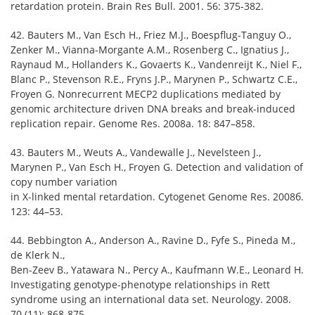
retardation protein. Brain Res Bull. 2001. 56: 375-382.
42. Bauters M., Van Esch H., Friez M.J., Boespflug-Tanguy O.,
Zenker M., Vianna-Morgante A.M., Rosenberg C., Ignatius J.,
Raynaud M., Hollanders K., Govaerts K., Vandenreijt K., Niel F.,
Blanc P., Stevenson R.E., Fryns J.P., Marynen P., Schwartz C.E.,
Froyen G. Nonrecurrent MECP2 duplications mediated by
genomic architecture driven DNA breaks and break-induced
replication repair. Genome Res. 2008а. 18: 847–858.
43. Bauters M., Weuts A., Vandewalle J., Nevelsteen J.,
Marynen P., Van Esch H., Froyen G. Detection and validation of
copy number variation
in X-linked mental retardation. Cytogenet Genome Res. 2008б.
123: 44–53.
44. Bebbington A., Anderson A., Ravine D., Fyfe S., Pineda M.,
de Klerk N.,
Ben-Zeev B., Yatawara N., Percy A., Kaufmann W.E., Leonard H.
Investigating genotype-phenotype relationships in Rett
syndrome using an international data set. Neurology. 2008.
70 (11): 868-875.