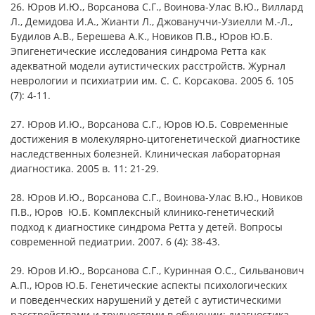
26. Юров И.Ю., Ворсанова С.Г., Воинова-Улас В.Ю., Виллард
Л., Демидова И.А., Жианти Л., Джовануччи-Узиелли М.-Л.,
Будилов А.В., Берешева А.К., Новиков П.В., Юров Ю.Б.
Эпигенетические исследования синдрома Ретта как
адекватной модели аутистических расстройств. Журнал
неврологии и психиатрии им. С. С. Корсакова. 2005 б. 105
(7): 4-11.
27. Юров И.Ю., Ворсанова С.Г., Юров Ю.Б. Современные
достижения в молекулярно-цитогенетической диагностике
наследственных болезней. Клиническая лабораторная
диагностика. 2005 в. 11: 21-29.
28. Юров И.Ю., Ворсанова С.Г., Воинова-Улас В.Ю., Новиков
П.В., Юров Ю.Б. Комплексный клинико-генетический
подход к диагностике синдрома Ретта у детей. Вопросы
современной педиатрии. 2007. 6 (4): 38-43.
29. Юров И.Ю., Ворсанова С.Г., Куринная О.С., Сильванович
А.П., Юров Ю.Б. Генетические аспекты психологических
и поведенческих нарушений у детей с аутистическими
расстройствами и трудностями в обучении: диагностика