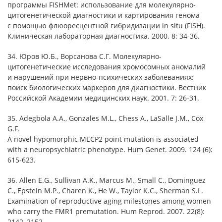
программы FISHMet: использование для молекулярно-
цитогенетической диагностики и картирования генома
с помощью флюоресцентной гибридизации in situ (FISH).
Клиническая лабораторная диагностика. 2000. 8: 34-36.
34. Юров Ю.Б., Ворсанова С.Г. Молекулярно-
цитогенетические исследования хромосомных аномалий
и нарушений при нервно-психических заболеваниях:
поиск биологических маркеров для диагностики. Вестник
Российской Академии медицинских наук. 2001. 7: 26-31.
35. Adegbola A.A., Gonzales M.L., Chess A., LaSalle J.M., Cox
G.F.
A novel hypomorphic MECP2 point mutation is associated
with a neuropsychiatric phenotype. Hum Genet. 2009. 124 (6):
615-623.
36. Allen E.G., Sullivan A.K., Marcus M., Small C., Dominguez
C., Epstein M.P., Charen K., He W., Taylor K.C., Sherman S.L.
Examination of reproductive aging milestones among women
who carry the FMR1 premutation. Hum Reprod. 2007. 22(8):
2142–2152.