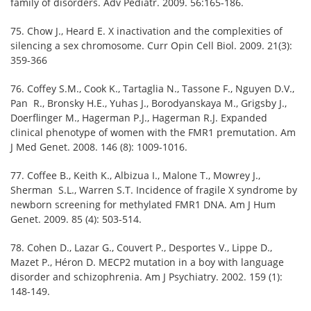
family of disorders. Adv Pediatr. 2009. 56:165-186.
75. Chow J., Heard E. X inactivation and the complexities of
silencing a sex chromosome. Curr Opin Cell Biol. 2009. 21(3):
359-366
76. Coffey S.M., Cook K., Tartaglia N., Tassone F., Nguyen D.V.,
Pan R., Bronsky H.E., Yuhas J., Borodyanskaya M., Grigsby J.,
Doerflinger M., Hagerman P.J., Hagerman R.J. Expanded
clinical phenotype of women with the FMR1 premutation. Am
J Med Genet. 2008. 146 (8): 1009-1016.
77. Coffee B., Keith K., Albizua I., Malone T., Mowrey J.,
Sherman S.L., Warren S.T. Incidence of fragile X syndrome by
newborn screening for methylated FMR1 DNA. Am J Hum
Genet. 2009. 85 (4): 503-514.
78. Cohen D., Lazar G., Couvert P., Desportes V., Lippe D.,
Mazet P., Héron D. MECP2 mutation in a boy with language
disorder and schizophrenia. Am J Psychiatry. 2002. 159 (1):
148-149.