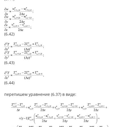
(6.42)
(6.43)
(6.44)
перепишем уравнение (6.37) в виде: