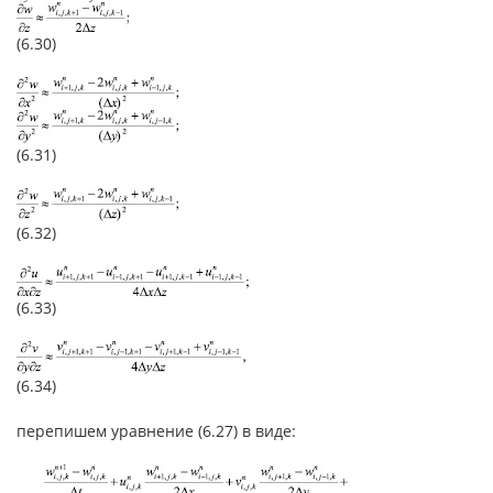
(6.30)
(6.31)
(6.32)
(6.33)
(6.34)
перепишем уравнение (6.27) в виде: