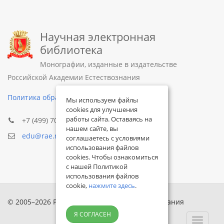
Научная электронная
библиотека
Монографии, изданные в издательстве
Российской Академии Естествознания
Политика обработки персональных данных
Мы используем файлы
cookies для улучшения
работы сайта. Оставаясь на
+7 (499) 705-72-30
нашем сайте, вы
edu@rae.ru
соглашаетесь с условиями
использования файлов
cookies. Чтобы ознакомиться
с нашей Политикой
использования файлов
cookie,
нажмите здесь
.
© 2005–2026 Российская академия естествознания
Я СОГЛАСЕН
Toggle