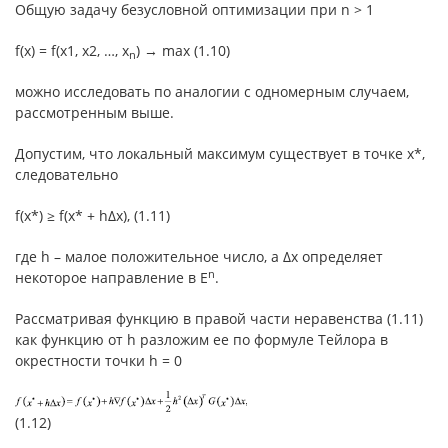
Общую задачу безусловной оптимизации при n > 1
f(x) = f(x1, x2, …, x
) → max (1.10)
n
можно исследовать по аналогии c одномерным случаем,
рассмотренным выше.
Допустим, что локальный максимум существует в точке x*,
следовательно
f(x*) ≥ f(x* + hΔx), (1.11)
где h – малое положительное число, а Δx определяет
n
некоторое направление в Е
.
Рассматривая функцию в правой части неравенства (1.11)
как функцию от h разложим ее по формуле Тейлора в
окрестности точки h = 0
(1.12)