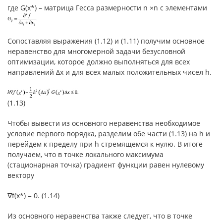
где G(x*) – матрица Гесса размерности n ×n с элементами
Сопоставляя выражения (1.12) и (1.11) получим основное
неравенство для многомерной задачи безусловной
оптимизации, которое должно выполняться для всех
направлений Δx и для всех малых положительных чисел h.
(1.13)
Чтобы вывести из основного неравенства необходимое
условие первого порядка, разделим обе части (1.13) на h и
перейдем к пределу при h стремящемся к нулю. В итоге
получаем, что в точке локального максимума
(стационарная точка) градиент функции равен нулевому
вектору
∇f(x*) = 0. (1.14)
Из основного неравенства также следует, что в точке