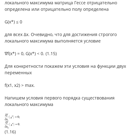
локального максимума матрица Гессе отрицательно
определена или отрицательно полу определена
G(x*) ≤ 0
для всех Δx. Очевидно, что для достижения строгого
локального максимума выполняется условие
∇f(x*) = 0, G(x*) < 0. (1.15)
Для конкретности покажем эти условия на функции двух
переменных
f(x1, x2) > max.
Напишем условия первого порядка существования
локального максимума
(1.16)