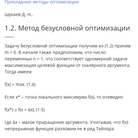
Прикладные методы оптимизации
Шукаев Д. Н.,
1.2. Метод безусловной оптимизации
Задачу безусловной оптимизации получим из (1.2) приняв
m = 0. В начале также предположим, что число
переменных n = 1, что соответствует одномерной задаче
максимизации целевой функции от скалярного аргумента.
Тогда имеем
f(x) > max. (1.4)
Если x* – точка локального максимума f(x), то очевидно
f(x*) ≥ f(x + Δx), (1.5)
где Δx – малое приращение аргумента. Учитывая, что f(x)
непрерывная функция разложим ее в ряд Тейлора