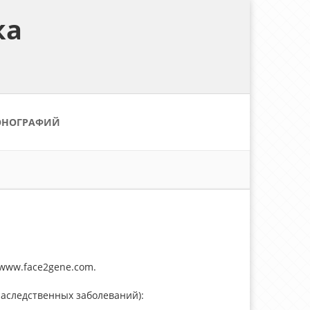
ка
ОНОГРАФИЙ
/www.face2gene.com.
 наследственных заболеваний):