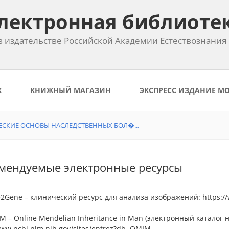
лектронная библиоте
 издательстве Российской Академии Естествознания
К
КНИЖНЫЙ МАГАЗИН
ЭКСПРЕСС ИЗДАНИЕ М
СКИЕ ОСНОВЫ НАСЛЕДСТВЕННЫХ БОЛ�...
мендуемые электронные ресурсы
e2Gene – клинический ресурс для анализа изображений: https:/
M – Online Mendelian Inheritance in Man (электронный каталог
www.ncbi.nlm.nih.gov/sites/entrez?db=OMIM.