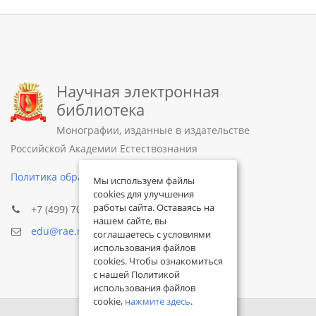
Научная электронная
библиотека
Монографии, изданные в издательстве
Российской Академии Естествознания
Политика обработки персональных данных
Мы используем файлы
cookies для улучшения
работы сайта. Оставаясь на
+7 (499) 705-72-30
нашем сайте, вы
edu@rae.ru
соглашаетесь с условиями
использования файлов
cookies. Чтобы ознакомиться
с нашей Политикой
использования файлов
cookie,
нажмите здесь
.