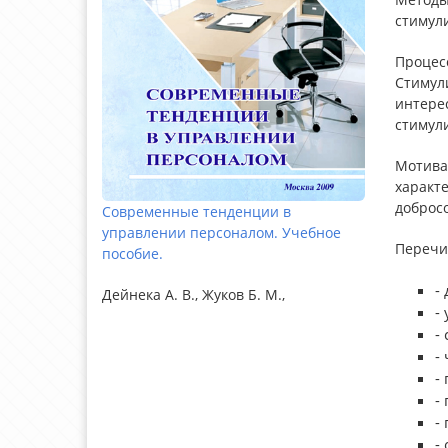
стимул
Процес
Стимул
интерес
стимули
Мотива
характе
добросо
Современные тенденции в
управлении персоналом. Учебное
Перечи
пособие.
-
Дейнека А. В., Жуков Б. М.,
-
-
-
-
-
-
-