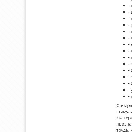
-
-
-
-
-
-
-
-
-
-
-
-
-
-
-
Стимул
стимул
«матери
признан
труда.