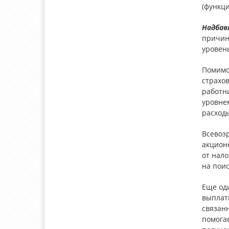
(функци
Надбав
причин
уровень
Помимо
страхов
работни
уровне
расход
Всевоз
акцион
от нал
на пои
Еще од
выплаты
связан
помогае