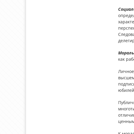
Социал
опреде
характ
перспе
Следова
делегир
Мораль
как ра
Личное
высшем
подписи
юбилей
Публич
многоти
отличи
ценным
К морал