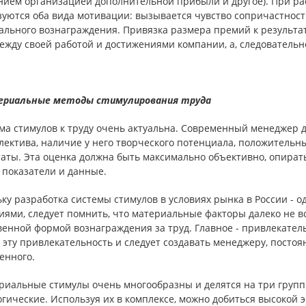
нием организацией дополнительной прибыли и другое). При ра
зуются оба вида мотивации: вызывается чувство сопричастнос
ального вознаграждения. Привязка размера премий к результат
ежду своей работой и достижениями компании, а, следовательн
риальные методы стимулирования труда
ма стимулов к труду очень актуальна. Современный менеджер 
лектива, наличие у него творческого потенциала, положительны
аты. Эта оценка должна быть максимально объективно, опирать
 показатели и данные.
ку разработка системы стимулов в условиях рынка в России - 
ями, следует помнить, что материальные факторы далеко не вс
енной формой вознаграждения за труд. Главное - привлекательн
эту привлекательность и следует создавать менеджеру, постоя
енного.
риальные стимулы очень многообразны и делятся на три групп
гические. Используя их в комплексе, можно добиться высокой 