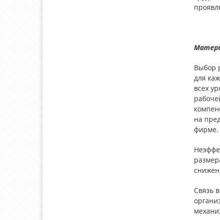
проявл
Матери
Выбор 
для ка
всех у
рабоче
компен
на пре
фирме.
Неэффе
размера
снижени
Связь 
органи
механи