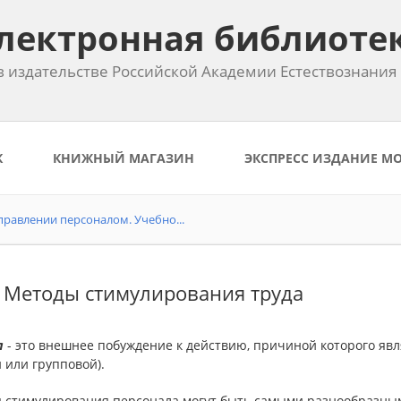
лектронная библиоте
 издательстве Российской Академии Естествознания
К
КНИЖНЫЙ МАГАЗИН
ЭКСПРЕСС ИЗДАНИЕ М
равлении персоналом. Учебно...
. Методы стимулирования труда
л
- это внешнее побуждение к действию, причиной которого яв
 или групповой).
 стимулирования персонала могут быть самыми разнообразным