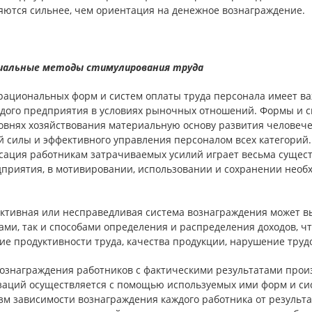
яются сильнее, чем ориентация на денежное вознаграждение.
альные методы стимулирования труда
рациональных форм и систем оплаты труда персонала имеет в
ждого предприятия в условиях рыночных отношений. Формы и с
ровнях хозяйствования материальную основу развития человече
й силы и эффективного управления персоналом всех категорий.
сация работникам затрачиваемых усилий играет весьма сущес
дприятия, в мотивировании, использовании и сохранении необ
ктивная или несправедливая система вознаграждения может вы
ми, так и способами определения и распределения доходов, чт
е продуктивности труда, качества продукции, нарушение труд
вознаграждения работников с фактическими результатами прои
заций осуществляется с помощью используемых ими форм и си
зм зависимости вознаграждения каждого работника от результа