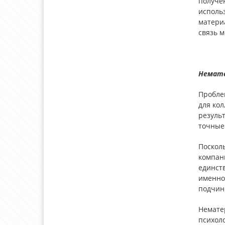
получе
исполь
матери
связь м
Немате
Пробле
для кол
результ
точные
Посколь
компани
единств
именно 
подчин
Немате
психоло