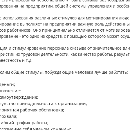
ирования на предприятии, общей системы управления и особен
с использования различных стимулов для мотивирования люде
ирование выполняет на предприятии важную роль действенных
ов работников. Оно принципиально отличается от мотивировани
рование - это одно из средств, с помощью которого может осу
ция и стимулирование персонала оказывают значительное влия
ристик их трудовой деятельности, как качество работы, результ
вестность и т.д.
слим общие стимулы, побуждающие человека лучше работать:
 деньги;
 уважение;
 самоутверждение;
 чувство принадлежности к организации;
 приятная рабочая обстановка;
 похвала;
 гибкий график работы;
 осознание себя членом команды;