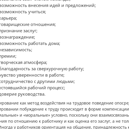
 возможность внесения идей и предложений;
 возможность учиться;
 карьера;
 товарищеские отношения;
 признание заслуг;
 вознаграждение;
 возможность работать дома;
 независимость;
 премии;
 творческая атмосфера;
 благодарность за сверхурочную работу;
 чувство уверенности в работе;
 сотрудничество с другими людьми;
 устоявшийся рабочий процесс;
 доверие руководства.
ирование как метод воздействия на трудовое поведение опосре
ировании побуждение к труду происходит в форме компенсации 
альные» и «моральные» условно, поскольку они взаимосвязаны
ия по отношению к работнику и как оценка его заслуг, а не т
 Иногда у работников ориентация на общение, принадлежность 