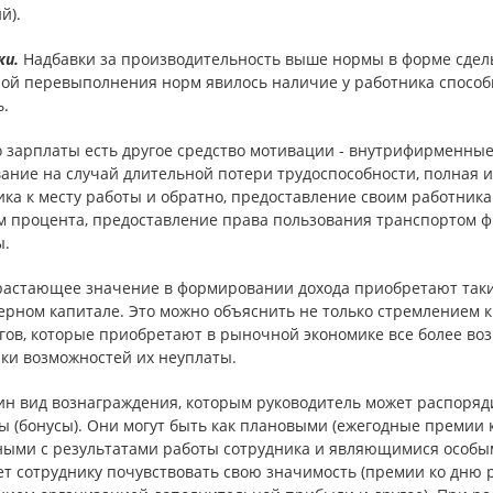
й).
ки.
Надбавки за производительность выше нормы в форме сдельн
ой перевыполнения норм явилось наличие у работника способ
.
 зарплаты есть другое средство мотивации - внутрифирменные 
ание на случай длительной потери трудоспособности, полная и
ка к месту работы и обратно, предоставление своим работника
м процента, предоставление права пользования транспортом ф
ы.
растающее значение в формировании дохода приобретают такие
ерном капитале. Это можно объяснить не только стремлением к
огов, которые приобретают в рыночной экономике все более во
ски возможностей их неуплаты.
ин вид вознаграждения, которым руководитель может распоряд
 (бонусы). Они могут быть как плановыми (ежегодные премии к
ными с результатами работы сотрудника и являющимися особым
т сотруднику почувствовать свою значимость (премии ко дню 