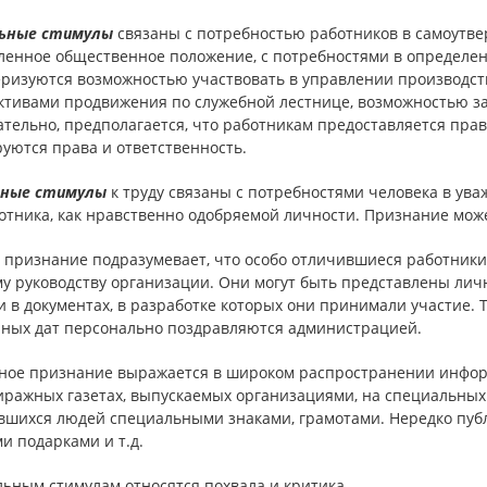
ьные стимулы
связаны с потребностью работников в самоутве
ленное общественное положение, с потребностями в определен
еризуются возможностью участвовать в управлении производст
ктивами продвижения по служебной лестнице, возможностью з
тельно, предполагается, что работникам предоставляется пра
уются права и ответственность.
ные стимулы
к труду связаны с потребностями человека в ува
ботника, как нравственно одобряемой личности. Признание мо
 признание подразумевает, что особо отличившиеся работники
у руководству организации. Они могут быть представлены лич
 в документах, в разработке которых они принимали участие. 
ных дат персонально поздравляются администрацией.
ное признание выражается в широком распространении инфор
ражных газетах, выпускаемых организациями, на специальных с
вшихся людей специальными знаками, грамотами. Нередко пуб
и подарками и т.д.
ьным стимулам относятся похвала и критика.