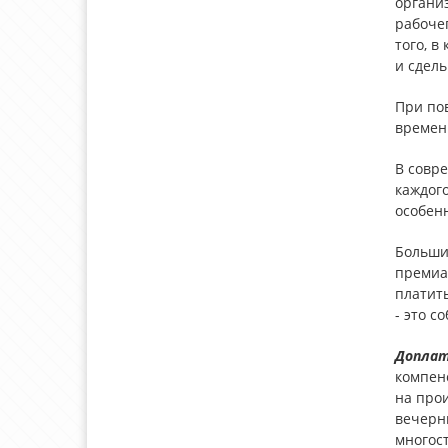
органи
рабоче
того, в
и сдел
При по
времени
В совр
каждого
особенн
Больши
премиал
платить
- это с
Доплат
компенс
на про
вечерн
многос