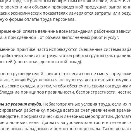
зации труд, затраченный конкретным исполнителем, может быт
го времени или объемом произведенной продукции, выполненны
 каких экономических показателях измеряются затраты или рез
ьную формы оплаты труда персонала.
временной оплате величина вознаграждения работника зависит
, а при сдельной - от объема выполненных работ и услуг.
еменной практике часто используются смешанные системы зара
 работника зависит от результатов работы группы (как правило
остей (постоянная, должностной оклад).
нство руководителей считает, что, если они не смогут предло
ьные, люди будут лениться, не чувствуя достаточных стимулов. 
 высокие оклады, а о том, чтобы обеспечить своим сотрудник
облюдение принципов правильности, беспристрастности, честно
ы за условия труда
.
Неблагоприятные условия труда, если их 
ироваться работнику, прежде всего за счет увеличения време
изводстве, профилактических и лечебных мероприятий. Доплаты
ие и ночные смены. Доплаты за уровень занятости в течение 
таночников, наладчиков и ремонтного персонала. Также допла