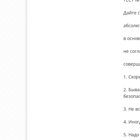
Дайте 
абсолют
в основ
не согл
соверше
1. Скор
2. Быва
безопас
3. Не в
4. Ино
5. Надо