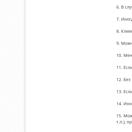
6. В сл
7. Иног
8. Кли
9. Можн
10. Мен
11. Есл
12. Бе
13. Есл
14. Ин
15. Мож
т.п.), 