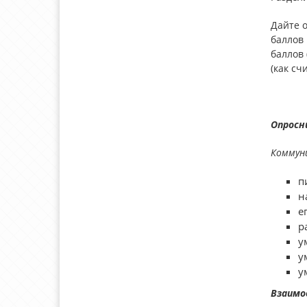
Дайте 
баллов 
баллов 
(как сч
Опросн
Коммун
п
н
е
р
у
у
у
Взаимо