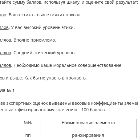
айте сумму баллов, используя шкалу, и оцените свой результат
лов
. Ваша этика - выше всяких похвал.
ллов
. У вас высокий уровень этики.
аллов
. Вполне приемлемо.
аллов
. Средний этический уровень.
аллов
. Необходимо Ваше моральное совершенствование.
лов и выше
. Как бы не упасть в пропасть.
ИЕ № 1
ове экспертных оценок выведены весовые коэффициенты элемен
енные к фиксированному значению - 100 баллов.
№№
Наименование элемента
пп
ранжирования