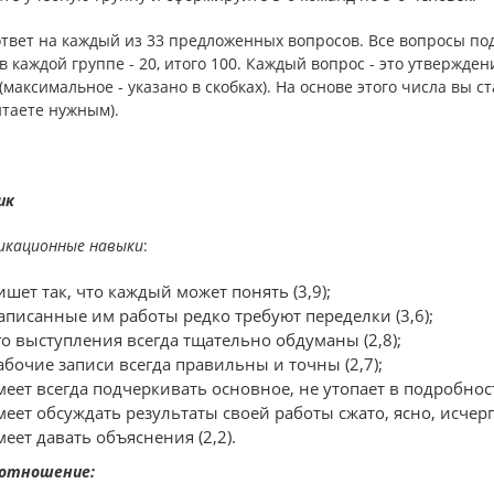
ответ на каждый из 33 предложенных вопросов. Все вопросы по
в каждой группе - 20, итого 100. Каждый вопрос - это утвержд
(максимальное - указано в скобках). На основе этого числа вы ст
итаете нужным).
ик
икационные навыки
:
ишет так, что каждый может понять (3,9);
аписанные им работы редко требуют переделки (3,6);
го выступления всегда тщательно обдуманы (2,8);
абочие записи всегда правильны и точны (2,7);
меет всегда подчеркивать основное, не утопает в подробностя
меет обсуждать результаты своей работы сжато, ясно, исчер
меет давать объяснения (2,2).
отношение: