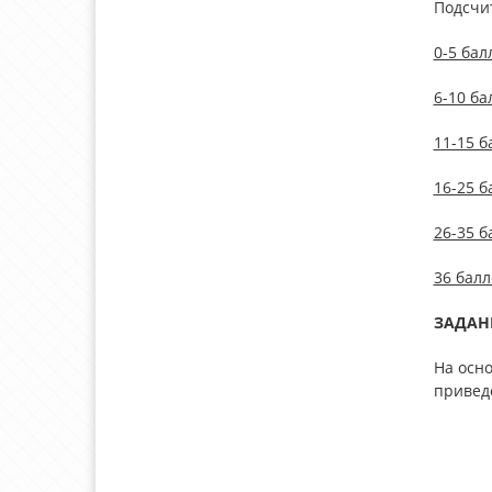
Подсчит
0-5 бал
6-10 ба
11-15 б
16-25 б
26-35 б
36 бал
ЗАДАН
На осн
привед