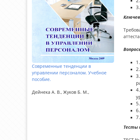
2
3
Ключев
Требов
аттеста
Вопрос
1
Современные тенденции в
2
управлении персоналом. Учебное
3
пособие.
р
4
Дейнека А. В., Жуков Б. М.,
у
5
6
7
Тесты 
ТЕСТ №