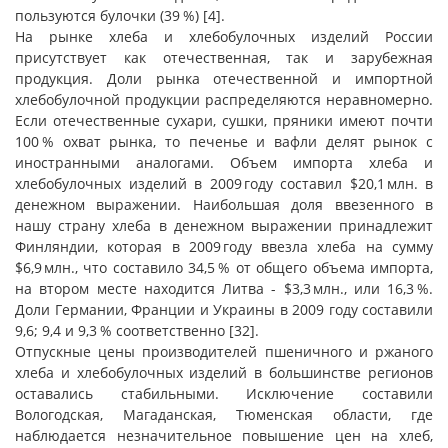
пользуются булочки (39 %) [4].
На рынке хлеба и хлебобулочных изделий России
присутствует как отечественная, так и зарубежная
продукция. Доли рынка отечественной и импортной
хлебобулочной продукции распределяются неравномерно.
Если отечественные сухари, сушки, пряники имеют почти
100 % охват рынка, то печенье и вафли делят рынок с
иностранными аналогами. Объем импорта хлеба и
хлебобулочных изделий в 2009 году составил $20,1 млн. в
денежном выражении. Наибольшая доля ввезенного в
нашу страну хлеба в денежном выражении принадлежит
Финляндии, которая в 2009 году ввезла хлеба на сумму
$6,9 млн., что составило 34,5 % от общего объема импорта,
на втором месте находится Литва - $3,3 млн., или 16,3 %.
Доли Германии, Франции и Украины в 2009 году составили
9,6; 9,4 и 9,3 % соответственно [32].
Отпускные цены производителей пшеничного и ржаного
хлеба и хлебобулочных изделий в большинстве регионов
оставались стабильными. Исключение составили
Вологодская, Магаданская, Тюменская области, где
наблюдается незначительное повышение цен на хлеб,