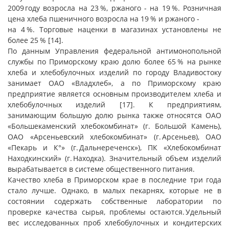
2009 году возросла на 23 %, ржаного - на 19 %. Розничная
цена хлеба пшеничного возросла на 19 % и ржаного -
на 4 %. Торговые наценки в магазинах установлены не
более 25 % [14].
По данным Управления федеральной антимонопольной
службы по Приморскому краю долю более 65 % на рынке
хлеба и хлебобулочных изделий по городу Владивостоку
занимает ОАО «Владхлеб», а по Приморскому краю
предприятие является основным производителем хлеба и
хлебобулочных изделий [17]. К предприятиям,
занимающим большую долю рынка также относятся ОАО
«Большекаменский хлебокомбинат» (г. Большой Камень),
ОАО «Арсеньевский хлебокомбинат» (г. Арсеньев), ОАО
«Пекарь и К°» (г. Дальнереченск»), ПК «Хлебокомбинат
Находкинский» (г. Находка). Значительный объем изделий
вырабатывается в системе общественного питания.
Качество хлеба в Приморском крае в последние три года
стало лучше. Однако, в малых пекарнях, которые не в
состоянии содержать собственные лаборатории по
проверке качества сырья, проблемы остаются. Удельный
вес исследованных проб хлебобулочных и кондитерских