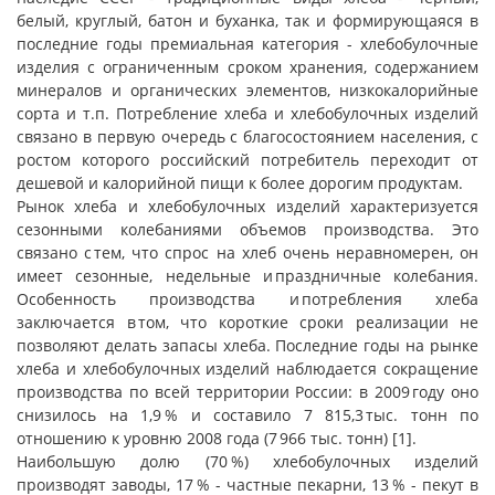
белый, круглый, батон и буханка, так и формирующаяся в
последние годы премиальная категория - хлебобулочные
изделия с ограниченным сроком хранения, содержанием
минералов и органических элементов, низкокалорийные
сорта и т.п. Потребление хлеба и хлебобулочных изделий
связано в первую очередь с благосостоянием населения, с
ростом которого российский потребитель переходит от
дешевой и калорийной пищи к более дорогим продуктам.
Рынок хлеба и хлебобулочных изделий характеризуется
сезонными колебаниями объемов производства. Это
связано с тем, что спрос на хлеб очень неравномерен, он
имеет сезонные, недельные и праздничные колебания.
Особенность производства и потребления хлеба
заключается в том, что короткие сроки реализации не
позволяют делать запасы хлеба. Последние годы на рынке
хлеба и хлебобулочных изделий наблюдается сокращение
производства по всей территории России: в 2009 году оно
снизилось на 1,9 % и составило 7 815,3 тыс. тонн по
отношению к уровню 2008 года (7 966 тыс. тонн) [1].
Наибольшую долю (70 %) хлебобулочных изделий
производят заводы, 17 % - частные пекарни, 13 % - пекут в