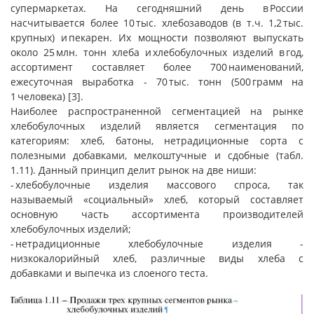
супермаркетах. На сегодняшний день в России
насчитывается более 10 тыс. хлебозаводов (в т.ч. 1,2 тыс.
крупных) и пекарен. Их мощности позволяют выпускать
около 25 млн. тонн хлеба и хлебобулочных изделий в год,
ассортимент составляет более 700 наименований,
ежесуточная выработка - 70 тыс. тонн (500 грамм на
1 человека) [3].
Наиболее распространенной сегментацией на рынке
хлебобулочных изделий является сегментация по
категориям: хлеб, батоны, нетрадиционные сорта с
полезными добавками, мелкоштучные и сдобные (табл.
1.11). Данный принцип делит рынок на две ниши:
- хлебобулочные изделия массового спроса, так
называемый «социальный» хлеб, который составляет
основную часть ассортимента производителей
хлебобулочных изделий;
- нетрадиционные хлебобулочные изделия -
низкокалорийный хлеб, различные виды хлеба с
добавками и выпечка из слоеного теста.