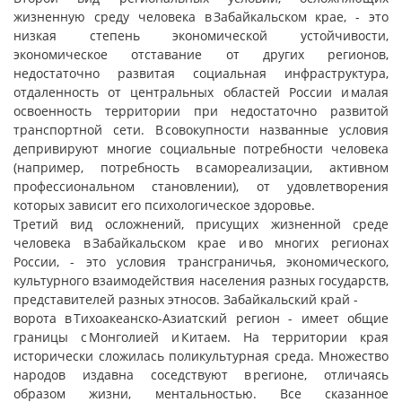
жизненную среду человека в Забайкальском крае, - это
низкая степень экономической устойчивости,
экономическое отставание от других регионов,
недостаточно развитая социальная инфраструктура,
отдаленность от центральных областей России и малая
освоенность территории при недостаточно развитой
транспортной сети. В совокупности названные условия
депривируют многие социальные потребности человека
(например, потребность в самореализации, активном
профессиональном становлении), от удовлетворения
которых зависит его психологическое здоровье.
Третий вид осложнений, присущих жизненной среде
человека в Забайкальском крае и во многих регионах
России, - это условия трансграничья, экономического,
культурного взаимодействия населения разных государств,
представителей разных этносов. Забайкальский край -
ворота в Тихоакеанско-Азиатский регион - имеет общие
границы с Монголией и Китаем. На территории края
исторически сложилась поликультурная среда. Множество
народов издавна соседствуют в регионе, отличаясь
образом жизни, ментальностью. Все сказанное