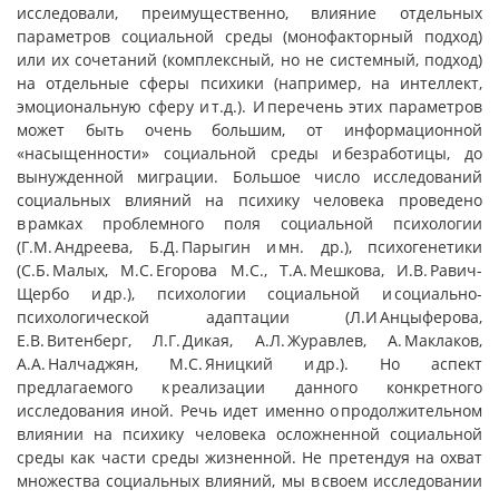
исследовали, преимущественно, влияние отдельных
параметров социальной среды (монофакторный подход)
или их сочетаний (комплексный, но не системный, подход)
на отдельные сферы психики (например, на интеллект,
эмоциональную сферу и т.д.). И перечень этих параметров
может быть очень большим, от информационной
«насыщенности» социальной среды и безработицы, до
вынужденной миграции. Большое число исследований
социальных влияний на психику человека проведено
в рамках проблемного поля социальной психологии
(Г.М. Андреева, Б.Д. Парыгин и мн. др.), психогенетики
(С.Б. Малых, М.С. Егорова М.С., Т.А. Мешкова, И.В. Равич-
Щербо и др.), психологии социальной и социально-
психологической адаптации (Л.И Анцыферова,
Е.В. Витенберг, Л.Г. Дикая, А.Л. Журавлев, А. Маклаков,
А.А. Налчаджян, М.С. Яницкий и др.). Но аспект
предлагаемого к реализации данного конкретного
исследования иной. Речь идет именно о продолжительном
влиянии на психику человека осложненной социальной
среды как части среды жизненной. Не претендуя на охват
множества социальных влияний, мы в своем исследовании