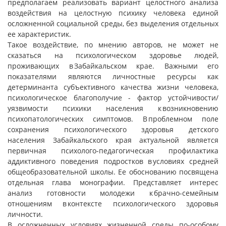
предполагаем реализовать вариант целостного анализа
воздействия на целостную психику человека единой
осложненной социальной среды, без выделения отдельных
ее характеристик.
Такое воздействие, по мнению авторов, не может не
сказаться на психологическом здоровье людей,
проживающих в Забайкальском крае. Важными его
показателями являются личностные ресурсы как
детерминанта субъективного качества жизни человека,
психологическое благополучие - фактор устойчивости/
уязвимости психики населения к возникновению
психопатологических симптомов. В проблемном поле
сохранения психологического здоровья детского
населения Забайкальского края актуальной является
первичная психолого-педагогическая профилактика
аддиктивного поведения подростков в условиях средней
общеобразовательной школы. Ее обоснованию посвящена
отдельная глава монографии. Представляет интерес
анализ готовности молодежи к брачно-семейным
отношениям в контексте психологического здоровья
личности.
В осложненных условиях жизненной среды по-особому