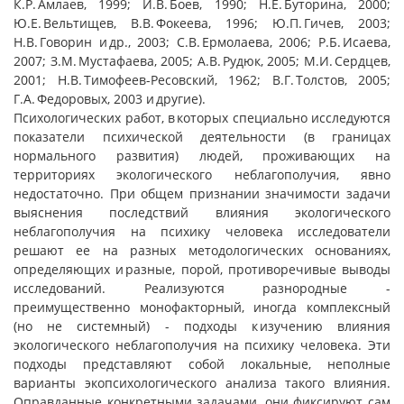
К.Р. Амлаев, 1999; И.В. Боев, 1990; Н.Е. Буторина, 2000;
Ю.Е. Вельтищев, В.В. Фокеева, 1996; Ю.П. Гичев, 2003;
Н.В. Говорин и др., 2003; С.В. Ермолаева, 2006; Р.Б. Исаева,
2007; З.М. Мустафаева, 2005; А.В. Рудюк, 2005; М.И. Сердцев,
2001; Н.В. Тимофеев-Ресовский, 1962; В.Г. Толстов, 2005;
Г.А. Федоровых, 2003 и другие).
Психологических работ, в которых специально исследуются
показатели психической деятельности (в границах
нормального развития) людей, проживающих на
территориях экологического неблагополучия, явно
недостаточно. При общем признании значимости задачи
выяснения последствий влияния экологического
неблагополучия на психику человека исследователи
решают ее на разных методологических основаниях,
определяющих и разные, порой, противоречивые выводы
исследований. Реализуются разнородные -
преимущественно монофакторный, иногда комплексный
(но не системный) - подходы к изучению влияния
экологического неблагополучия на психику человека. Эти
подходы представляют собой локальные, неполные
варианты экопсихологического анализа такого влияния.
Оправданные конкретными задачами, они фиксируют сам