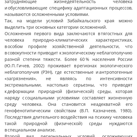
затрудняющие жизнедеятельность человека
и обусловливающие специфику адаптационных процессов,
называются осложненными условиями.
Так, на модели условий Забайкальского края можно
выделить три основных категории осложнений.
Осложнения первого вида заключаются в тягостных для
человека природно-климатических характеристиках,
в особом профиле хозяйственной деятельности, что
в совокупности приводит к экологическому неблагополучию
разной степени тяжести. Более 60 % населения России
(Ю.П. Гичев, 2002) проживает в регионах экологического
неблагополучия (РЭН), где естественные и антропогенные
«загрязнения», не являясь по интенсивности
экстремальными, настолько серьезны, что приводят
к деформации природной (физической) среды, которая
наряду с социальными условиями составляет жизненную
среду человека. Она становится неадекватной его
генофенотипическим свойствам (В.П. Казначеев, 1980).
Последствия длительного воздействия на психику человека
такой природной (физической) среды нуждаются
в специальном анализе.
Второй вид региональных условий, осложняющих