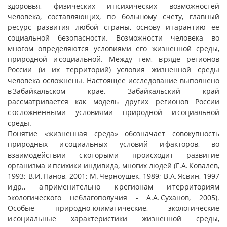
здоровья, физических и психических возможностей
человека, составляющих, по большому счету, главный
ресурс развития любой страны, основу и гарантию ее
социальной безопасности. Возможности человека во
многом определяются условиями его жизненной среды,
природной и социальной. Между тем, в ряде регионов
России (и их территорий) условия жизненной среды
человека осложнены. Настоящее исследование выполнено
в Забайкальском крае. Забайкальский край
рассматривается как модель других регионов России
с осложненными условиями природной и социальной
среды.
Понятие «жизненная среда» обозначает совокупность
природных и социальных условий и факторов, во
взаимодействии с которыми происходит развитие
организма и психики индивида, многих людей (Г.А. Ковалев,
1993; В.И. Панов, 2001; М. Черноушек, 1989; В.А. Ясвин, 1997
и др., а применительно к регионам и территориям
экологического неблагополучия - А.А. Суханов, 2005).
Особые природно-климатические, экологические
и социальные характеристики жизненной среды,