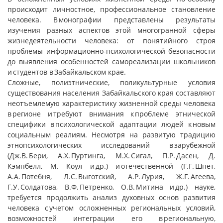
происходит личностное, профессиональное становление
человека. В монографии представлены результаты
изучения разных аспектов этой многогранной сферы
жизнедеятельности человека: от понятийного строя
проблемы информационно-психологической безопасности
до выявления особенностей самореализации школьников
и студентов в Забайкальском крае.
Сложные, полиэтнические, поликультурные условия
существования населения Забайкальского края составляют
неотъемлемую характеристику жизненной среды человека
в регионе и требуют внимания к проблеме этнической
специфики в психологической адаптации людей к новым
социальным реалиям. Несмотря на развитую традицию
этнопсихологических исследований в зарубежной
(Дж.В. Бери, А.Х. Пуртинга, М.Х. Сигал, П.Р. Дасен, Д.
Кэмпбелл, М. Коул и др.) и отечественной (Г.Г. Шпет,
А.А. Потебня, Л.С. Выготский, А.Р. Лурия, Ж.Г. Агеева,
Г.У. Солдатова, В.Ф. Петренко, О.В. Митина и др.) науке,
требуется продолжить анализ духовных основ развития
человека с учетом осложненных региональных условий,
возможностей интеграции его в региональную,