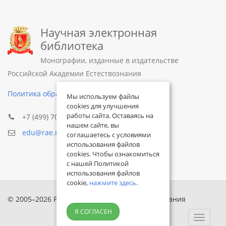
Научная электронная
библиотека
Монографии, изданные в издательстве
Российской Академии Естествознания
Политика обработки персональных данных
Мы используем файлы
cookies для улучшения
работы сайта. Оставаясь на
+7 (499) 705-72-30
нашем сайте, вы
edu@rae.ru
соглашаетесь с условиями
использования файлов
cookies. Чтобы ознакомиться
с нашей Политикой
использования файлов
cookie,
нажмите здесь
.
© 2005–2026 Российская академия естествознания
Я СОГЛАСЕН
Toggle