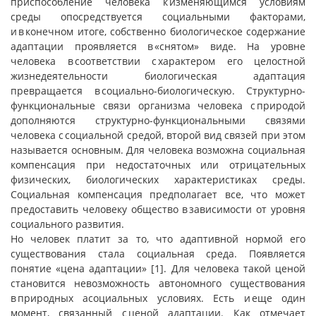
приспособление человека к изменяющимся условиям
среды опосредствуется социальными факторами,
и в конечном итоге, собственно биологическое содержание
адаптации проявляется в «снятом» виде. На уровне
человека в соответствии с характером его целостной
жизнедеятельности биологическая адаптация
превращается в социально-биологическую. Структурно-
функциональные связи организма человека с природой
дополняются структурно-функциональными связями
человека с социальной средой, второй вид связей при этом
называется основным. Для человека возможна социальная
компенсация при недостаточных или отрицательных
физических, биологических характеристиках среды.
Социальная компенсация предполагает все, что может
предоставить человеку общество в зависимости от уровня
социального развития.
Но человек платит за то, что адаптивной нормой его
существования стала социальная среда. Появляется
понятие «цена адаптации» [1]. Для человека такой ценой
становится невозможность автономного существования
в природных асоциальных условиях. Есть и еще один
момент, связанный с ценой адаптации. Как отмечает