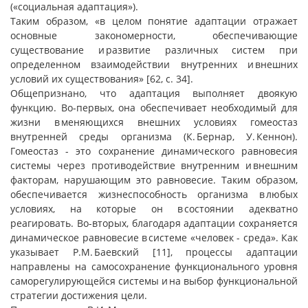
(«социальная адаптация»).
Таким образом, «в целом понятие адаптации отражает
основные закономерности, обеспечивающие
существование и развитие различных систем при
определенном взаимодействии внутренних и внешних
условий их существования» [62, с. 34].
Общепризнано, что адаптация выполняет двоякую
функцию. Во-первых, она обеспечивает необходимый для
жизни в меняющихся внешних условиях гомеостаз
внутренней среды организма (К. Бернар, У. Кеннон).
Гомеостаз - это сохранение динамического равновесия
системы через противодействие внутренним и внешним
факторам, нарушающим это равновесие. Таким образом,
обеспечивается жизнеспособность организма в любых
условиях, на которые он в состоянии адекватно
реагировать. Во-вторых, благодаря адаптации сохраняется
динамическое равновесие в системе «человек - среда». Как
указывает Р.М. Баевский [11], процессы адаптации
направлены на самосохранение функционального уровня
саморегулирующейся системы и на выбор функциональной
стратегии достижения цели.