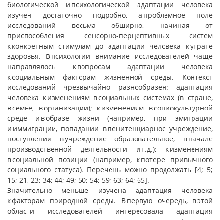
биологической и психологической адаптации человека
изучен достаточно подробно, а проблемное поле
исследований весьма обширно, начиная от
приспособления сенсорно-перцептивных систем
к конкретным стимулам до адаптации человека к утрате
здоровья. В психологии внимание исследователей чаще
направлялось к вопросам адаптации человека
к социальным факторам жизненной среды. Контекст
исследований чрезвычайно разнообразен: адаптация
человека к изменениям в социальных системах (в стране,
в семье, в организации); к изменениям в социокультурной
среде и в образе жизни (например, при эмиграции
и иммиграции, попадании в пенитенциарное учреждение,
поступлении в учреждение образовательное, в начале
производственной деятельности и т.д.); к изменениям
в социальной позиции (например, к потере привычного
социального статуса). Перечень можно продолжать [4; 5;
15; 21; 23; 34; 44; 49; 50; 54; 59; 63; 64; 65].
Значительно меньше изучена адаптация человека
к факторам природной среды. В первую очередь, в этой
области исследователей интересовала адаптация