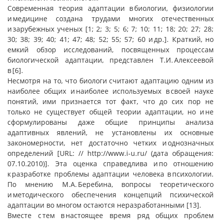
Современная теория адаптации в биологии, физиологии
и медицине создана трудами многих отечественных
и зарубежных ученых [1; 2; 3; 5; 6; 7; 10; 11; 18; 20; 27; 28;
30; 38; 39; 40; 41; 47; 48; 52; 55; 57; 60 и др.]. Краткий, но
емкий обзор исследований, посвященных процессам
биологической адаптации, представлен Т.И. Алексеевой
в [6].
Несмотря на то, что биологи считают адаптацию одним из
наиболее общих и наиболее используемых в своей науке
понятий, ими признается тот факт, что до сих пор не
только не существует общей теории адаптации, но и не
сформулированы даже общие принципы анализа
адаптивных явлений, не установлены их основные
закономерности, нет достаточно четких и однозначных
определений [URL: // http://www.i-u.ru/ (дата обращения:
07.10.2010)]. Эта оценка справедлива и по отношению
к разработке проблемы адаптации человека в психологии.
По мнению М.А. Беребина, вопросы теоретического
и методического обеспечения концепций психической
адаптации во многом остаются неразработанными [13].
Вместе с тем в настоящее время ряд общих проблем