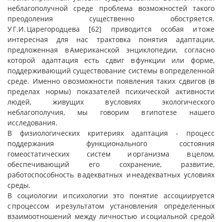
неблагополучной среде проблема возможностей такого
преодоления существенно обостряется.
У Г.И. Царегородцева [62] приводится особая и тоже
интересная для нас трактовка понятия адаптации,
предложенная в Американской энциклопедии, согласно
которой адаптация есть сдвиг в функции или форме,
поддерживающий существование системы в определенной
среде. Именно о возможности появления таких сдвигов (в
пределах нормы) показателей психической активности
людей, живущих в условиях экологического
неблагополучия, мы говорим в гипотезе нашего
исследования.
В физиологических критериях адаптация - процесс
поддержания функционального состояния
гомеостатических систем и организма в целом,
обеспечивающий его сохранение, развитие,
работоспособность в адекватных и неадекватных условиях
среды.
В социологии и психологии это понятие ассоциируется
с процессом и результатом установления определенных
взаимоотношений между личностью и социальной средой