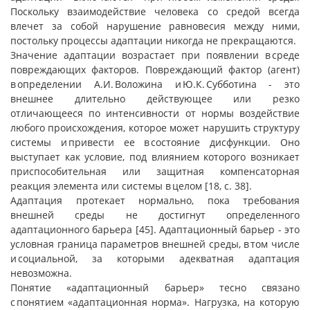
Поскольку взаимодействие человека со средой всегда
влечет за собой нарушение равновесия между ними,
постольку процессы адаптации никогда не прекращаются.
Значение адаптации возрастает при появлении в среде
повреждающих факторов. Повреждающий фактор (агент)
в определении А.И. Воложина и Ю.К. Субботина - это
внешнее длительно действующее или резко
отличающееся по интенсивности от нормы воздействие
любого происхождения, которое может нарушить структуру
системы и привести ее в состояние дисфункции. Оно
выступает как условие, под влиянием которого возникает
приспособительная или защитная компенсаторная
реакция элемента или системы в целом [18, с. 38].
Адаптация протекает нормально, пока требования
внешней среды не достигнут определенного
адаптационного барьера [45]. Адаптационный барьер - это
условная граница параметров внешней среды, в том числе
и социальной, за которыми адекватная адаптация
невозможна.
Понятие «адаптационный барьер» тесно связано
с понятием «адаптационная норма». Нагрузка, на которую