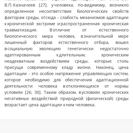
В.П. Казначеев [27], у человека, по-видимому, возникло
определенное несоответствие биологических свойств
факторам среды, отсюда - слабость механизмов адаптации
к хронической экстриме и распространенная хроническая
травматизация. В отличие от естественного
биологического мира человек, в значительной мере
лишенный факторов естественного отбора, вошел
в социальную эволюцию генетически недостаточно
адаптированным к длительным, хроническим
неадекватным воздействиям среды, которые столь
присущи современному кладу жизни. Наконец, цена
адаптации - это особое напряжение управляющих систем,
которое необходимо для обеспечения адаптационной
деятельности человека в отклоняющихся от нормы
условиях [26; 30]. Таким образом, в условиях хронических
негативных воздействий природной (физической) среды
возрастает цена адаптации к ним человека.