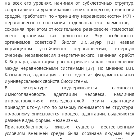
на всех его уровнях, начиная от субклеточных структур,
сопротивляется уравниванию своих процессов, с внешней
средой, «работает» по «принципу неравновесности» [47] -
неравновесного состояния отдельных его элементов, -
сохраняя при этом относительное равновесие (гомеостаз)
всего организма как целостности. Эту особенность
организмов советский биолог Э.С. Бауэр [12] назвал
«принципом устойчивого неравновесия», в первую
очередь неравновесия энергетического. Начиная с работ
К. Бернара, адаптация рассматривается как соотношение
между неравновесными системами [37]. По мнению В.П.
Казначеева, адаптация - есть одно из фундаментальных
и универсальных свойств биосистемы.
В литературе подчеркивается сложность
и многоплановость адаптации человека. Различия
в представлениях исследователей о сути адаптации
приводят к тому, что по-разному понимается ее структура,
по-разному описывается процесс адаптации, выделяются
разные виды, формы, механизмы.
Приспособленность живых существ к естественным
условиям внешней среды была осознана людьми ещё