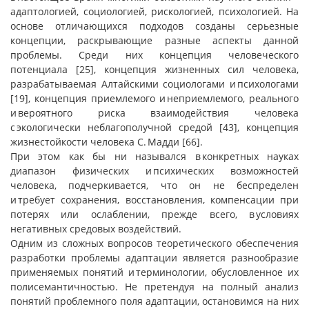
адаптологией, социологией, рискологией, психологией. На
основе отличающихся подходов созданы серьезные
концепции, раскрывающие разные аспекты данной
проблемы. Среди них концепция человеческого
потенциала [25], концепция жизненных сил человека,
разрабатываемая Алтайскими социологами и психологами
[19], концепция приемлемого и неприемлемого, реального
и вероятного риска взаимодействия человека
с экологически неблагополучной средой [43], концепция
жизнестойкости человека С. Мадди [66].
При этом как бы ни назывался в конкретных науках
диапазон физических и психических возможностей
человека, подчеркивается, что он не беспределен
и требует сохранения, восстановления, компенсации при
потерях или ослаблении, прежде всего, в условиях
негативных средовых воздействий.
Одним из сложных вопросов теоретического обеспечения
разработки проблемы адаптации является разнообразие
применяемых понятий и терминологии, обусловленное их
полисемантичностью. Не претендуя на полный анализ
понятий проблемного поля адаптации, остановимся на них