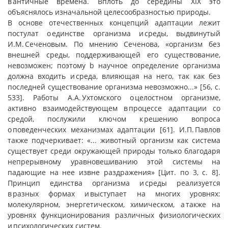
в античные времена. Вплоть до середины XIX это
объяснялось изначальной целесообразностью природы.
В основе отечественных концепций адаптации лежит
постулат о единстве организма и среды, выдвинутый
И.М. Сеченовым. По мнению Сеченова, «организм без
внешней среды, поддерживающей его существование,
невозможен; поэтому b научное определение организма
должна входить и среда, влияющая на него, так как без
последней существование организма невозможно...» [56, с.
533]. Работы А.А. Ухтомского о целостном организме,
активно взаимодействующем в процессе адаптации со
средой, послужили ключом к решению вопроса
о поведенческих механизмах адаптации [61]. И.П. Павлов
также подчеркивает: «... животный организм как система
существует среди окружающей природы только благодаря
непрерывному уравновешиванию этой системы на
падающие на нее извне раздражения» [Цит. по 3, с. 8].
Принцип единства организма и среды реализуется
в разных формах и выступает на многих уровнях:
молекулярном, энергетическом, химическом, а также на
уровнях функционирования различных физиологических
и психологических систем.