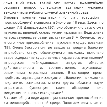
лишь в той мере, в какой они помогут в дальнейшем
раскрыть вопрос о специфике адаптации человека
в экологически неблагополучной жизненной среде.
Впервые понятие «адаптация» (от лат. adaptation -
приспособление) появилось в биологии 18 века. Здесь, по
словам И.В. Давыдовского [20], оно обозначило самую суть
изучаемых явлений, основу жизни и развития. Ведь жизнь
на всех ступенях ее развития, как писал И.М. Сеченов, - это
«постоянное приспособление... к условиям существования»
[56]. Очень быстро понятие вышло за пределы биологии
и приобрело статус общенаучного, поскольку включало
в свое содержание существенные характеристики явлений
и процессов, наблюдавшихся и в других областях
действительности и, соответственно, изучавшихся
различными отраслями знания. В настоящее время
проблемы адаптации исследуются в биологии, психологии,
педагогике, социологии, многих других областях науки
и практики. Существует также обширное поле
междисциплинарных исследований.
В самом общем виде адаптация означает приспособление
к изменяющейся внешней среде. Понятием охватывается