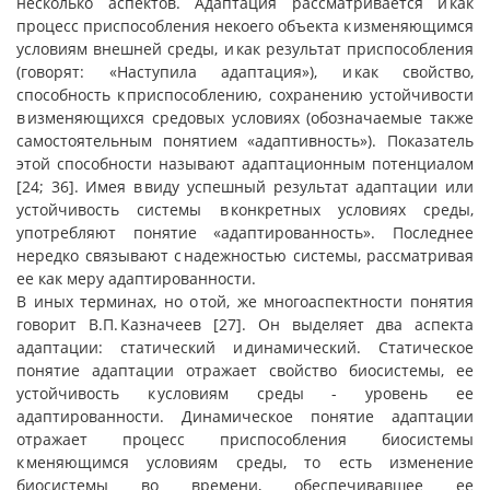
несколько аспектов. Адаптация рассматривается и как
процесс приспособления некоего объекта к изменяющимся
условиям внешней среды, и как результат приспособления
(говорят: «Наступила адаптация»), и как свойство,
способность к приспособлению, сохранению устойчивости
в изменяющихся средовых условиях (обозначаемые также
самостоятельным понятием «адаптивность»). Показатель
этой способности называют адаптационным потенциалом
[24; 36]. Имея в виду успешный результат адаптации или
устойчивость системы в конкретных условиях среды,
употребляют понятие «адаптированность». Последнее
нередко связывают с надежностью системы, рассматривая
ее как меру адаптированности.
В иных терминах, но о той, же многоаспектности понятия
говорит В.П. Казначеев [27]. Он выделяет два аспекта
адаптации: статический и динамический. Статическое
понятие адаптации отражает свойство биосистемы, ее
устойчивость к условиям среды - уровень ее
адаптированности. Динамическое понятие адаптации
отражает процесс приспособления биосистемы
к меняющимся условиям среды, то есть изменение
биосистемы во времени, обеспечивавшее ее