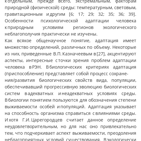
к отдельным, прежде всего, экстремальным, факторам
природной (физической) среды: температурным, световым,
гравитационным и другим [6; 17; 29; 32; 35; 36; 39].
Особенности психологической адаптации человека
к природным условиям регионов экологического
неблагополучия практически не изучены.
Как всякое общенаучное понятие, адаптация имеет
множество определений, различных по объему. Некоторые
из них, приведенные В.П. Казначеевым в [27], акцентируют
аспекты, интересные с точки зрения проблем адаптации
человека в РЭН. В биологических критериях адаптация
(приспособление) представляет собой процесс сохране-
ния/развития биологических свойств вида, популяции,
обеспечивавший прогрессивную эволюцию биологических
систем в адекватных и неадекватных условиях среды.
В биологии понятием пользуются для обозначения степени
выживаемости особей и популяций. Адаптация указывает
на способность организма справиться с влияниями среды.
И хотя Г.И. Царегородцев считает данное определение
неудовлетворительным, но для нас оно привлекательно
тем, что подчеркивает аспект выживаемости, преодоления
неблагоприятных условий существования. В экологически