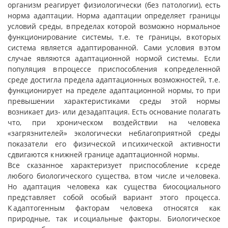
организм реагирует физиологически (без патологии), есть
норма адаптации. Норма адаптации определяет границы
условий среды, в пределах которой возможно нормальное
функционирование системы, т.е. те границы, в которых
система является адаптированной. Сами условия в этом
случае являются адаптационной нормой системы. Если
популяция в процессе приспособления к определенной
среде достигла предела адаптационных возможностей, т.е.
функционирует на пределе адаптационной нормы, то при
превышении характеристиками среды этой нормы
возникает диз- или дезадаптация. Есть основание полагать
что, при хроническом воздействии на человека
«загрязнителей» экологически неблагоприятной среды
показатели его физической и психической активности
сдвигаются к нижней границе адаптационной нормы.
Все сказанное характеризует приспособление к среде
любого биологического существа, в том числе и человека.
Но адаптация человека как существа биосоциального
представляет собой особый вариант этого процесса.
К адаптогенным факторам человека относятся как
природные, так и социальные факторы. Биологическое