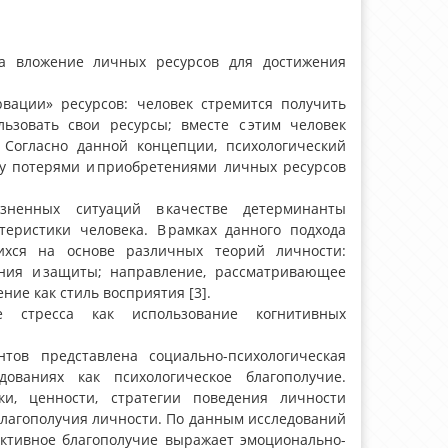
гда вложение личных ресурсов для достижения
вации» ресурсов: человек стремится получить
льзовать свои ресурсы; вместе с этим человек
 Согласно данной концепции, психологический
ду потерями и приобретениями личных ресурсов
зненных ситуаций в качестве детерминанты
еристики человека. В рамках данного подхода
ихся на основе различных теорий личности:
ния и защиты; направление, рассматривающее
ие как стиль восприятия [3].
ие стресса как использование когнитивных
нтов представлена социально-психологическая
едованиях как психологическое благополучие.
вки, ценности, стратегии поведения личности
благополучия личности. По данным исследований
убъективное благополучие выражает эмоционально-