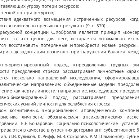
ставляющих угрозу потери ресурсов;
ической потери ресурсов;
утствия адекватного возмещения истраченных ресурсов, ко
го значительно превышает результат [9, с. 570].
ресурсной концепции С. Хобфолла является принцип «консер
анить то, что ценно для него, и старается оптимально испо
тся восстановить потерянные и приобрести новые ресурсы.
 и риск дезадаптации возникает при нарушении баланса меж
тно-ориентированный подход к преодолению трудных жи
ости преодоления стресса рассматривает личностные характ
ется несколько направлений исследования, сформировавш
налитическое направление; объединенные модели преодоле
ение как черту личности; направление, исследующее преодолен
ивно-бихевиоральный подход рассматривает преодолен
енческих усилий личности для ослабления стресса.
вом когнитивных, эмоциональных и поведенческих компоне
еристика личности, обозначаемая в психологических иссл
едовании Е.Е. Бочаровой социально-психологические устано
триваются в качестве внутренних детерминант субъективного 
айл, Л.В. Куликов, К. Рифф, М.В. Соколова, Р.М. Шамионов), с