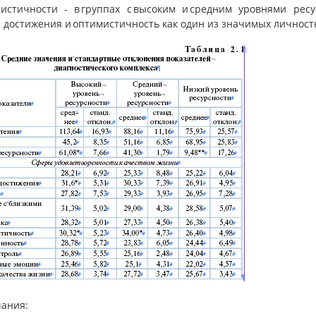
мистичности - в группах с высоким и средним уровнями рес
 достижения и оптимистичность как один из значимых личност
ания: