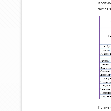
и опти
личные
Примеч