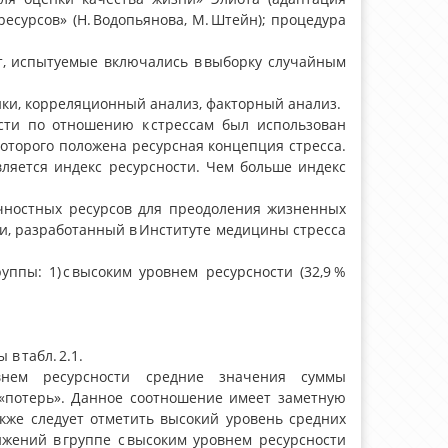
есурсов» (Н. Водопьянова, М. Штейн); процедура
ет, испытуемые включались в выборку случайным
ки, корреляционный анализ, факторный анализ.
сти по отношению к стрессам был использован
которого положена ресурсная концепция стресса.
яется индекс ресурсности. Чем больше индекс
ичностных ресурсов для преодоления жизненных
ни, разработанный в Институте медицины стресса
ппы: 1) с высоким уровнем ресурсности (32,9 %
в табл. 2.1.
внем ресурсности средние значения суммы
«потерь». Данное соотношение имеет заметную
акже следует отметить высокий уровень средних
жений в группе с высоким уровнем ресурсности