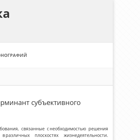
ка
ОНОГРАФИЙ
терминант субъективного
ебования, связанные с необходимостью решения
в различных плоскостях жизнедеятельности.