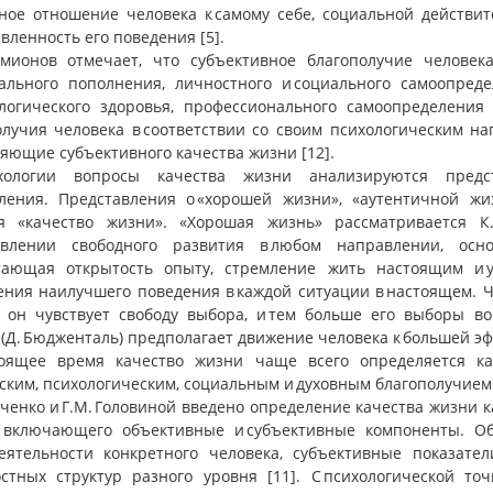
ное отношение человека к самому себе, социальной действит
вленность его поведения [5].
амионов отмечает, что субъективное благополучие человек
ального пополнения, личностного и социального самоопреде
ологического здоровья, профессионального самоопределения
олучия человека в соответствии со своим психологическим н
яющие субъективного качества жизни [12].
ологии вопросы качества жизни анализируются предста
ления. Представления о «хорошей жизни», «аутентичной ж
я «качество жизни». «Хорошая жизнь» рассматривается К
авлении свободного развития в любом направлении, осн
тающая открытость опыту, стремление жить настоящим и у
ения наилучшего поведения в каждой ситуации в настоящем. 
 он чувствует свободу выбора, и тем больше его выборы во
(Д. Бюдженталь) предполагает движение человека к большей эф
оящее время качество жизни чаще всего определяется ка
ским, психологическим, социальным и духовным благополучием
вченко и Г.М. Головиной введено определение качества жизни 
 включающего объективные и субъективные компоненты. Об
еятельности конкретного человека, субъективные показател
остных структур разного уровня [11]. С психологической т