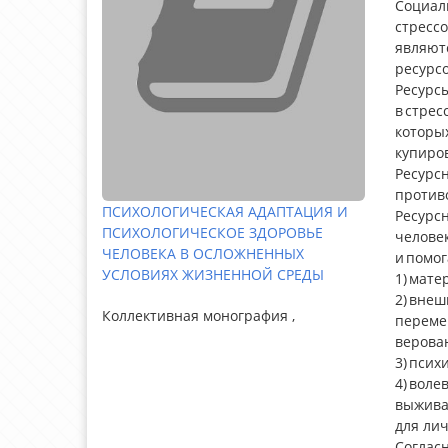
Социал
стресс
являют
ресурсо
Ресурс
в стре
которы
купиров
Ресурс
против
ПСИХОЛОГИЧЕСКАЯ АДАПТАЦИЯ И
Ресурс
ПСИХОЛОГИЧЕСКОЕ ЗДОРОВЬЕ
челове
ЧЕЛОВЕКА В ОСЛОЖНЕННЫХ
и помог
УСЛОВИЯХ ЖИЗНЕННОЙ СРЕДЫ
1) мате
2) вне
Коллективная монография ,
переме
верован
3) псих
4) вол
выжива
для лич
Согласн