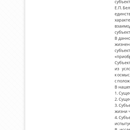
субъек
Е.П. Б
единст
характ
взаимо
субъект
В данн
жизнен
субъект
«приоб
Субъек
из усл
к осмы
с полож
В наше
1. Суще
2. Суще
3. Суб
жизни 
4. Суб
испыту
В иссл