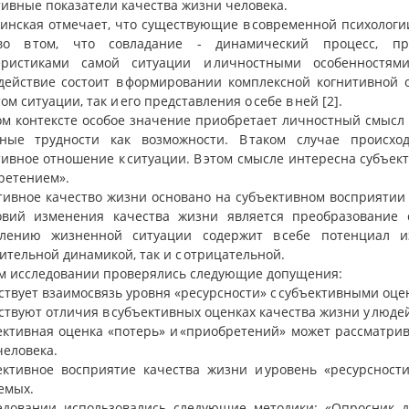
тивные показатели качества жизни человека.
елинская отмечает, что существующие в современной психолог
во в том, что совладание - динамический процесс, пр
еристиками самой ситуации и личностными особенностям
действие состоит в формировании комплексной когнитивной 
ом ситуации, так и его представления о себе в ней [2].
ом контексте особое значение приобретает личностный смысл 
ные трудности как возможности. В таком случае происход
ивное отношение к ситуации. В этом смысле интересна субъекти
ретением».
тивное качество жизни основано на субъективном восприятии ч
овий изменения качества жизни является преобразование 
слению жизненной ситуации содержит в себе потенциал и
ительной динамикой, так и с отрицательной.
м исследовании проверялись следующие допущения:
ствует взаимосвязь уровня «ресурсности» с субъективными оце
ствуют отличия в субъективных оценках качества жизни у люде
ъективная оценка «потерь» и «приобретений» может рассматрив
человека.
ъективное восприятие качества жизни и уровень «ресурсност
емых.
едовании использовались следующие методики: «Опросник д