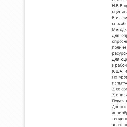
Н.Е. Во
оценива
В иссл
способ
Методы
Для оп
опросни
Количе
ресурс
Для оц
и рабоч
(США) 
По уро
испыту
2) со с
3) с ни
Показат
Данны
«приоб
тенден
значен