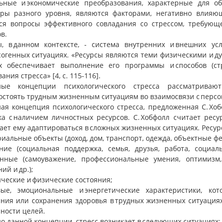
ьные и экономические преобразования, характерные для о
оры разного уровня, являются факторами, негативно влияющ
ся вопросы эффективного совладания со стрессом, требую
в.
ы, в данном контексте, - система внутренних и внешних ус
ссогенных ситуациях. «Ресурсы являются теми физическими и 
х обеспечивает выполнение его программы и способов (с
ания стресса» [4, с. 115-116].
ные концепции психологического стресса рассматриваю
остоять трудным жизненным ситуациям во взаимосвязи с перс
ная концепция психологического стресса, предложенная С. Х
ка с наличием личностных ресурсов. С. Хобфолл считает рес
ает ему адаптироваться в сложных жизненных ситуациях. Ресу
риальные объекты (доход, дом, транспорт, одежда, объектные ф
шние (социальная поддержка, семья, друзья, работа, социа
нные (самоуважение, профессиональные умения, оптимизм,
ий и др.);
ические и физические состояния;
евые, эмоциональные и энергетические характеристики, к
ния или сохранения здоровья в трудных жизненных ситуация
ности целей.
о данной концепции, стресс возникает в следующих ситуациях: