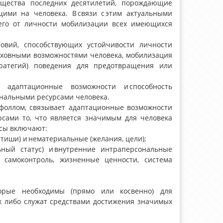
бщества последних десятилетий, порождающие
ими на человека. В связи с этим актуальными
щего от личности мобилизации всех имеющихся
ловий, способствующих устойчивости личности
духовными возможностями человека, мобилизация
тратегий) поведения для предотвращения или
т адаптационные возможности и способность
ональными ресурсами человека.
обфоллом, связывает адаптационные возможности
урсами то, что является значимым для человека
рсы включают:
етиши) и нематериальные (желания, цели);
льный статус) и внутренние интраперсональные
 самоконтроль, жизненные ценности, система
оторые необходимы (прямо или косвенно) для
х либо служат средствами достижения значимых