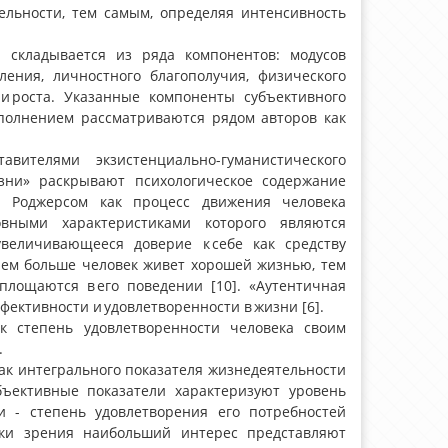
ельности, тем самым, определяя интенсивность
а складывается из ряда компонентов: модусов
ления, личностного благополучия, физического
 и роста. Указанные компоненты субъективного
аполнением рассматриваются рядом авторов как
вителями экзистенциально-гуманистического
изни» раскрывают психологическое содержание
. Роджерсом как процесс движения человека
овными характеристиками которого являются
величивающееся доверие к себе как средству
Чем больше человек живет хорошей жизнью, тем
площаются в его поведении [10]. «Аутентичная
фективности и удовлетворенности в жизни [6].
к степень удовлетворенности человека своим
.
как интегрального показателя жизнедеятельности
ъективные показатели характеризуют уровень
и - степень удовлетворения его потребностей
очки зрения наибольший интерес представляют