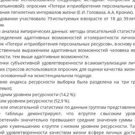
допьяновой); опросник «Потери и приобретения персональных р
ния пятилетних интервалов жизни (Е.И. Головаха, А.А. Кроник).
едовании участвовало 79 испытуемых в возрасте от 18 до 39 л
ом.
 анализа эмпирических данных: методы описательной статисти
ределения адаптивных возможностей и толерантности лично
к «Потери и приобретения персональных ресурсов», в основу 
ственным выражением адаптивных возможностей человека явл
ности, тем выше адаптивные возможности.
енки субъективной удовлетворенности в самоактуализации л
их стрессов использовался опросник для оценки качества жиз
и основанный на экзистенциальном подходе.
вню индекса ресурсности выборка была разделена на три гру
емых);
редним уровнем ресурсности (14,2 %);
зким уровнем ресурсности (52,9 %).
ели описательной статистики по данным группам представлены 
е таблицы демонстрируют, что в группе с высоким уро
ретений» значительно превышают средние значения суммы 
цию к уменьшению к группе с низким уровнем ресурсности. Т
ий удовлетворенности качеством жизни в сфере личных дости