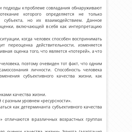
ии подходы к проблеме совладания обнаруживают
отекание которого определяется не только
и субъекта, но их взаимодействием. Данное
оценки, включающей в себя как интерпретацию
ситуации, когда человек способен воспринимать
ит переоценка действительности, изменяется
вная оценка того, что является «потерей», а что
еловека, поэтому очевиден тот факт, что одним
самосознания личности. Способность человека
зменения субъективного качества жизни, как
нками качества жизни.
й с разным уровнем «ресурсности».
аться как детерминанта субъективного качества
и» отличаются в различных возрастных группах
ля оценки качества жизни» Элиота (адаптация