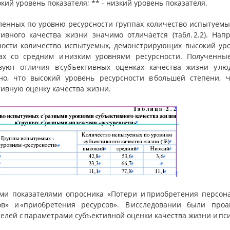
окий уровень показателя; ** - низкий уровень показателя.
ленных по уровню ресурсности группах количество испытуемы
тивного качества жизни значимо отличается (табл. 2.2). На
ности количество испытуемых, демонстрирующих высокий уро
пах со средним и низким уровнями ресурсности. Полученн
вуют отличия в субъективных оценках качества жизни у лю
но, что высокий уровень ресурсности в большей степени, 
тивную оценку качества жизни.
ми показателями опросника «Потери и приобретения персона
ов» и «приобретения ресурсов». В исследовании были пр
елей с параметрами субъективной оценки качества жизни и психо