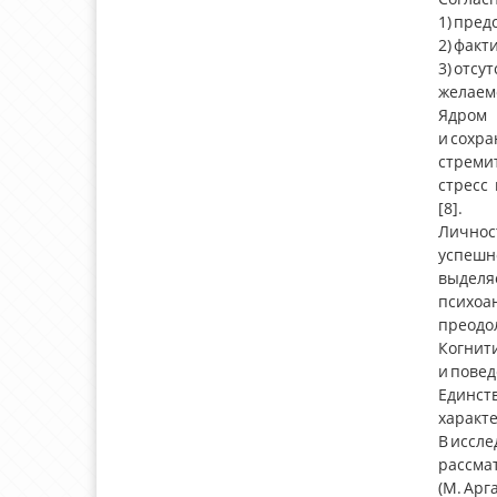
1) пред
2) факт
3) отс
желаемо
Ядром 
и сохр
стреми
стресс
[8].
Личнос
успешн
выделя
психоа
преодол
Когнит
и повед
Единст
характ
В иссл
рассма
(М. Арг