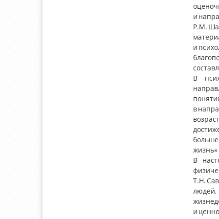
оценоч
и напра
Р.М. Ш
матери
и псих
благоп
составл
В псих
направ
поняти
в напр
возрас
достиж
больше
жизнь» 
В наст
физиче
Т.Н. Са
людей,
жизнед
и ценн