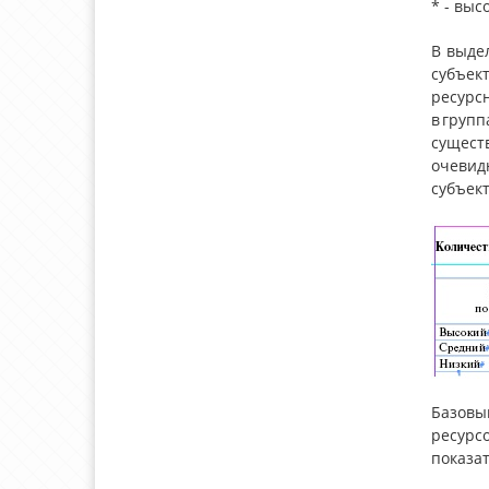
* - выс
В выде
субъек
ресурс
в груп
сущест
очевид
субъек
Базовы
ресурс
показат