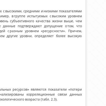
х с высокими, средними и низкими показателями
пример, в группе испытуемых с высоким уровнем
вень субъективного качества жизни выше, чем
ые данные подтверждают допущение о том, что
дей с разным уровнем «ресурсности». Причем,
чем другие уровни, определяет более высокую
льных ресурсов» являются показатели «потери
оанализированы корреляционные связи данных
логического возраста (табл. 2.3).