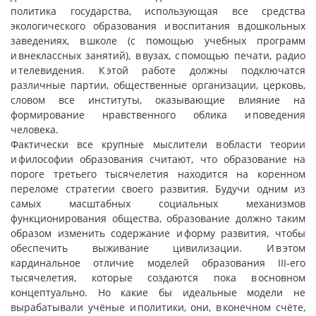
политика государства, использующая все средства
экологического образования и воспитания в дошкольных
заведениях, в школе (с помощью учебных программ
и внеклассных занятий), в вузах, с помощью печати, радио
и телевидения. К этой работе должны подключатся
различные партии, общественные организации, церковь,
словом все институты, оказывающие влияние на
формирование нравственного облика и поведения
человека.
Фактически все крупные мыслители в области теории
и философии образования считают, что образование на
пороге третьего тысячелетия находится на коренном
переломе стратегии своего развития. Будучи одним из
самых масштабных социальных механизмов
функционирования общества, образование должно таким
образом изменить содержание и форму развития, чтобы
обеспечить выживание цивилизации. И в этом
кардинальное отличие моделей образования III-его
тысячелетия, которые создаются пока в основном
концептуально. Но какие бы идеальные модели не
вырабатывали учёные и политики, они, в конечном счёте,