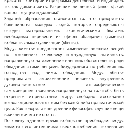
Красоты - критерий и программа деятельности индивидов,
то, как должно жить. Разрешим ли вечный философский
вопрос о сущем и должном?
Задачей образования становится то, что приоритеты
большинства молодых людей, которые определяются
сегодня материальными, экономическими благами,
необходимо перевести из сферы обладания («иметь»)
в область самоактуализации («быть»).
Модус «иметь» предполагает изменение внешних вещей
по отношению к человеку и отчужденную активность,
направленную на изменение внешних обстоятельств ради
обладания этими вещами, безудержного потребления их,
господства над ними, обладания. Модус «быть»
предполагает самоизменение человека, внутреннее,
духовно-личностное и психофизическое
самосовершенствование, направленную на то, чтобы быть
открытым и причастным миру, свободно и осознанно
коэволюционировать с ним без какой-либо прагматической
цели. Как говорили ещё древние философы, «лучшие вещи
в жизни ничего не стоят».
Поскольку в данное время в обществе преобладает модус
«иметь» с его интенциями сверхпотребления, технизации