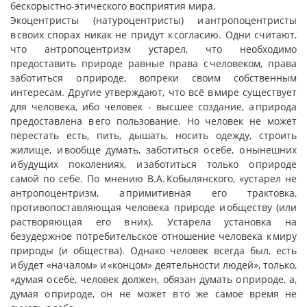
бескорыстно-этического восприятия мира.
Экоцентристы (натуроцентристы) и антропоцентристы
в своих спорах никак не придут к согласию. Одни считают,
что антропоцентризм устарел, что необходимо
предоставить природе равные права с человеком, права
заботиться о природе, вопреки своим собственным
интересам. Другие утверждают, что всё в мире существует
для человека, ибо человек - высшее создание, а природа
предоставлена в его пользование. Но человек не может
перестать есть, пить, дышать, носить одежду, строить
жилище, и вообще думать, заботиться о себе, о нынешних
и будущих поколениях, и заботиться только о природе
самой по себе. По мнению В.А. Кобылянского, «устарел не
антропоцентризм, а примитивная его трактовка,
противопоставляющая человека природе и обществу (или
растворяющая его в них). Устарела установка на
безудержное потребительское отношение человека к миру
природы (и общества). Однако человек всегда был, есть
и будет «началом» и «концом» деятельности людей», только,
«думая о себе, человек должен, обязан думать о природе, а,
думая о природе, он не может в то же самое время не