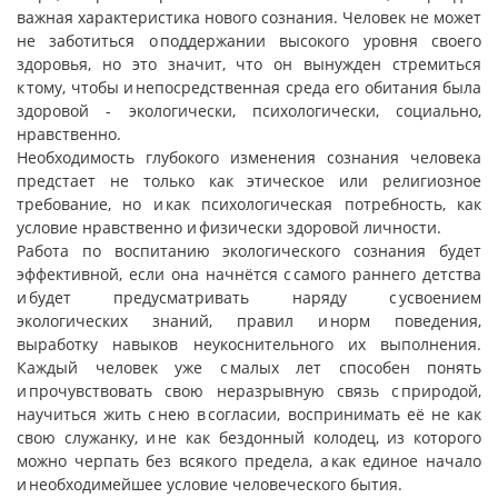
важная характеристика нового сознания. Человек не может
не заботиться о поддержании высокого уровня своего
здоровья, но это значит, что он вынужден стремиться
к тому, чтобы и непосредственная среда его обитания была
здоровой - экологически, психологически, социально,
нравственно.
Необходимость глубокого изменения сознания человека
предстает не только как этическое или религиозное
требование, но и как психологическая потребность, как
условие нравственно и физически здоровой личности.
Работа по воспитанию экологического сознания будет
эффективной, если она начнётся с самого раннего детства
и будет предусматривать наряду с усвоением
экологических знаний, правил и норм поведения,
выработку навыков неукоснительного их выполнения.
Каждый человек уже с малых лет способен понять
и прочувствовать свою неразрывную связь с природой,
научиться жить с нею в согласии, воспринимать её не как
свою служанку, и не как бездонный колодец, из которого
можно черпать без всякого предела, а как единое начало
и необходимейшее условие человеческого бытия.