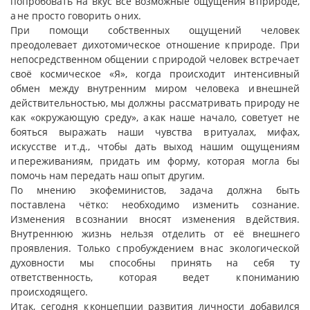
попробовать на вкус все возможные ощущения в природе,
а не просто говорить о них.
При помощи собственных ощущений человек
преодолевает дихотомическое отношение к природе. При
непосредственном общении с природой человек встречает
своё космическое «Я», когда происходит интенсивный
обмен между внутренним миром человека и внешней
действительностью, мы должны рассматривать природу не
как «окружающую среду», а как наше начало, советует не
бояться выражать наши чувства в ритуалах, мифах,
искусстве и т.д., чтобы дать выход нашим ощущениям
и переживаниям, придать им форму, которая могла бы
помочь нам передать наш опыт другим.
По мнению экофеминистов, задача должна быть
поставлена чётко: необходимо изменить сознание.
Изменения в сознании вносят изменения в действия.
Внутреннюю жизнь нельзя отделить от её внешнего
проявления. Только с пробуждением в нас экологической
духовности мы способны принять на себя ту
ответственность, которая ведет к пониманию
происходящего.
Итак, сегодня к концепции развития личности добавился