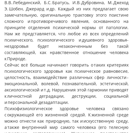
В.В. Лебединский, Б.С. Братусь, И.В. Дубровина, М. Джеход
Э. Шобен, Джерард и др. Каждый из них предлагает свою
замечательную, оригинальную трактовку этого поистине
сложного и противоречивого явления, основанного на
принципе отделения психической нормы от патологии.
Нам же представляется, что любое из всех определений
психического, психологического и душевного здоровья-
нездоровья будет незаконченным без такой
составляющей, как нравственное отношение человека
к Природе.
Сейчас всё больше начинают говорить о таких критериях
психологического здоровья как психическое равновесие,
целостность, взаимодействие различных сфер личности -
эмоциональной, волевой, познавательной, эстетической,
аксиологической и т.д. Нарушения этой гармонии приводят
к личностной деградации, деструкции, социальной
и персональной дезадаптации.
Психофизиологическое здоровье человека связано
с окружающей его жизненной средой. К жизненной среде
можно отнести как природную, так и искусственную среду,
а также внутренний мир самого человека (его телесную