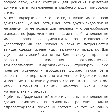
вопрос о том, какие критерии для решения и действий
должны быть установлены в подобного рода природной
этике.
А. Несс подчёркивает, что все виды жизни имеют свою
действительную ценность, и ценность других видов жизни
не зависит от её пользы для человека, что разнообразие
и множество форм жизни ценны сами по себе, а человек не
имеет права их уменьшать, за исключением
удовлетворения его жизненно важных потребностей
в пище, одежде, жилье и др., в разумных пределах. Для
улучшения условий жизни на Земле следует провести
основательные изменения в экономических,
технологических, и идеологических структурах. Само
понятие о ценностях в обществе должно также быть
основательно пересмотрено и изменено. Идеологическое
изменение, по мнению учёного, состоит в основном в том,
чтобы научиться ценить качество жизни, а не
материальный стандарт.
Глубинные (радикальные) экологи уверены, что человек не
должен смотреть на животных, растения, камни
с превосходством, поскольку состоит из тех же самых