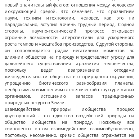
новый значительный фактор: отношения между человеком
и окружающей средой. Это означает, что с развитием
науки, техники и технологии, человек, как это ни
парадоксально, вступил в очень трудный период. С одной
стороны, научно-технический прогресс открывает
огромные возможности и перспективы для ускоренного
роста темпов и масштабов производства. С другой стороны,
он сопровождается рядом негативных моментов во
влиянии общества на природу и представляет угрозу для
дальнейшего существования и развития человечества,
поскольку ведёт к загрязнению отходами
жизнедеятельности общества его природного окружения,
упрощению биотического разнообразия планеты,
необратимым изменениям в генетической структуре живых
организмов, истощению запасов традиционных
природных ресурсов Земли.
Взаимодействие природы и общества процесс
двусторонний - это единство воздействий природы на
общество и общества на природу. Поскольку все
компоненты в этом взаимодействии взаимообусловлены,
постольку, несомненно, кризис общества отражается на