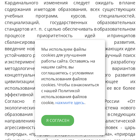
Кардинального изменения следует ожидать в плане
содержания и методов образования, всех существующих
учебных программ, курсов, специальностей,
специализаций, государственных образовательных
стандартов и т. п. с целью обеспечивать в образовательном
процессе приоритетность идей и принципов
сбалансированного экологодопустимого развития,
введение новых курсов, наиболее полно отражающих идеи
Мы используем файлы
устойчивого развития. Необходимо усилить научный поиск
cookies для улучшения
работы сайта. Оставаясь на
и эксперименты, интенсивную разработку
нашем сайте, вы
методологически более адекватных вариантов
соглашаетесь с условиями
концептуальных интерпретаций устойчивого развития
использования файлов
цивилизации и ускоренное опережающее их
cookies. Чтобы ознакомиться
использование в образовательной сфере для ее все более
с нашей Политикой
эффективной реализации.
использования файлов
Согласно проекту Минобразования России «От
cookie,
нажмите здесь
.
экологических знаний - к картине мира», система нового
образования должна развиваться в следующих
направлениях: снижения материалистической
Я СОГЛАСЕН
агрессивности (т. е. ключевых тезисов: «человек - царь
природы», «природа - ресурс и она утилитарна», «природа