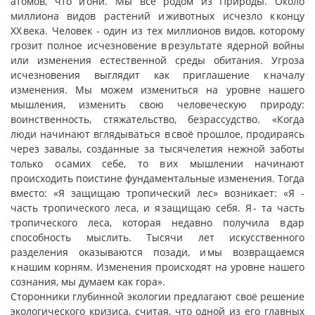
атомов, что и они. Мы все родом из Природы. Около
миллиона видов растений и животных исчезло к концу
ХХ века. Человек - один из тех миллионов видов, которому
грозит полное исчезновение в результате ядерной войны
или изменения естественной среды обитания. Угроза
исчезновения выглядит как приглашение к началу
изменения. Мы можем измениться на уровне нашего
мышления, изменить свою человеческую природу:
воинственность, стяжательство, безрассудство. «Когда
люди начинают вглядываться в своё прошлое, продираясь
через завалы, созданные за тысячелетия нежной заботы
только о самих себе, то в их мышлении начинают
происходить поистине фундаментальные изменения. Тогда
вместо: «Я защищаю тропический лес» возникает: «Я -
часть тропического леса, и я защищаю себя. Я - та часть
тропического леса, которая недавно получила в дар
способность мыслить. Тысячи лет искусственного
разделения оказываются позади, и мы возвращаемся
к нашим корням. Изменения происходят на уровне нашего
сознания, мы думаем как гора».
Сторонники глубинной экологии предлагают своё решение
экологического кризиса, считая, что одной из его главных