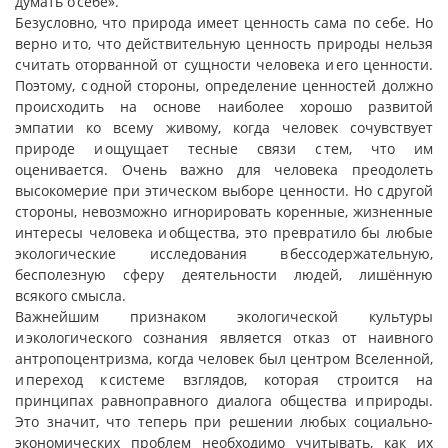
думать о себе».
Безусловно, что природа имеет ценность сама по себе. Но
верно и то, что действительную ценность природы нельзя
считать оторванной от сущности человека и его ценности.
Поэтому, с одной стороны, определение ценностей должно
происходить на основе наиболее хорошо развитой
эмпатии ко всему живому, когда человек сочувствует
природе и ощущает тесные связи с тем, что им
оценивается. Очень важно для человека преодолеть
высокомерие при этическом выборе ценности. Но с другой
стороны, невозможно игнорировать коренные, жизненные
интересы человека и общества, это превратило бы любые
экологические исследования в бессодержательную,
бесполезную сферу деятельности людей, лишённую
всякого смысла.
Важнейшим признаком экологической культуры
и экологического сознания является отказ от наивного
антропоцентризма, когда человек был центром Вселенной,
и переход к системе взглядов, которая строится на
принципах равноправного диалога общества и природы.
Это значит, что теперь при решении любых социально-
экономических проблем необходимо учитывать, как их