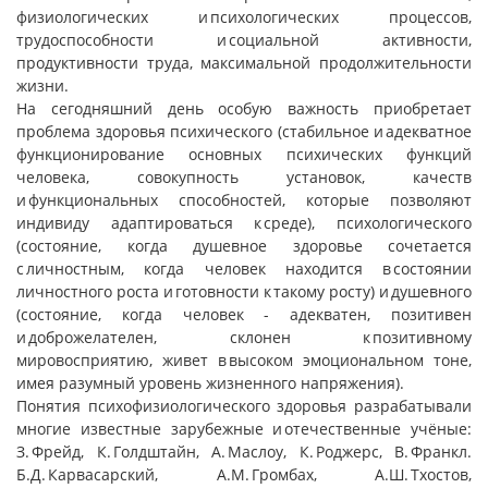
физиологических и психологических процессов,
трудоспособности и социальной активности,
продуктивности труда, максимальной продолжительности
жизни.
На сегодняшний день особую важность приобретает
проблема здоровья психического (стабильное и адекватное
функционирование основных психических функций
человека, совокупность установок, качеств
и функциональных способностей, которые позволяют
индивиду адаптироваться к среде), психологического
(состояние, когда душевное здоровье сочетается
с личностным, когда человек находится в состоянии
личностного роста и готовности к такому росту) и душевного
(состояние, когда человек - адекватен, позитивен
и доброжелателен, склонен к позитивному
мировосприятию, живет в высоком эмоциональном тоне,
имея разумный уровень жизненного напряжения).
Понятия психофизиологического здоровья разрабатывали
многие известные зарубежные и отечественные учёные:
З. Фрейд, К. Голдштайн, А. Маслоу, К. Роджерс, В. Франкл.
Б.Д. Карвасарский, А.М. Громбах, А.Ш. Тхостов,