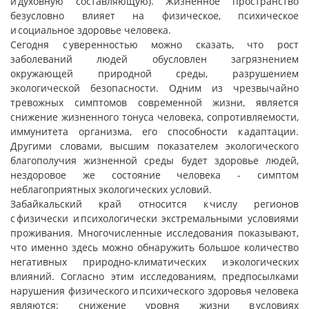
и духовную составляющую). Жизненное пространство
безусловно влияет на физическое, психическое
и социальное здоровье человека.
Сегодня с уверенностью можно сказать, что рост
заболеваний людей обусловлен загрязнением
окружающей природной среды, разрушением
экологической безопасности. Одним из чрезвычайно
тревожных симптомов современной жизни, является
снижение жизненного тонуса человека, сопротивляемости,
иммунитета организма, его способности к адаптации.
Другими словами, высшим показателем экологического
благополучия жизненной среды будет здоровье людей,
нездоровое же состояние человека - симптом
неблагоприятных экологических условий.
Забайкальский край относится к числу регионов
с физически и психологически экстремальными условиями
проживания. Многочисленные исследования показывают,
что именно здесь можно обнаружить большое количество
негативных природно-климатических и экологических
влияний. Согласно этим исследованиям, предпосылками
нарушения физического и психического здоровья человека
являются: снижение уровня жизни в условиях