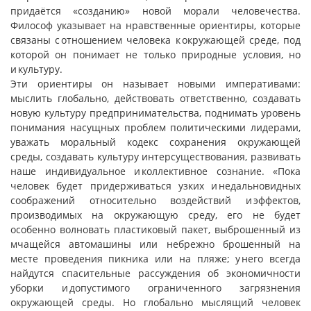
придаётся «созданию» новой морали человечества.
Философ указывает на нравственные ориентиры, которые
связаны с отношением человека к окружающей среде, под
которой он понимает не только природные условия, но
и культуру.
Эти ориентиры он называет новыми императивами:
мыслить глобально, действовать ответственно, создавать
новую культуру предпринимательства, поднимать уровень
понимания насущных проблем политическими лидерами,
уважать моральный кодекс сохранения окружающей
среды, создавать культуру интерсуществования, развивать
наше индивидуальное и коллективное сознание. «Пока
человек будет придерживаться узких и недальновидных
соображений относительно воздействий и эффектов,
производимых на окружающую среду, его не будет
особенно волновать пластиковый пакет, выброшенный из
мчащейся автомашины или небрежно брошенный на
месте проведения пикника или на пляже; у него всегда
найдутся спасительные рассуждения об экономичности
уборки и допустимого ограниченного загрязнения
окружающей среды. Но глобально мыслящий человек