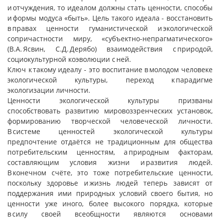
и отчуждения, то идеалом должны стать ценности, способы
и формы модуса «быть». Цель такого идеала - восстановить
в правах ценности гуманистической и экологической
сопричастности миру, «субъектно-непрагматического»
(В.А. Ясвин, С.Д. Дерябо) взаимодействия с природой,
социокультурной коэволюции с ней.
Ключ к такому идеалу - это воспитание в молодом человеке
экологической культуры, переход к парадигме
экологизации личности.
Ценности экологической культуры призваны
способствовать развитию мировоззренческих установок,
формированию творческой человеческой личности.
В системе ценностей экологической культуры
предпочтение отдаётся не традиционным для общества
потребительским ценностям, а природным факторам,
составляющим условия жизни и развития людей.
В конечном счёте, это тоже потребительские ценности,
поскольку здоровье и жизнь людей теперь зависят от
поддержания ими природных условий своего бытия, но
ценности уже иного, более высокого порядка, которые
в силу своей всеобщности являются основами