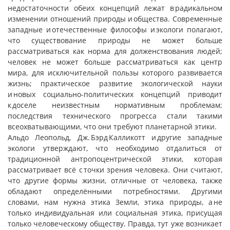
недостаточности обеих концепций лежат в радикальном
изменении отношений природы и общества. Современные
западные и отечественные философы и экологи полагают,
что существование природы не может больше
рассматриваться как норма для долженствования людей;
человек не может больше рассматриваться как центр
мира, для исключительной пользы которого развивается
жизнь; практическое развитие экологической науки
и новых социально-политических концепций приводит
к доселе неизвестным нормативным проблемам;
последствия технического прогресса стали такими
всеохватывающими, что они требуют планетарной этики.
Альдо Леопольд, Дж. Бэрд Калликотт и другие западные
экологи утверждают, что необходимо отдалиться от
традиционной антропоцентрической этики, которая
рассматривает всё с точки зрения человека. Они считают,
что другие формы жизни, отличные от человека, также
обладают определёнными потребностями. Другими
словами, нам нужна этика Земли, этика природы, а не
только индивидуальная или социальная этика, присущая
только человеческому обществу. Правда, тут уже возникает