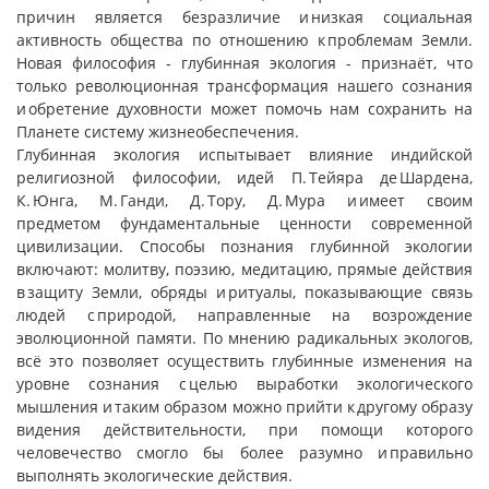
причин является безразличие и низкая социальная
активность общества по отношению к проблемам Земли.
Новая философия - глубинная экология - признаёт, что
только революционная трансформация нашего сознания
и обретение духовности может помочь нам сохранить на
Планете систему жизнеобеспечения.
Глубинная экология испытывает влияние индийской
религиозной философии, идей П. Тейяра де Шардена,
К. Юнга, М. Ганди, Д. Тору, Д. Мура и имеет своим
предметом фундаментальные ценности современной
цивилизации. Способы познания глубинной экологии
включают: молитву, поэзию, медитацию, прямые действия
в защиту Земли, обряды и ритуалы, показывающие связь
людей с природой, направленные на возрождение
эволюционной памяти. По мнению радикальных экологов,
всё это позволяет осуществить глубинные изменения на
уровне сознания с целью выработки экологического
мышления и таким образом можно прийти к другому образу
видения действительности, при помощи которого
человечество смогло бы более разумно и правильно
выполнять экологические действия.