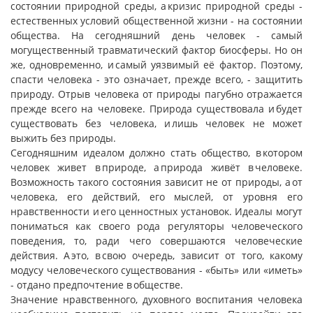
состоянии природной среды, а кризис природной среды -
естественных условий общественной жизни - на состоянии
общества. На сегодняшний день человек - самый
могущественный травматический фактор биосферы. Но он
же, одновременно, и самый уязвимый её фактор. Поэтому,
спасти человека - это означает, прежде всего, - защитить
природу. Отрыв человека от природы пагубно отражается
прежде всего на человеке. Природа существовала и будет
существовать без человека, и лишь человек не может
выжить без природы.
Сегодняшним идеалом должно стать общество, в котором
человек живет в природе, а природа живёт в человеке.
Возможность такого состояния зависит не от природы, а от
человека, его действий, его мыслей, от уровня его
нравственности и его ценностных установок. Идеалы могут
пониматься как своего рода регуляторы человеческого
поведения, то, ради чего совершаются человеческие
действия. А это, в свою очередь, зависит от того, какому
модусу человеческого существования - «быть» или «иметь»
- отдано предпочтение в обществе.
Значение нравственного, духовного воспитания человека