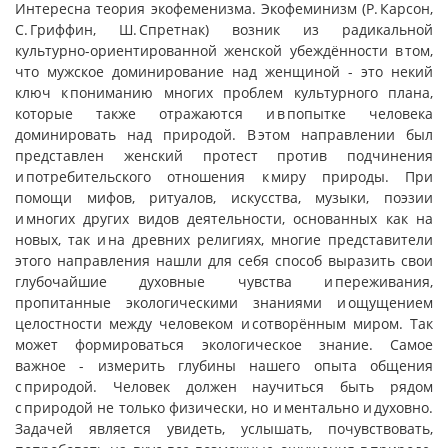
Интересна теория экофеменизма. Экофеминизм (Р. Карсон,
С. Гриффин, Ш. Спретнак) возник из радикальной
культурно-ориентированной женской убеждённости в том,
что мужское доминирование над женщиной - это некий
ключ к пониманию многих проблем культурного плана,
которые также отражаются и в попытке человека
доминировать над природой. В этом направлении был
представлен женский протест против подчинения
и потребительского отношения к миру природы. При
помощи мифов, ритуалов, искусства, музыки, поэзии
и многих других видов деятельности, основанных как на
новых, так и на древних религиях, многие представители
этого направления нашли для себя способ выразить свои
глубочайшие духовные чувства и переживания,
пропитанные экологическими знаниями и ощущением
целостности между человеком и сотворённым миром. Так
может формироваться экологическое знание. Самое
важное - измерить глубины нашего опыта общения
с природой. Человек должен научиться быть рядом
с природой не только физически, но и ментально и духовно.
Задачей является увидеть, услышать, почувствовать,