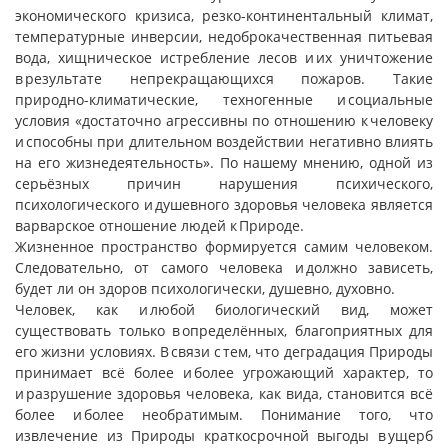
экономического кризиса, резко-континентальный климат,
температурные инверсии, недоброкачественная питьевая
вода, хищническое истребление лесов и их уничтожение
в результате непрекращающихся пожаров. Такие
природно-климатические, техногенные и социальные
условия «достаточно агрессивны по отношению к человеку
и способны при длительном воздействии негативно влиять
на его жизнедеятельность». По нашему мнению, одной из
серьёзных причин нарушения психического,
психологического и душевного здоровья человека является
варварское отношение людей к Природе.
Жизненное пространство формируется самим человеком.
Следовательно, от самого человека и должно зависеть,
будет ли он здоров психологически, душевно, духовно.
Человек, как и любой биологический вид, может
существовать только в определённых, благоприятных для
его жизни условиях. В связи с тем, что деградация Природы
принимает всё более и более угрожающий характер, то
и разрушение здоровья человека, как вида, становится всё
более и более необратимым. Понимание того, что
извлечение из Природы краткосрочной выгоды в ущерб