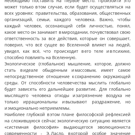
необходимо поставить на первое место. Произойти это
может только в том случае, если будет осуществляться на
всех уровнях: правительства, образования, общественных
организаций, семьи, каждого человека. Важно, чтобы
каждый человек, осознающий себя личностью, понял,
какое место он занимает в мироздании, почувствовал свою
ответственность за все действия, которые он совершает,
поверил, что всё сущее во Вселенной влияет на людей,
увидел, как всё, что происходит в его теле и в психике,
способно повлиять на Вселенную.
Экологическое (глобальное) мышление, которое, должно
стать в идеале обыденным и массовым, имеет самое
непосредственное отношение к сохранению окружающей
среды. От способности человечества мыслить глобально
будет зависеть его дальнейшее развитие. Для глобально
мыслящего человека отходы и загрязнение воздуха не
только иррациональны и вызывают раздражение, но
и эмоционально неприемлемы.
Наиболее глубокой в этом плане философской рефлексией
на сложившуюся сейчас экологическую ситуацию является
«системная философия» выдающегося эволюциониста
современности - Э. Ласло, в которой особое значение