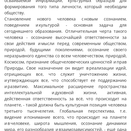
осваиваемой информации, культурных образцов для
формирования того типа личности, который необходим
обществу.
Становление нового человека с новым сознанием,
поведением и культурой - основная задача для
сегодняшнего образования. Отличительная черта такого
человека - осознание высочайшей ответственности за
свои действия и мысли перед современным обществом,
природой, будущими поколениями, осознание своего
неразрывного единства со всем человечеством, природой,
Космосом, признание общечеловеческих ценностей и прав
Природы. Свое назначение он видит в реализации идей,
отрицающих все, что служит уничтожению жизни,
и утверждающих все, что способствует ее поддержанию
и развитию. Максимальное расширение пространства
интеллектуальной и духовной жизни, активная,
действенная ответственность за всё, что происходит на
планете, - такой должна быть культурная позиция человека
третьего тысячелетия. Глобальная перспектива, т.е.
видение и понимание всего, что происходит на планете
и в человеке, широта мышления, осознание динамики
мира, его разнообразия и взаимозависимостей, - ещё одна