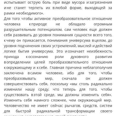
испытывает острую боль при виде мусора и загрязнения
и не станет терпеть их в любой форме, выходящей за
рамки необходимого».
Для того чтобы активное преобразовательное отношение
человека к природе не обладало огромным
разрушительным потенциалом, сам человек еще должен
себя развивать до уровня понимания сущности всего того,
к чему он прикасается, понимания универсума в целом, до
уровня подчинения своих устремлений, мыслей и действий
логике бытия универсума. Это и означает неизбежность
прихода к осознанию роли духовного развития
в определении целей преобразовательного отношения
к окружающему и к себе. Главная причина неблагополучия
заключена в самом человеке, ибо для того, чтобы
преобразовывать мир, сначала он должен
совершенствовать себя, поскольку «мы столь радикально
изменили нашу среду, что теперь для того, чтобы
существовать в этой среде, мы должны изменить себя».
Изменить себя намного сложнее, чем окружающий мир.
Человечество не имеет сейчас рычагов, средств, систем
для быстрой радикальной трансформации своего