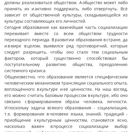
должны реализоваться обществом. А общество может либо
принять их и активно поддержать, либо отвергнуть. Всё
зависит от общественной культуры, складывающейся из
культуры составляющих его личностей.
Сегодня образование как важнейшая часть социализации
переживает вместе со всем обществом трудности
переходного периода. В развитии образования в стране, да
и в мире в целом, выявился ряд противоречий, которые
следует разрешить, чтобы оно стало тем социальным
фактором, который существенно способствовал бы
поступательному развитию общества, преодолению
системного кризиса.
Общеизвестно, что образование является специфическим
человеческим механизмом трансляции социального опыта,
воплощённого в культуре и её ценностях. На наш взгляд,
его можно считать базовым процессом в культуре, ибо оно
связано с формированием образа человека, личности.
И поскольку задача всякого образования - социализация,
т.е. формирование в человеке языка, знаний, традиций -
приобщение к культурным ценностям, становится ясно,
насколько важен в процессе социализации выбор