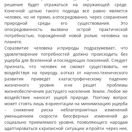
решение будет отражаться на окружающей среде.
Конечной целью такого подхода всё равно является
человек, но не прямо, а опосредованно, через сохранение
природной среды его существования. Это
опосредованность вызвана острой практической
потребностью, порождённой новой ролью человека на
планете.
Соразвитие человека и природы подразумевает, что
удовлетворение потребностей должно происходить без
ущерба для Вселенной и последующих поколений. Следует
признать, что человек не сможет существовать, не
воздействуя на природу, а отказ от научно-технического
развития приведёт к катастрофическому падению
жизненного уровня и не решит проблемы
жизнеобеспечения растущего населения Земли. Любое же
воздействие наносит ущерб природе. Поэтому вопрос
может стоять лишь в ориентации на минимизацию ущерба
- снижение риска неблагоприятных изменений
уменьшением скорости биосферных изменений до
социально приемлемого уровня, позволяющего народам
адаптироваться к кризисной ситуации и пройти через нее,