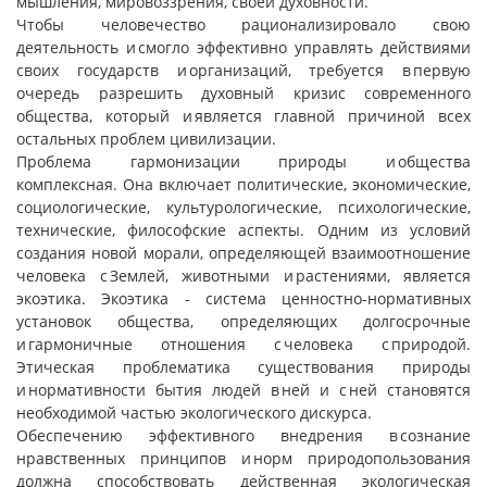
мышления, мировоззрения, своей духовности.
Чтобы человечество рационализировало свою
деятельность и смогло эффективно управлять действиями
своих государств и организаций, требуется в первую
очередь разрешить духовный кризис современного
общества, который и является главной причиной всех
остальных проблем цивилизации.
Проблема гармонизации природы и общества
комплексная. Она включает политические, экономические,
социологические, культурологические, психологические,
технические, философские аспекты. Одним из условий
создания новой морали, определяющей взаимоотношение
человека с Землей, животными и растениями, является
экоэтика. Экоэтика - система ценностно-нормативных
установок общества, определяющих долгосрочные
и гармоничные отношения с человека с природой.
Этическая проблематика существования природы
и нормативности бытия людей в ней и с ней становятся
необходимой частью экологического дискурса.
Обеспечению эффективного внедрения в сознание
нравственных принципов и норм природопользования
должна способствовать действенная экологическая