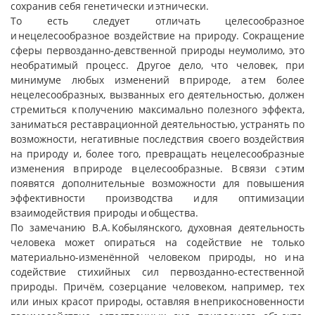
сохранив себя генетически и этнически.
То есть следует отличать целесообразное
и нецелесообразное воздействие на природу. Сокращение
сферы первозданно-девственной природы неумолимо, это
необратимый процесс. Другое дело, что человек, при
минимуме любых изменений в природе, а тем более
нецелесообразных, вызванных его деятельностью, должен
стремиться к получению максимально полезного эффекта,
заниматься реставрационной деятельностью, устранять по
возможности, негативные последствия своего воздействия
на природу и, более того, превращать нецелесообразные
изменения в природе в целесообразные. В связи с этим
появятся дополнительные возможности для повышения
эффективности производства и для оптимизации
взаимодействия природы и общества.
По замечанию В.А. Кобылянского, духовная деятельность
человека может опираться на содействие не только
материально-изменённой человеком природы, но и на
содействие стихийных сил первозданно-естественной
природы. Причём, созерцание человеком, например, тех
или иных красот природы, оставляя в неприкосновенности