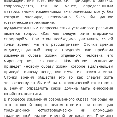
взаимодействие естественных сил природного объекта,
сопровождается, тем не менее, определёнными
материальными изменениями в человеческом мозгу, без
которых, очевидно, невозможно было бы данное
эстетическое переживание.
Фундаментальным вопросом этики устойчивого развития
является вопрос: «Как нам следует жить в гармонии
с природой?». При этом необходимо учитывать, с чьей
точки зрения мы его рассматриваем. С точки зрения
индивида данный вопрос предстаёт как проблема
изменения образа жизни отдельного человека, его
мировоззрения, сознания. Изменённое мышление
приведёт к новому образу жизни, которое в дальнейшем
приведёт к иному поведению и участию в жизни мира.
С точки зрения общества это то, как следует жить
человечеству, чтобы избежать экологической катастрофы,
а, значит, определить какой должна быть философия
хозяйства, политики.
В процессе изменения современного образа природы на
этот основной вопрос нельзя ответить ни с помощью
традиционной естествоведческой, ни с помощью
традиционной гуманистической методологии. Причины