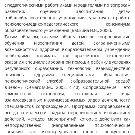
с педагогическими работниками и родителями по вопросам
развития, обучения и воспитания детей
в общеобразовательном учреждении; участвует в работе
психолого-медико-педагогического консилиума
образовательного учреждения (Бабкина Н.В., 2006).
Таким образом, в самом общем смысле сопровождение
обучения и воспитания детей с ограниченными
возможностями здоровья в образовательном учреждении
необходимо понимать как «различные технологии
оказания специализированной помощи ребенку в условиях
регулярного образования, технологии взаимодействия
психолога с другими специалистами образования,
психологической службой, с образовательной средой
в целом» (Семаго М.М., 2005, с. 40). Сопровождение - это
комплексная технология, состоящая из ряда
взаимосвязанных и взаимозависимых видов деятельности
специалистов сопровождения. Программа сопровождения
всегда комплексная, задана перечислением и описанием
действий, методов, мероприятий, которые действуют как
непосредственно (направленные психологические
занятия), так и опосредованно (через совокупность