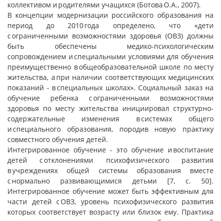
коллективом и родителями учащихся (Ботова О.А., 2007).
В концепции модернизации российского образования на
период до 2010 года определено, что «дети
с ограниченными возможностями здоровья (ОВЗ) должны
быть обеспечены медико-психологическим
сопровождением и специальными условиями для обучения
преимущественно в общеобразовательной школе по месту
жительства, а при наличии соответствующих медицинских
показаний - в специальных школах». Социальный заказ на
обучение ребенка с ограниченными возможностями
здоровья по месту жительства инициировал структурно-
содержательные изменения в системах общего
и специального образования, породив новую практику
совместного обучения детей.
Интегрированное обучение - это обучение и воспитание
детей с отклонениями психофизического развития
в учреждениях общей системы образования вместе
с нормально развивающимися детьми [7, с. 50].
Интегрированное обучение может быть эффективным для
части детей с ОВЗ, уровень психофизического развития
которых соответствует возрасту или близок ему. Практика