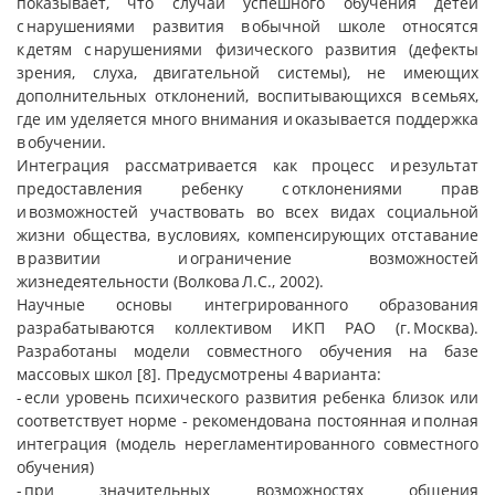
показывает, что случаи успешного обучения детей
с нарушениями развития в обычной школе относятся
к детям с нарушениями физического развития (дефекты
зрения, слуха, двигательной системы), не имеющих
дополнительных отклонений, воспитывающихся в семьях,
где им уделяется много внимания и оказывается поддержка
в обучении.
Интеграция рассматривается как процесс и результат
предоставления ребенку с отклонениями прав
и возможностей участвовать во всех видах социальной
жизни общества, в условиях, компенсирующих отставание
в развитии и ограничение возможностей
жизнедеятельности (Волкова Л.С., 2002).
Научные основы интегрированного образования
разрабатываются коллективом ИКП РАО (г. Москва).
Разработаны модели совместного обучения на базе
массовых школ [8]. Предусмотрены 4 варианта:
- если уровень психического развития ребенка близок или
соответствует норме - рекомендована постоянная и полная
интеграция (модель нерегламентированного совместного
обучения)
- при значительных возможностях общения