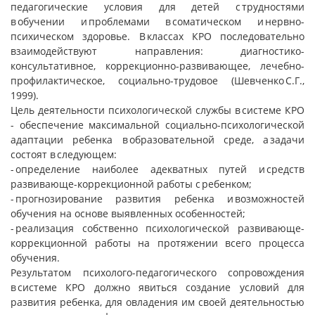
педагогические условия для детей с трудностями
в обучении и проблемами в соматическом и нервно-
психическом здоровье. В классах КРО последовательно
взаимодействуют направления: диагностико-
консультативное, коррекционно-развивающее, лечебно-
профилактическое, социально-трудовое (Шевченко С.Г.,
1999).
Цель деятельности психологической службы в системе КРО
- обеспечение максимальной социально-психологической
адаптации ребенка в образовательной среде, а задачи
состоят в следующем:
- определение наиболее адекватных путей и средств
развивающе-коррекционной работы с ребенком;
- прогнозирование развития ребенка и возможностей
обучения на основе выявленных особенностей;
- реализация собственно психологической развивающе-
коррекционной работы на протяжении всего процесса
обучения.
Результатом психолого-педагогического сопровождения
в системе КРО должно явиться создание условий для
развития ребенка, для овладения им своей деятельностью