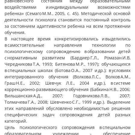
равновесного состояния между образовательными
воздействиями и индивидуальными возможностями
ребенка» (Семаго М.М., 2005, с. 45). Методической основой
деятельности психолога становится постоянный контроль
за состоянием адаптивности ребенка на всем протяжении
обучения.
В настоящее время конкретизировались и выделились
в самостоятельные направления технологии по
психологическому сопровождению в образовании детей
с нормативным развитием (Бардиер Г.Л., Ромазан И.В,
Чередникова Т.А, 1993; Битянова М.Р., 1997); обучающихся
в специальных школах (Ботова О.А., 2007 и др.); в условиях
интегрированного обучения (Волкова Л.С., Волков А.М.,
Граш Н.Е., 2002; Шевчук Л.Е., 2004 и др.), в системе
коррекционно-развивающего обучения (Бабкина Н.В., 2006;
Вильшанская А.Д., 2007; Годовникова Л.В., 2007;
Толмачева Г.А., 2008; Шевченко С.Г., 1999 и др.). Выделение
этих направлений обусловлено необходимостью решения
специфических задач сопровождения детей разных
категорий.
Цель психологического сопровождения в специальном
образовательном учреждении - обеспечение