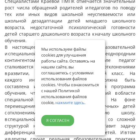
Специалистами Краевой ПМПК отмечается значительный
рост числа обращений родителей и педагогов по поводу
тех или иных видов школьной неуспеваемости или
школьной дезадаптации детей младшего школьного
возраста, недостаточной психологической готовности
детей старшего дошкольного возраста к началу школьного
обучения.
В настоящее время педагогам общеобразовательной
Мы используем файлы
и специальной школ приходится работать с неоднородным
cookies для улучшения
контингентом детей. В массовой школе педагог
работы сайта. Оставаясь на
сталкивается с детьми с различными отклонениями
нашем сайте, вы
соглашаетесь с условиями
в развитии, интегрированными в обычный класс. На
использования файлов
каждого интегрированного ребенка должна быть
cookies. Чтобы ознакомиться
составлена и реализована индивидуальная программа
с нашей Политикой
обучения, что требует от педагога знаний в области
использования файлов
специальной психологии и педагогики. На фоне
cookie,
нажмите здесь
.
перемещения части наиболее «благополучных» детей
с отклонениями в развитии в массовую школу,
в специальной школе растет доля детей со сложной
Я СОГЛАСЕН
структурой нарушений развития, что ставит задачу
дифференциации уровней образования детей. И в том
и в другом случае реальная образовательная практика