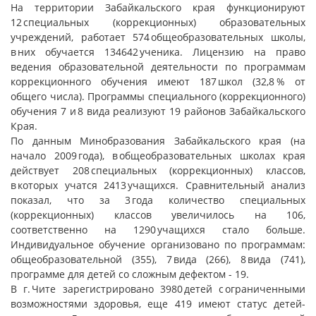
На территории Забайкальского края функционируют
12 специальных (коррекционных) образовательных
учреждений, работает 574 общеобразовательных школы,
в них обучается 134642 ученика. Лицензию на право
ведения образовательной деятельности по программам
коррекционного обучения имеют 187 школ (32,8 % от
общего числа). Программы специального (коррекционного)
обучения 7 и 8 вида реализуют 19 районов Забайкальского
Края.
По данным Минобразования Забайкальского края (на
начало 2009 года), в общеобразовательных школах края
действует 208 специальных (коррекционных) классов,
в которых учатся 2413 учащихся. Сравнительный анализ
показал, что за 3 года количество специальных
(коррекционных) классов увеличилось на 106,
соответственно на 1290 учащихся стало больше.
Индивидуальное обучение организовано по программам:
общеобразовательной (355), 7 вида (266), 8 вида (741),
программе для детей со сложным дефектом - 19.
В г. Чите зарегистрировано 3980 детей с ограниченными
возможностями здоровья, еще 419 имеют статус детей-