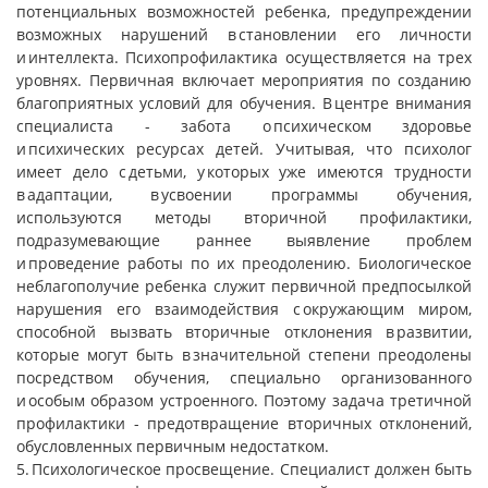
потенциальных возможностей ребенка, предупреждении
возможных нарушений в становлении его личности
и интеллекта. Психопрофилактика осуществляется на трех
уровнях. Первичная включает мероприятия по созданию
благоприятных условий для обучения. В центре внимания
специалиста - забота о психическом здоровье
и психических ресурсах детей. Учитывая, что психолог
имеет дело с детьми, у которых уже имеются трудности
в адаптации, в усвоении программы обучения,
используются методы вторичной профилактики,
подразумевающие раннее выявление проблем
и проведение работы по их преодолению. Биологическое
неблагополучие ребенка служит первичной предпосылкой
нарушения его взаимодействия с окружающим миром,
способной вызвать вторичные отклонения в развитии,
которые могут быть в значительной степени преодолены
посредством обучения, специально организованного
и особым образом устроенного. Поэтому задача третичной
профилактики - предотвращение вторичных отклонений,
обусловленных первичным недостатком.
5. Психологическое просвещение. Специалист должен быть