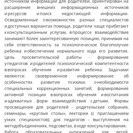
источником информации для родителей, ориентирован на
расширение внешних информационных источников
и ресурсов и поиск недостающей информации.
Осведомленные о возможностях разных специалистов
и доступных вариантах помощи, родители чаще прибегают
к консультационным услугам, в процессе взаимодействия
занимают более заинтересованную позицию, принимая на
себя ответственность за психологическое благополучие
ребенка и обеспечение нормального хода его развития.
Цель просветительской работы - формирование
у педагогов и родителей психологической компетентности
в вопросах обучения и развития ребенка. Задачами
являются: своевременное информирование об
особенностях развития психики, о необходимости
специальных коррекционных занятий; формирование
активной позиции в вопросах обучения и воспитания
и адекватных форм взаимодействия с детьми. Формы
просвещения для родителей - родительские собрания,
семинары, «круглые столы», лектории (с приглашением
узких специалистов); для педагогов - выступления на
методобъединениях, педсоветах, в ходе консультирования.
Работа образовательных учреждений для детей,