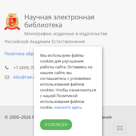
Научная электронная
библиотека
Монографии, изданные в издательстве
Российской Академии Естествознания
Политика обработки персональных данных
Мы используем файлы
cookies для улучшения
работы сайта. Оставаясь на
+7 (499) 705-72-30
нашем сайте, вы
edu@rae.ru
соглашаетесь с условиями
использования файлов
cookies. Чтобы ознакомиться
с нашей Политикой
использования файлов
cookie,
нажмите здесь
.
© 2005–2026 Российская академия естествознания
Я СОГЛАСЕН
Toggle
navigat