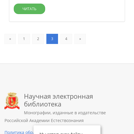
ЧИТАТЬ
«
1
2
3
4
»
Научная электронная
библиотека
Монографии, изданные в издательстве
Российской Академии Естествознания
Политика обработки персональных данных