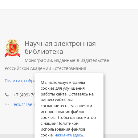
Научная электронная
библиотека
Монографии, изданные в издательстве
Российской Академии Естествознания
Политика обработки персональных данных
Мы используем файлы
cookies для улучшения
работы сайта. Оставаясь на
+7 (499) 705-72-30
нашем сайте, вы
edu@rae.ru
соглашаетесь с условиями
использования файлов
cookies. Чтобы ознакомиться
с нашей Политикой
использования файлов
cookie,
нажмите здесь
.