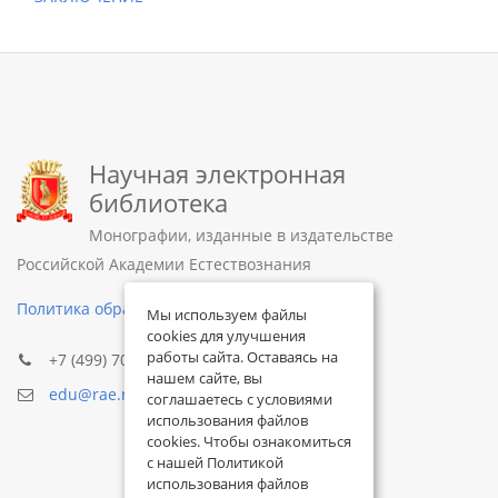
Научная электронная
библиотека
Монографии, изданные в издательстве
Российской Академии Естествознания
Политика обработки персональных данных
Мы используем файлы
cookies для улучшения
работы сайта. Оставаясь на
+7 (499) 705-72-30
нашем сайте, вы
edu@rae.ru
соглашаетесь с условиями
использования файлов
cookies. Чтобы ознакомиться
с нашей Политикой
использования файлов