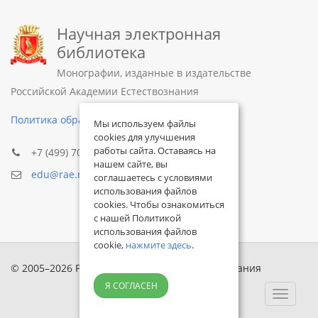
Научная электронная
библиотека
Монографии, изданные в издательстве
Российской Академии Естествознания
Политика обработки персональных данных
Мы используем файлы
cookies для улучшения
работы сайта. Оставаясь на
+7 (499) 705-72-30
нашем сайте, вы
edu@rae.ru
соглашаетесь с условиями
использования файлов
cookies. Чтобы ознакомиться
с нашей Политикой
использования файлов
cookie,
нажмите здесь
.
© 2005–2026 Российская академия естествознания
Я СОГЛАСЕН
Toggle
navigat