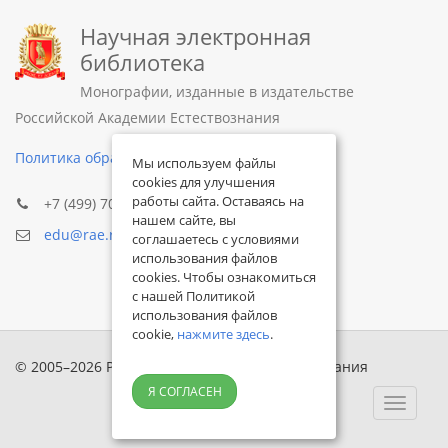
Научная электронная
библиотека
Монографии, изданные в издательстве
Российской Академии Естествознания
Политика обработки персональных данных
Мы используем файлы
cookies для улучшения
работы сайта. Оставаясь на
+7 (499) 705-72-30
нашем сайте, вы
edu@rae.ru
соглашаетесь с условиями
использования файлов
cookies. Чтобы ознакомиться
с нашей Политикой
использования файлов
cookie,
нажмите здесь
.
© 2005–2026 Российская академия естествознания
Я СОГЛАСЕН
Toggle
navigat