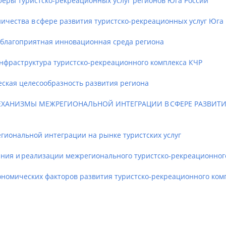
ры туристско-рекреационных услуг регионов Юга России
ества в сфере развития туристско-рекреационных услуг Юга 
благоприятная инновационная среда региона
фраструктура туристско-рекреационного комплекса КЧР
кая целесообразность развития региона
НИЗМЫ МЕЖРЕГИОНАЛЬНОЙ ИНТЕГРАЦИИ В СФЕРЕ РАЗВИТИЯ
ональной интеграции на рынке туристских услуг
 и реализации межрегионального туристско-рекреационного
омических факторов развития туристско-рекреационного ком