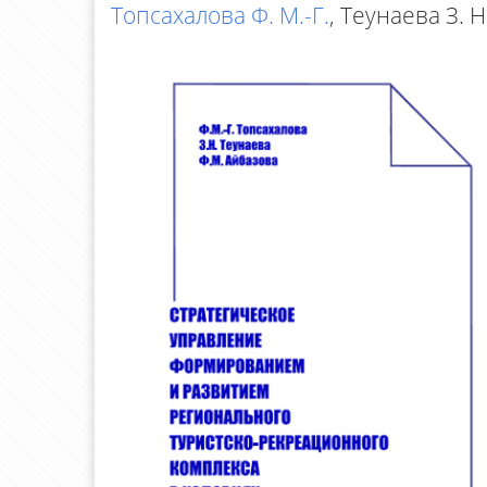
Топсахалова Ф. М.-Г.
, Теунаева З. Н