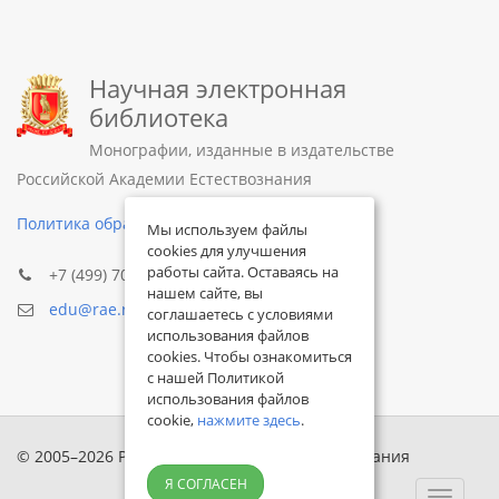
Научная электронная
библиотека
Монографии, изданные в издательстве
Российской Академии Естествознания
Политика обработки персональных данных
Мы используем файлы
cookies для улучшения
работы сайта. Оставаясь на
+7 (499) 705-72-30
нашем сайте, вы
edu@rae.ru
соглашаетесь с условиями
использования файлов
cookies. Чтобы ознакомиться
с нашей Политикой
использования файлов
cookie,
нажмите здесь
.
© 2005–2026 Российская академия естествознания
Я СОГЛАСЕН